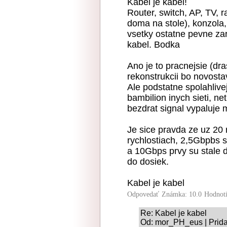
Kabel je kabel!
Router, switch, AP, TV, r
doma na stole), konzola,
vsetky ostatne pevne za
kabel. Bodka
Ano je to pracnejsie (dra
rekonstrukcii bo novosta
Ale podstatne spolahlivej
bambilion inych sieti, ne
bezdrat signal vypaluje
Je sice pravda ze uz 20
rychlostiach, 2,5Gbpbs 
a 10Gbps prvy su stale 
do dosiek.
Kabel je kabel
Odpovedať
Známka: 10.0
Hodnot
Re: Kabel je kabel
Od: mor_PH_eus | Prida