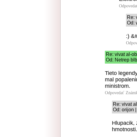
Odpoveda
Re: 
Od: 
:) &
Odpov
Re: vivat al-ob
Od: Netrep blb
Tieto legendy
mal popalenin
ministrom.
Odpovedať
Známk
Re: vivat a
Od: orijon 
Hlupacik, 
hmotnosti