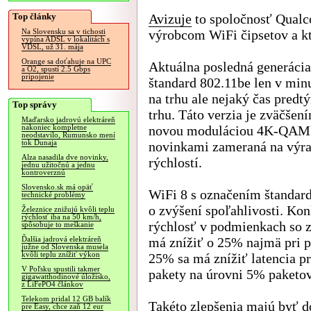
Top články
Avizuje
to spoločnosť Qualc
výrobcom WiFi čipsetov a kt
Na Slovensku sa v tichosti
vypína ADSL v lokalitách s
VDSL, už 31. mája
Orange sa doťahuje na UPC
Aktuálna posledná generácia
a O2, spustí 2.5 Gbps
pripojenie
štandard 802.11be len v min
na trhu ale nejaký čas predt
Top správy
trhu. Táto verzia je zväčše
Maďarsko jadrovú elektráreň
novou moduláciou 4K-QAM 
nakoniec kompletne
neodstavilo, Rumunsko mení
tok Dunaja
novinkami zameraná na výr
Alza nasadila dve novinky,
rýchlostí.
jednu užitočnú a jednu
kontroverznú
Slovensko.sk má opäť
WiFi 8 s označením štanda
technické problémy
o zvýšení spoľahlivosti. Ko
Železnice znižujú kvôli teplu
rýchlosť iba na 50 km/h,
rýchlosť v podmienkach so z
spôsobuje to meškanie
má znížiť o 25% najmä pri 
Ďalšia jadrová elektráreň
južne od Slovenska musela
kvôli teplu znížiť výkon
25% sa má znížiť latencia pr
V Poľsku spustili takmer
pakety na úrovni 5% paketov
gigawatthodinové úložisko,
z LiFePO4 článkov
Telekom pridal 12 GB balík
Takéto zlepšenia majú byť d
pre Easy, chce zaň 12 eur