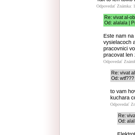
Odpovedať
Známka: 1
Re: vivat al-ob
Od: alalala | 
Este nam na 
vysielacoch 
pracovnici vo
pracovat len 
Odpovedať
Známk
Re: vivat a
Od: wtf??? 
to vam hov
kuchara c
Odpovedať
Zn
Re: viva
Od: alal
Elektro