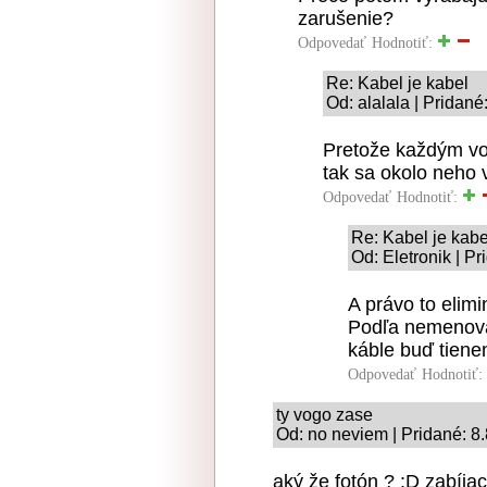
zarušenie?
Odpovedať
Hodnotiť:
Re: Kabel je kabel
Od: alalala | Pridané
Pretože každým vo
tak sa okolo neho 
Odpovedať
Hodnotiť:
Re: Kabel je kabe
Od: Eletronik | P
A právo to elimin
Podľa nemenova
káble buď tienen
Odpovedať
Hodnotiť:
ty vogo zase
Od: no neviem | Pridané: 8
aký že fotón ? :D zabíja