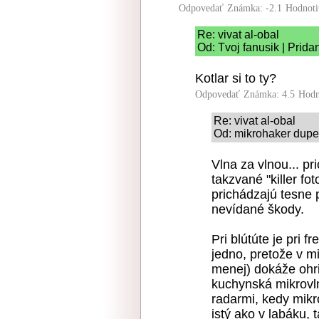
Odpovedať
Známka: -2.1
Hodnoti
Re: vivat al-obal
Od: Tvoj fanusik | Prida
Kotlar si to ty?
Odpovedať
Známka: 4.5
Hodn
Re: vivat al-obal
Od: mikrohaker dupet
Vlna za vlnou... pr
takzvané "killer fo
prichádzajú tesne 
nevídané škody.
Pri blútúte je pri 
jedno, pretože v m
menej) dokáže ohri
kuchynská mikrovl
radarmi, kedy mikro
istý ako v labáku, 