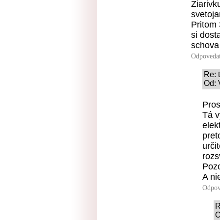
Ziarivk
svetoj
Pritom 
si dost
schova 
Odpoveda
Re: 
Od: 
Pros
Tá v
elek
pret
urči
rozs
Pozo
A ni
Odpov
R
O