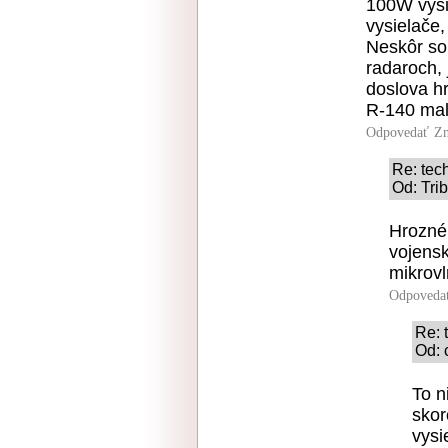
100W vysie
vysielače,
Neskôr so
radaroch,
doslova hr
R-140 mal
Odpovedať
Zn
Re: tec
Od: Trib
Hrozné
vojensk
mikrovl
Odpoveda
Re: 
Od: 
To n
skor
vysi