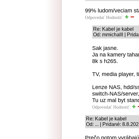
99% ludom/veciam sta
Odpovedať
Hodnotiť:
Re: Kabel je kabel
Od: mmichalll | Prid
Sak jasne.
Ja na kamery taham
8k s h265.
TV, media player, 
Lenze NAS, hdd/ssd
switch-NAS/server,
Tu uz mal byt stan
Odpovedať
Hodnotiť:
Re: Kabel je kabel
Od: ... | Pridané: 8.8.20
Prečo potom vyrábajú