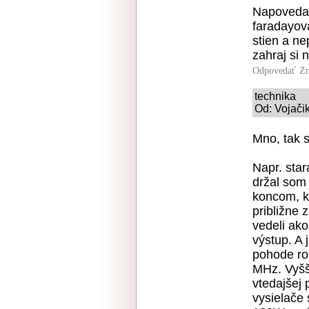
Napoveda: 
faradayova
stien a ne
zahraj si 
Odpovedať
Zn
technika
Od: Vojačik
Mno, tak s
Napr. star
držal som
koncom, k
približne 
vedeli ako
výstup. A 
pohode roz
MHz. Vyšši
vtedajšej
vysielače 