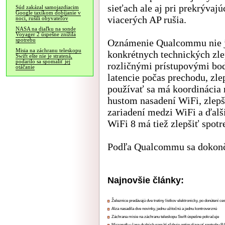
sieťach ale aj pri prekrývaj
Súd zakázal samojazdiacim
Google taxíkom dobíjanie v
viacerých AP rušia.
noci, rušili obyvateľov
NASA na diaľku na sonde
Voyager 2 úspešne znížila
spotrebu
Oznámenie Qualcommu nie je 
Misia na záchranu teleskopu
konkrétnych technických zle
Swift ešte nie je stratená,
podarilo sa spomaliť jej
rozličnými prístupovými bod
otáčanie
latencie počas prechodu, zle
používať sa má koordinácia
hustom nasadení WiFi, zlepš
zariadení medzi WiFi a ďal
WiFi 8 má tiež zlepšiť spot
Podľa Qualcommu sa dokonče
Najnovšie články:
Železnice predávajú dve tretiny lístkov elektronicky, po donútení ce
Alza nasadila dve novinky, jednu užitočnú a jednu kontroverznú
Záchrana misie na záchranu teleskopu Swift úspešne pokračuje
Microsoft v čase drahých pamätí sľubuje optimalizovať spotrebu