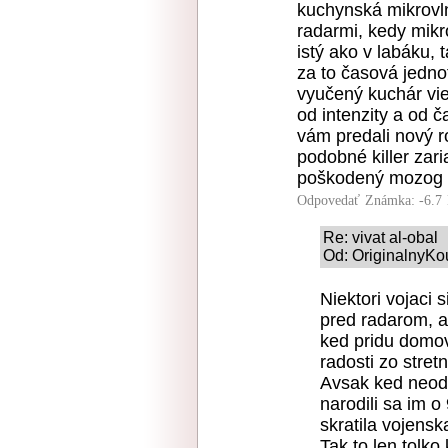
kuchynská mikrovl
radarmi, kedy mikro
istý ako v labáku, 
za to časová jedno
vyučený kuchár vie
od intenzity a od č
vám predali nový ro
podobné killer zari
poškodený mozog a 
Odpovedať
Známka: -6.7
Re: vivat al-obal
Od: OriginalnyKo
Niektori vojaci 
pred radarom, a
ked pridu domov
radosti zo stret
Avsak ked neodh
narodili sa im 
skratila vojensk
Tak to len tolk