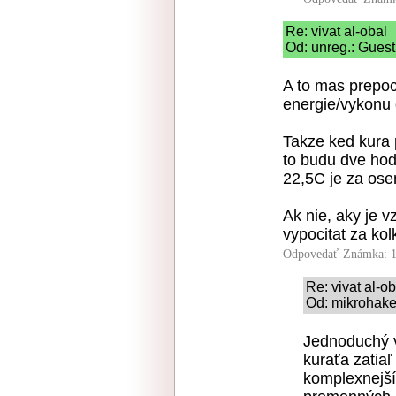
Re: vivat al-obal
Od: unreg.: Guest
A to mas prepoc
energie/vykonu o
Takze ked kura 
to budu dve hodi
22,5C je za os
Ak nie, aky je 
vypocitat za kol
Odpovedať
Známka: 1
Re: vivat al-ob
Od: mikrohake
Jednoduchý v
kuraťa zatia
komplexnejší