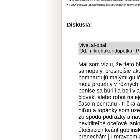
NASA pripravuje ISS na inštaláciu posledných nových solárnych p
Diskusia:
vivat al-obal
Od: mikrohaker dupetka | P
Mal som víziu, že tieto b
samopaly, presnejšie ak
bombardujú malými guli
moje proteíny v rôznych 
penise sa búrili a boli 
človek, alebo robot nalej
časom ochranu - tričká 
niťou a topánky som uzem
zo spodu podrážky a na
neviditeľné oceľové lank
útočiacich kvánt goblin
prenechám ju mravcom 