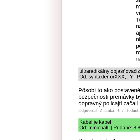
s
m
v
T
n
a
n
p
r
O
ultraradikálny objasňovač
Od: syntaxterrorXXX, . Y | 
Pôsobí to ako postavené 
bezpečnosti premávky by 
dopravný policajti začali
Odpovedať
Známka: -6.7
Hodnoti
Kabel je kabel
Od: mmichalll | Pridané: 8.