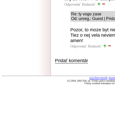
Odpovedať
Hodnotiť:
Re: ty vogo zase
Od: unreg.: Guest | Prid
Pozor, to moze byt ni
Tiez o nej vela neviem
amen!
Odpovedať
Hodnotiť:
Pridať komentár
NÁVŠTEVNOSŤ
|
INZE
(C) 2004, 2005 DSL.sk | Všetky práva vyhradené
Všetky uvedené informácie sú b