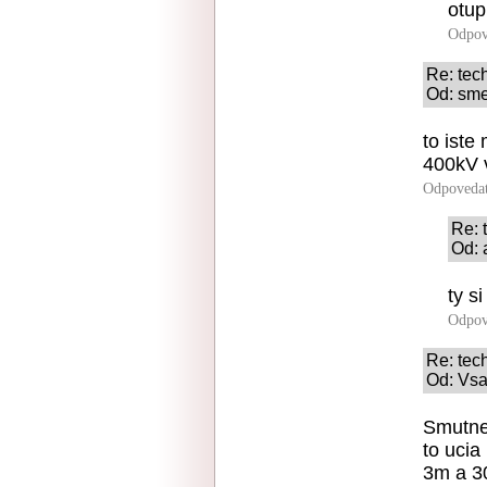
otupi
Odpov
Re: tec
Od: sme
to iste
400kV v
Odpoveda
Re: 
Od: 
ty s
Odpov
Re: tec
Od: Vsa
Smutne 
to ucia
3m a 30