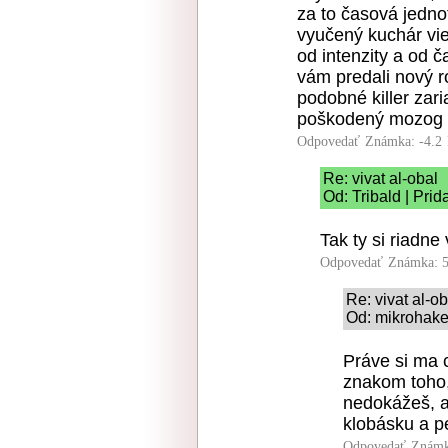
za to časová jedno
vyučený kuchár vie
od intenzity a od č
vám predali nový ro
podobné killer zari
poškodený mozog a 
Odpovedať
Známka: -4.2
Re: vivat al-obal
Od: Tribald | Pri
Tak ty si riadne
Odpovedať
Známka: 5
Re: vivat al-ob
Od: mikrohake
Práve si ma 
znakom toho, 
nedokážeš, a
klobásku a p
Odpovedať
Známk