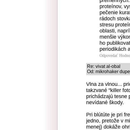
premenných. 
proteínov, v
pečenie kura
rádoch stovk
stresu proteí
oblasti, naprí
menšie výkon
ho publikova
periodikách a
Odpovedať
Hodno
Re: vivat al-obal
Od: mikrohaker dupet
Vlna za vlnou... pr
takzvané "killer fo
prichádzajú tesne 
nevídané škody.
Pri blútúte je pri 
jedno, pretože v m
menej) dokáže ohri