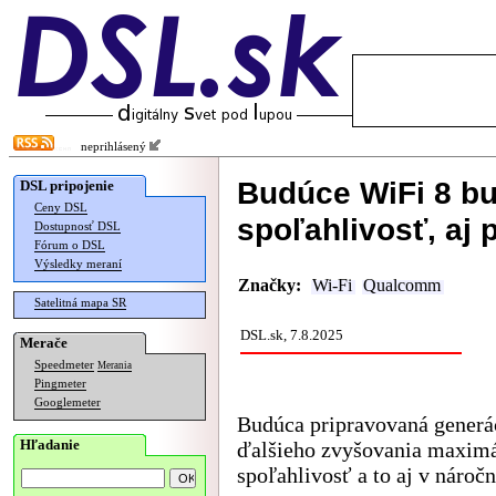
neprihlásený
Budúce WiFi 8 b
DSL pripojenie
Ceny DSL
spoľahlivosť, aj 
Dostupnosť DSL
Fórum o DSL
Výsledky meraní
Značky:
Wi-Fi
Qualcomm
Satelitná mapa SR
DSL.sk, 7.8.2025
Merače
Speedmeter
Merania
Pingmeter
Googlemeter
Budúca pripravovaná generá
Hľadanie
ďalšieho zvyšovania maximál
spoľahlivosť a to aj v náro