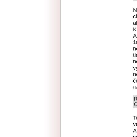
N
c
a
K
A
1
n
t
n
v
n
č
O
R
O
T
v
A