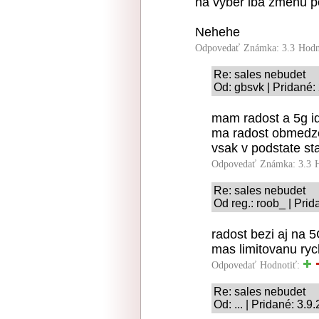
na výber iba zmenu 
Nehehe
Odpovedať
Známka: 3.3
Hodn
Re: sales nebudet
Od: gbsvk | Pridané:
mam radost a 5g id
ma radost obmedze
vsak v podstate st
Odpovedať
Známka: 3.3
Re: sales nebudet
Od reg.: roob_ | Prid
radost bezi aj na 5
mas limitovanu ryc
Odpovedať
Hodnotiť:
Re: sales nebudet
Od: ... | Pridané: 3.