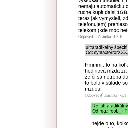
vyskusam tmobile, ti
nemaju automaticku o
rucne kupit dalsi 1GB
teraz jak vymysleli, 
telefonujem) prenies
telekom (kde moc net
Odpovedať
Známka: 4.5
Hodn
ultraradikálny špeci
Od: syntaxterrorXXX,
Hmmm...to na koľk
hodinová mzda za 
že či sa netreba d
to bolo v súlade 
mzdou.
Odpovedať
Známka: -1.1
Re: ultraradikáln
Od reg.: roob_ | 
nejde o to, kolk