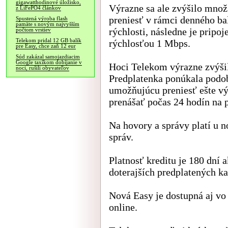
gigawatthodinové úložisko,
Výrazne sa ale zvýšilo množ
z LiFePO4 článkov
preniesť v rámci denného ba
Spustená výroba flash
pamäte s novým najvyšším
rýchlosti, následne je pripo
počtom vrstiev
Telekom pridal 12 GB balík
rýchlosťou 1 Mbps.
pre Easy, chce zaň 12 eur
Súd zakázal samojazdiacim
Google taxíkom dobíjanie v
Hoci Telekom výrazne zvýši
noci, rušili obyvateľov
Predplatenka ponúkala podo
umožňujúcu preniesť ešte vý
prenášať počas 24 hodín na 
Na hovory a správy platí u 
správ.
Platnosť kreditu je 180 dní
doterajších predplatených ka
Nová Easy je dostupná aj vo
online.