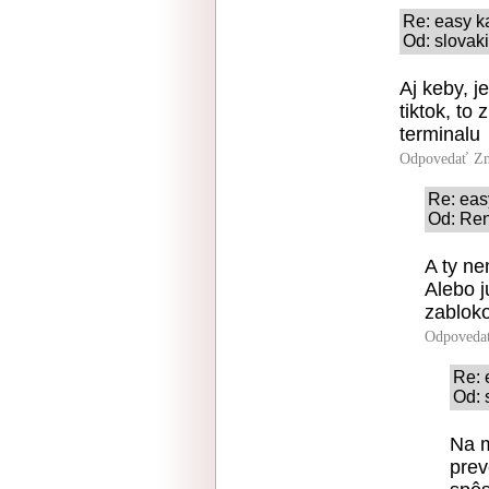
Re: easy k
Od: slovaki
Aj keby, j
tiktok, to
terminalu
Odpovedať
Zn
Re: eas
Od: Ren
A ty ne
Alebo 
zablok
Odpoveda
Re: 
Od: 
Na m
prev