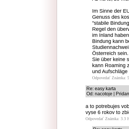
Im Sinne der EU
Genuss des kos
"stabile Bindun
Regel den über
im Inland haben.
Bindung kann be
Studiennachwei
Österreich sein
Sie über keine 
kann Roaming zu
und Aufschläge 
Odpovedať
Známka: 5
Re: easy karta
Od: nacotoje | Prida
a to potrebujes vo
vyse 6 rokov to zb
Odpovedať
Známka: 3.3