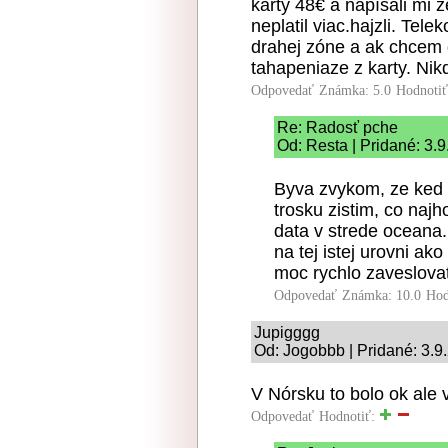
karty 48€ a napísali mi
neplatil viac.hajzli. Te
drahej zóne a ak chcem 
tahapeniaze z karty. Nik
Odpovedať
Známka: 5.0
Hodnoti
Re: Radosť pche
Od: Resta | Pridané: 3.
Byva zvykom, ze ked 
trosku zistim, co naj
data v strede oceana.
na tej istej urovni ak
moc rychlo zaveslovat
Odpovedať
Známka: 10.0
Hod
Jupigggg
Od: Jogobbb | Pridané: 3.9
V Nórsku to bolo ok ale
Odpovedať
Hodnotiť: