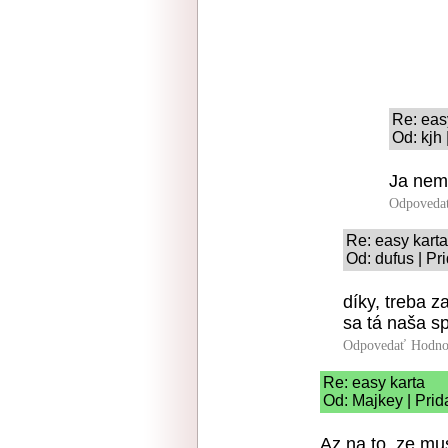
Re: eas
Od: kjh
Ja nema
Odpoveda
Re: easy karta
Od: dufus | Pr
díky, treba 
sa tá naša s
Odpovedať
Hodno
Re: easy karta
Od: Majkey | Prid
Az na to, ze mu