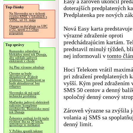
Easy a zároveň ukončil pred
Top články
doterajších predplatených ka
Predplatenka pre nových zák
Na Slovensku sa v tichosti
vypína ADSL v lokalitách s
VDSL, už 31. mája
Orange sa doťahuje na UPC
Nová Easy karta predstavuje
a O2, spustí 2.5 Gbps
pripojenie
výrazné zdraženie oproti
predchádzajúcim kartám. Te
Top správy
predstavil minulý týždeň, bl
Rumunsko odstrelmi a
nej informovali v
tomto člá
blokádou mení tok Dunaja,
aby udržalo jadrovú
elektráreň v chode
Joj Play výrazne zdražuje
Hoci Telekom vrátil maximál
Chrome sa bude
pri zdražení predplatených k
aktualizovať dvakrát
týždenne, v budúcnosti sa
vyšší. Kým pred zdražením v
bude aktualizovať bez
reštartov
SMS 50 centov a denný balík 
Slovensko.sk má opäť
spoločný denný cenový strop 
technické problémy
Maďarsko jadrovú elektráreň
nakoniec kompletne
neodstavilo, Rumunsko mení
Zároveň výrazne sa zvýšila 
tok Dunaja
volania aj SMS sa spoplatňu
Železnice znižujú kvôli teplu
rýchlosť iba na 50 km/h,
denný limit.
spôsobuje to meškanie
V Poľsku spustili takmer