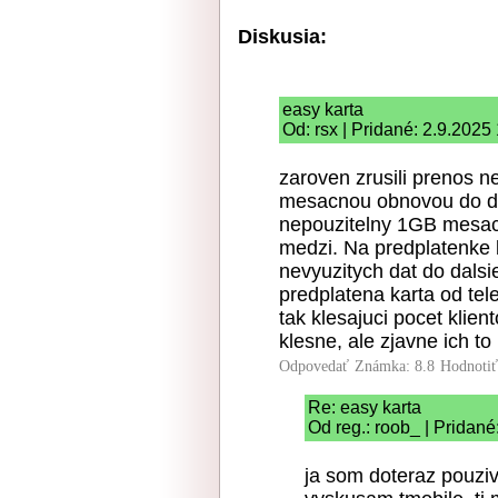
Diskusia:
easy karta
Od: rsx | Pridané: 2.9.2025
zaroven zrusili prenos n
mesacnou obnovou do da
nepouzitelny 1GB mesacn
medzi. Na predplatenke 
nevyuzitych dat do dals
predplatena karta od tel
tak klesajuci pocet klie
klesne, ale zjavne ich to
Odpovedať
Známka: 8.8
Hodnoti
Re: easy karta
Od reg.: roob_ | Pridané
ja som doteraz pouziv