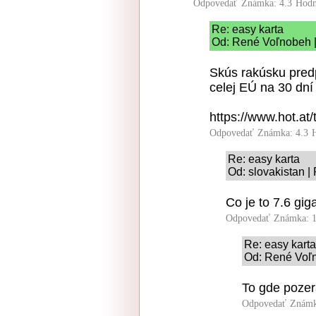
Odpovedať
Známka: 4.3
Hodn
Re: easy karta
Od: René Voľnobeh |
Skús rakúsku pred
celej EÚ na 30 dní
https://www.hot.at/t
Odpovedať
Známka: 4.3
Re: easy karta
Od: slovakistan |
Co je to 7.6 gig
Odpovedať
Známka: 1
Re: easy karta
Od: René Voľn
To gde pozera
Odpovedať
Známk