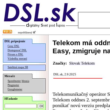
neprihlásený
Telekom má oddn
DSL pripojenie
Ceny DSL
Easy, zmigruje n
Dostupnosť DSL
Fórum o DSL
Výsledky meraní
Značky:
Slovak Telekom
Satelitná mapa SR
DSL.sk, 2.9.2025
Merače
Speedmeter
Merania
Pingmeter
Googlemeter
Telekomunikačný operátor S
Hľadanie
Telekom oddnes 2. septembr
ponúkať novú verziu predpla