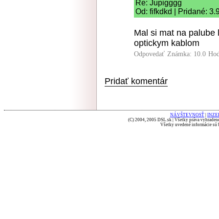
Re: Jupigggg
Od: fifkdkd | Pridané: 3
Mal si mat na palube
optickym kablom
Odpovedať
Známka: 10.0
Hod
Pridať komentár
NÁVŠTEVNOSŤ
|
INZE
(C) 2004, 2005 DSL.sk | Všetky práva vyhradené
Všetky uvedené informácie sú b