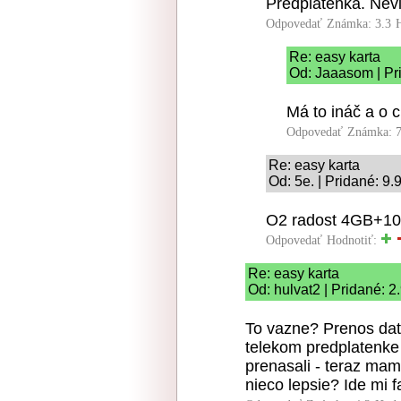
Predplatenka. Nev
Odpovedať
Známka: 3.3
Re: easy karta
Od: Jaaasom | Pr
Má to ináč a o c
Odpovedať
Známka: 7
Re: easy karta
Od: 5e. | Pridané: 9.
O2 radost 4GB+100m
Odpovedať
Hodnotiť:
Re: easy karta
Od: hulvat2 | Pridané: 2
To vazne? Prenos dat
telekom predplatenke
prenasali - teraz ma
nieco lepsie? Ide mi f