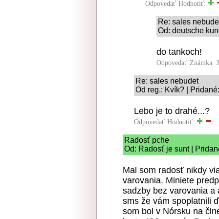
Odpovedať
Hodnotiť:
Re: sales nebude
Od: deutsche kun
do tankoch!
Odpovedať
Známka: 3
Re: sales nebudet
Od reg.: Kvík? | Pridané
Lebo je to drahé...?
Odpovedať
Hodnotiť:
Radosť pche
Od: Radosť je sunt | Pridan
Mal som radosť nikdy vi
varovania. Miniete pred
sadzby bez varovania a 
sms že vám spoplatnili ď
som bol v Nórsku na člne