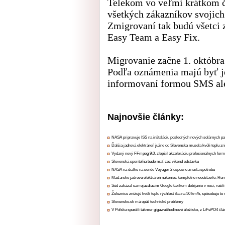
Telekom vo veľmi krátkom č
všetkých zákazníkov svojich
Zmigrovaní tak budú všetci z
Easy Team a Easy Fix.
Migrovanie začne 1. októbra
Podľa oznámenia majú byť je
informovaní formou SMS ale
Najnovšie články:
NASA pripravuje ISS na inštaláciu posledných nových solárnych p
Ďalšia jadrová elektráreň južne od Slovenska musela kvôli teplu zn
Vydaný nový FFmpeg 9.0, zlepšil akceleráciu profesionálnych form
Slovenská sporiteľňa bude mať cez víkend odstávku
NASA na diaľku na sonde Voyager 2 úspešne znížila spotrebu
Maďarsko jadrovú elektráreň nakoniec kompletne neodstavilo, Ru
Súd zakázal samojazdiacim Google taxíkom dobíjanie v noci, rušili
Železnice znižujú kvôli teplu rýchlosť iba na 50 km/h, spôsobuje t
Slovensko.sk má opäť technické problémy
V Poľsku spustili takmer gigawatthodinové úložisko, z LiFePO4 čl