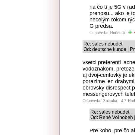
na čo ti je 5G v r
prenosu... ako je t
necelým rokom rých
G predsa.
Odpovedať
Hodnotiť:
Re: sales nebudet
Od: deutsche kunde | Pr
vsetci preferenti lacn
vodoznakom, pretoze k
aj dvoj-centovky je e
porazime len drahymi 
obrovsky disrespect p
messengerovych telef
Odpovedať
Známka: -4.7
Hod
Re: sales nebudet
Od: René Voľnobeh |
Pre koho, pre čo a