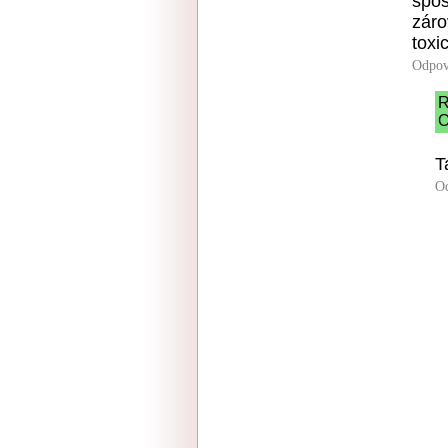
spôs
záro
toxi
Odpov
R
O
T
O