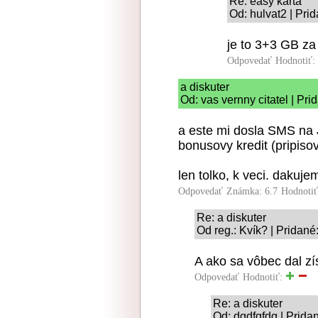
Re: easy karta
Od: hulvat2 | Pri
je to 3+3 GB za
Odpovedať
Hodnotiť:
a diskuter
Od: vas vernny citatel | Pr
a este mi dosla SMS na J
bonusovy kredit (pripiso
len tolko, k veci. dakuje
Odpovedať
Známka: 6.7
Hodnoti
Re: a diskuter
Od reg.: Kvík? | Pridané
A ako sa vôbec dal zí
Odpovedať
Hodnotiť:
Re: a diskuter
Od: dgdfgfdg | Prida