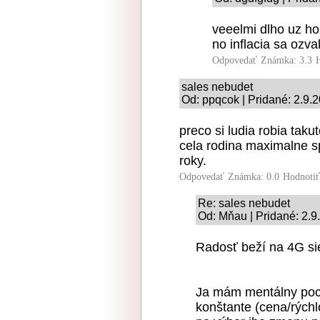
veeelmi dlho uz ho
no inflacia sa ozv
Odpovedať
Známka: 3.3
sales nebudet
Od: ppqcok | Pridané: 2.9.
preco si ludia robia tak
cela rodina maximalne sp
roky.
Odpovedať
Známka: 0.0
Hodnoti
Re: sales nebudet
Od: Mňau | Pridané: 2.9
Radosť beží na 4G sie
Ja mám mentálny pocit
konštante (cena/rýchl