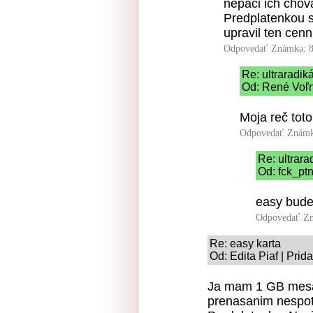
nepaci ich chova
Predplatenkou si
upravil ten cenn
Odpovedať
Známka: 8
Re: ultraradik
Od: René Voľn
Moja reč toto
Odpovedať
Známk
Re: ultrara
Od: fck_ptn
easy bude 
Odpovedať
Zn
Re: easy karta
Od: Edita Piaf | Prid
Ja mam 1 GB mesa
prenasanim nespotr