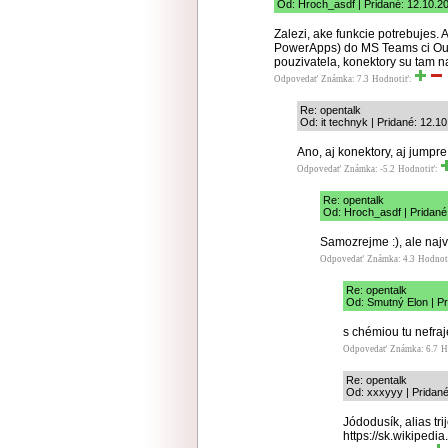
Od: Hroch_asdf | Pridané: 12.10.2
Zalezi, ake funkcie potrebujes. 
PowerApps) do MS Teams ci Outlo
pouzivatela, konektory su tam na
Odpovedať
Známka: 7.3
Hodnotiť:
Re: opentalk
Od: it technyk | Pridané: 12.1
Ano, aj konektory, aj jumpre
Odpovedať
Známka: -5.2
Hodnotiť:
Re: opentalk
Od: Hroch_asdf | Pridané
Samozrejme :), ale najvi
Odpovedať
Známka: 4.3
Hodnot
Re: opentalk
Od: Smutný Elon | Pr
s chémiou tu nefraj
Odpovedať
Známka: 6.7
H
Re: opentalk
Od: xxxyyy | Pridané
Jódodusík, alias tr
https://sk.wikiped