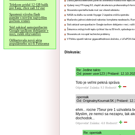
Ďalšia jadrová elektráreň južne od Slovenska musela kvôli teplu zn
Telekom pridal 12 GB balík
Vydaný nový FFmpeg 9.0, zlepšil akceleráciu profesionálnych form
pre Easy, chce zaň 12 eur
Slovenská sporiteľňa bude mať cez víkend odstávku
Spustená výroba flash
NASA na diaľku na sonde Voyager 2 úspešne znížila spotrebu
pamäte s novým najvyšším
Maďarsko jadrovú elektráreň nakoniec kompletne neodstavilo, Ru
počtom vrstiev
Súd zakázal samojazdiacim Google taxíkom dobíjanie v noci, rušili
Súd zakázal samojazdiacim
Železnice znižujú kvôli teplu rýchlosť iba na 50 km/h, spôsobuje t
Google taxíkom dobíjanie v
noci, rušili obyvateľov
Slovensko.sk má opäť technické problémy
V Poľsku spustili takmer gigawatthodinové úložisko, z LiFePO4 čl
Odštartovala nová séria
populárneho sci-fi Futurama
Diskusia:
Re: Jedine takto
Od: power user123 | Pridané: 12.10.20
Toto je veľmi pekná správa
Odpovedať
Známka: 9.3
Hodnotiť:
opentalk
Od: OriginalnyKoumakSK | Pridané: 12.
ehm... rocne 75eur pre 1 uzivatela b
Myslim, ze nemci sa nezapru, tak ako l
dochodok...
Odpovedať
Známka: -6.0
Hodnotiť:
Re: opentalk