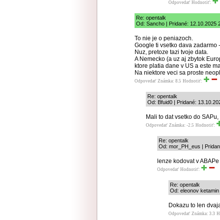
Odpovedať
Hodnotiť:
Re: opentalk
Od: Sancho | Pridané: 12.10.2025 
To nie je o peniazoch.
Google ti vsetko dava zadarmo -
Nuz, pretoze tazi tvoje data.
A Nemecko (a uz aj zbytok Europ
ktore platia dane v US a este ma
Na niektore veci sa proste neopl
Odpovedať
Známka: 8.5
Hodnotiť:
Re: opentalk
Od: Bfuid0 | Pridané: 13.10.20
Mali to dat vsetko do SAPu,
Odpovedať
Známka: -2.5
Hodnotiť:
Re: opentalk
Od: mor_PH_eus | Pridan
lenze kodovat v ABAPe ni
Odpovedať
Hodnotiť:
Re: opentalk
Od: eleonov ketamin 
Dokazu to len dvaja
Odpovedať
Známka: 3.3
H