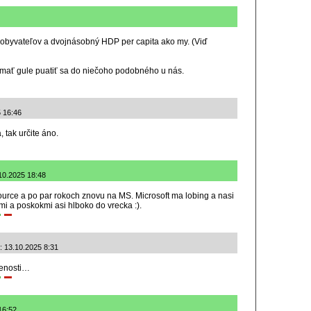
l obyvateľov a dvojnásobný HDP per capita ako my. (Viď
 mať gule puatiť sa do niečoho podobného u nás.
 16:46
 tak určite áno.
10.2025 18:48
urce a po par rokoch znovu na MS. Microsoft ma lobing a nasi
mi a poskokmi asi hlboko do vrecka :).
: 13.10.2025 8:31
senosti…
 16:52