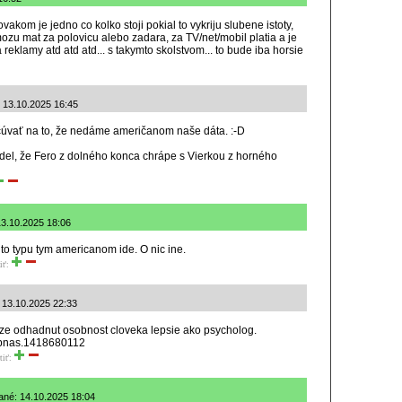
vakom je jedno co kolko stoji pokial to vykriju slubene istoty,
ozu mat za polovicu alebo zadara, za TV/net/mobil platia a je
 reklamy atd atd atd... s takymto skolstvom... to bude iba horsie
 13.10.2025 16:45
očúvať na to, že nedáme američanom naše dáta. :-D
edel, že Fero z dolného konca chrápe s Vierkou z horného
 13.10.2025 18:06
to typu tym americanom ide. O nic ine.
iť:
: 13.10.2025 22:33
ze odhadnut osobnost cloveka lepsie ako psycholog.
3/pnas.1418680112
tiť:
ané: 14.10.2025 18:04