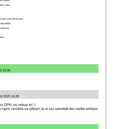
ížiť výkon
átov videa
munsko mení tok Dunaja
 obyvateľov
o meškanie
ánkov
25 16:00
10.2025 16:28
ez DPH, no nekup to! :)
ajno zarobila na pfitzeri, tu si cez opentalk tiez niekto prilepsi