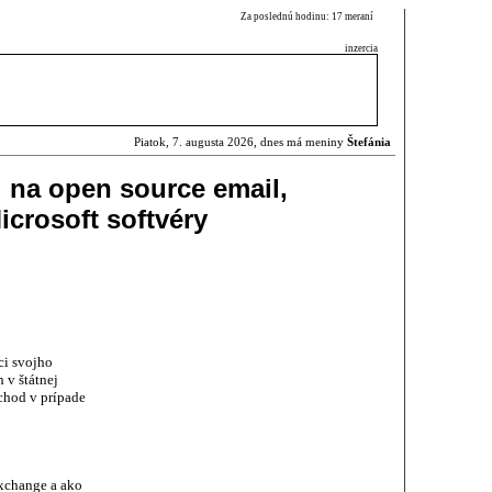
Za poslednú hodinu: 17 meraní
inzercia
Piatok, 7. augusta 2026, dnes má meniny
Štefánia
l na open source email,
icrosoft softvéry
ci svojho
 v štátnej
chod v prípade
Exchange a ako