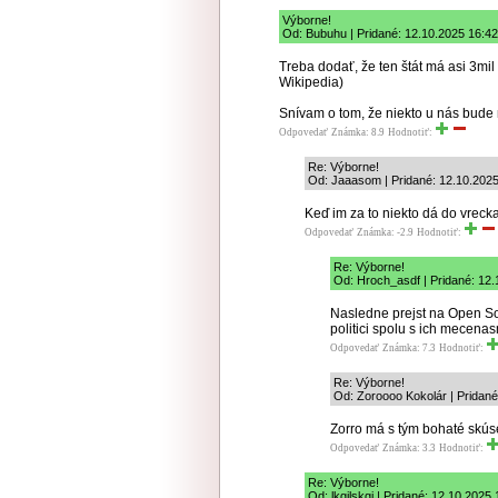
Výborne!
Od: Bubuhu | Pridané: 12.10.2025 16:42
Treba dodať, že ten štát má asi 3mi
Wikipedia)
Snívam o tom, že niekto u nás bude
Odpovedať
Známka: 8.9
Hodnotiť:
Re: Výborne!
Od: Jaaasom | Pridané: 12.10.2025
Keď im za to niekto dá do vrecka,
Odpovedať
Známka: -2.9
Hodnotiť:
Re: Výborne!
Od: Hroch_asdf | Pridané: 12.
Nasledne prejst na Open So
politici spolu s ich mecenas
Odpovedať
Známka: 7.3
Hodnotiť:
Re: Výborne!
Od: Zoroooo Kokolár | Pridané
Zorro má s tým bohaté skú
Odpovedať
Známka: 3.3
Hodnotiť:
Re: Výborne!
Od: lkgjlskgj | Pridané: 12.10.2025