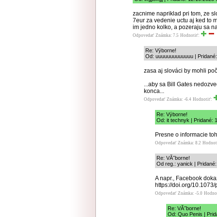
zacnime napriklad pri tom, ze slo
7eur za vedenie uctu aj ked to m
im jedno kolko, a pozeraju sa na
Odpovedať
Známka: 7.5
Hodnotiť:
Re: Výborne!
Od: uuuuuuuuuuuuu | Pridané:
zasa aj slováci by mohli p
...aby sa Bill Gates nedozv
konca...
Odpovedať
Známka: -6.4
Hodnotiť:
Re: Výborne!
Od: it technyk | Pridané:
Presne o informacie toh
Odpovedať
Známka: 8.2
Hodnot
Re: VĂ˝borne!
Od reg.: yanick | Pridané
A napr., Facebook doka
https://doi.org/10.107
Odpovedať
Známka: -5.0
Hodno
Re: VĂ˝borne!
Od: Quo Penis | Prid