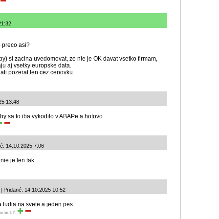
21:32
 preco asi?
y) si zacina uvedomovat, ze nie je OK davat vsetko firmam,
ju aj vsetky europske data.
ati pozerat len cez cenovku.
25 13:48
 by sa to iba vykodilo v ABAPe a hotovo
é: 14.10.2025 7:06
e je len tak...
| Pridané: 14.10.2025 10:52
 ludia na svete a jeden pes
odnotiť: