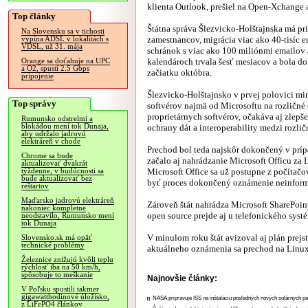
klienta Outlook, prešiel na Open-Xchange 
Top články
Štátna správa Šlezvicko-Holštajnska má pri
Na Slovensku sa v tichosti
zamestnancov, migrácia viac ako 40-tisíc 
vypína ADSL v lokalitách s
VDSL, už 31. mája
schránok s viac ako 100 miliónmi emailov 
kalendároch trvala šesť mesiacov a bola d
Orange sa doťahuje na UPC
a O2, spustí 2.5 Gbps
začiatku októbra.
pripojenie
Šlezvicko-Holštajnsko v prvej polovici m
Top správy
softvérov najmä od Microsoftu na rozličné 
proprietárnych softvérov, očakáva aj zlepše
Rumunsko odstrelmi a
blokádou mení tok Dunaja,
ochrany dát a interoperability medzi rozli
aby udržalo jadrovú
elektráreň v chode
Prechod bol teda najskôr dokončený v prí
Chrome sa bude
začalo aj nahrádzanie Microsoft Officu za 
aktualizovať dvakrát
Microsoft Office sa už postupne z počítačov
týždenne, v budúcnosti sa
bude aktualizovať bez
byť proces dokončený oznámenie neinform
reštartov
Maďarsko jadrovú elektráreň
Zároveň štát nahrádza Microsoft SharePoin
nakoniec kompletne
open source prejde aj u telefonického syst
neodstavilo, Rumunsko mení
tok Dunaja
V minulom roku štát avizoval aj plán prej
Slovensko.sk má opäť
technické problémy
aktuálneho oznámenia sa prechod na Linux 
Železnice znižujú kvôli teplu
rýchlosť iba na 50 km/h,
spôsobuje to meškanie
Najnovšie články:
V Poľsku spustili takmer
gigawatthodinové úložisko,
NASA pripravuje ISS na inštaláciu posledných nových solárnych p
z LiFePO4 článkov