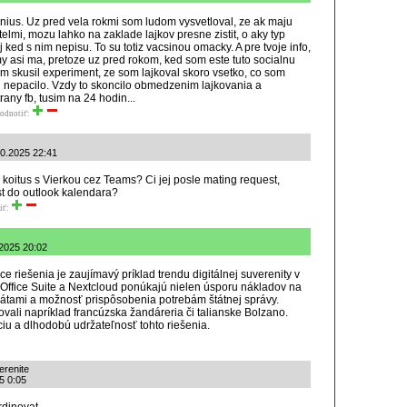
nius. Uz pred vela rokmi som ludom vysvetloval, ze ak maju
elmi, mozu lahko na zaklade lajkov presne zistit, o aky typ
j ked s nim nepisu. To su totiz vacsinou omacky. A pre tvoje info,
my asi ma, pretoze uz pred rokom, ked som este tuto socialnu
m skusil experiment, ze som lajkoval skoro vsetko, co som
 mi nepacilo. Vzdy to skoncilo obmedzenim lajkovania a
any fb, tusim na 24 hodin...
odnotiť:
10.2025 22:41
 koitus s Vierkou cez Teams? Ci jej posle mating request,
t do outlook kalendara?
iť:
.2025 20:02
riešenia je zaujímavý príklad trendu digitálnej suverenity v
ffice Suite a Nextcloud ponúkajú nielen úsporu nákladov na
d dátami a možnosť prispôsobenia potrebám štátnej správy.
vali napríklad francúzska žandáreria či talianske Bolzano.
iu a dlhodobú udržateľnosť tohto riešenia.
erenite
5 0:05