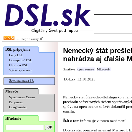
neprihlásený
Nemecký štát prešie
DSL pripojenie
Ceny DSL
nahrádza aj ďalšie M
Dostupnosť DSL
Fórum o DSL
Značky:
open source
Microsoft
Výsledky meraní
DSL.sk, 12.10.2025
Satelitná mapa SR
Merače
Nemecký štát Šlezvicko-Holštajnsko v rám
Speedmeter
Merania
prechodu softvérových riešení využívaných
Pingmeter
správe na open source softvér dokončil pre
Googlemeter
emailu.
Hľadanie
Štát o tom informuje v
tomto oznámení
.
Doteraz štát používal na email Microsoft 