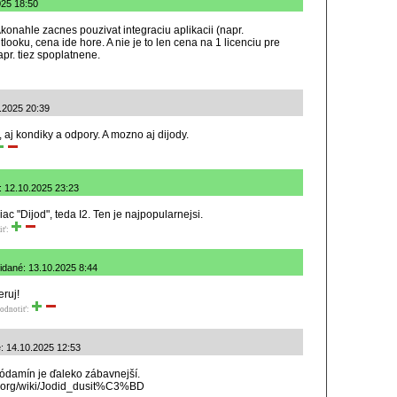
025 18:50
Akonahle zacnes pouzivat integraciu aplikacii (napr.
oku, cena ide hore. A nie je to len cena na 1 licenciu pre
pr. tiez spoplatnene.
0.2025 20:39
, aj kondiky a odpory. A mozno aj dijody.
: 12.10.2025 23:23
ac "Dijod", teda I2. Ten je najpopularnejsi.
iť:
idané: 13.10.2025 8:44
eruj!
odnotiť:
: 14.10.2025 12:53
ijódamín je ďaleko zábavnejší.
ia.org/wiki/Jodid_dusit%C3%BD