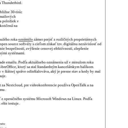
a Thunderbird.
bližne 30-tisíc
emailových
a položiek v
okončená na
inulého roka
oznámilo
zámer prejsť z rozličných proprietárnych
open source softvéry s cieľom získať tzv. digitálnu nezávislosť od
nie bezpečnosti, zvýšenie cenovej efektívnosti, zlepšenie
čnými systémami.
pade emailu. Podľa aktuálneho oznámenia už v minulom roku
LibreOffice, ktorý sa stal štandardným kancelárskym balíkom.
 v štátnej správe odinštalováva, aký je presne stav a kedy by mal
uje.
t za Nextcloud, pre videokonferencie používa OpenTalk a na
ému.
sť z operačného systému Microsoft Windows na Linux. Podľa
ešte testuje.
anelov