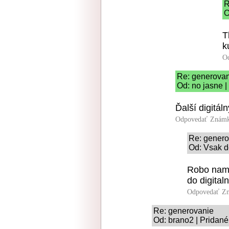
R
O
T
k
O
Re: generova
Od: no jasne |
Ďalší digitáln
Odpovedať
Známk
Re: genero
Od: Vsak d
Robo nam 
do digital
Odpovedať
Zn
Re: generovanie
Od: brano2 | Pridané