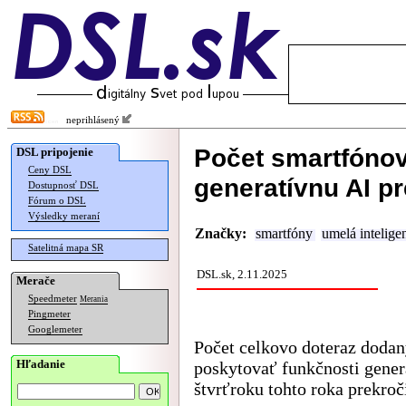
neprihlásený
Počet smartfóno
DSL pripojenie
Ceny DSL
generatívnu AI pr
Dostupnosť DSL
Fórum o DSL
Výsledky meraní
Značky:
smartfóny
umelá intelige
Satelitná mapa SR
DSL.sk, 2.11.2025
Merače
Speedmeter
Merania
Pingmeter
Googlemeter
Počet celkovo doteraz dodan
Hľadanie
poskytovať funkčnosti genera
štvrťroku tohto roka prekroč