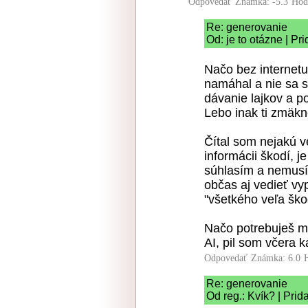
Odpovedať
Známka: -5.3
Hod
Re: generovanie
Od: je to otázne | Pr
Načo bez internetu
namáhal a nie sa s
dávanie lajkov a po
Lebo inak ti zmäkne
Čítal som nejakú v
informácii škodí, j
súhlasím a nemusí
občas aj vedieť vy
"všetkého veľa ško
Načo potrebuješ mať
AI, pil som včera 
Odpovedať
Známka: 6.0
Re: generovanie
Od reg.: Kvík? | Pri