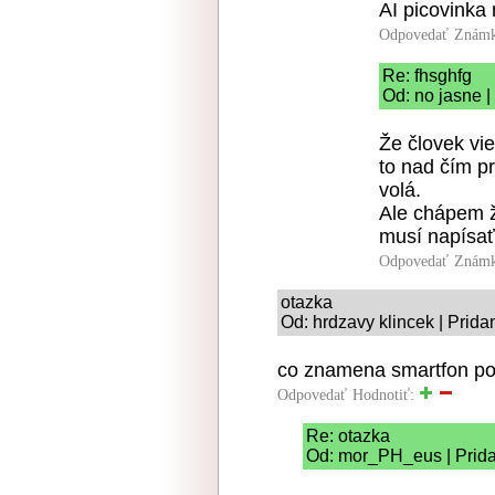
AI picovinka
Odpovedať
Známk
Re: fhsghfg
Od: no jasne |
Že človek vi
to nad čím pr
volá.
Ale chápem ž
musí napísať 
Odpovedať
Známk
otazka
Od: hrdzavy klincek | Prida
co znamena smartfon pod
Odpovedať
Hodnotiť:
Re: otazka
Od: mor_PH_eus | Prida