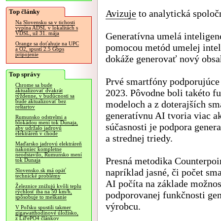
Top články
Avizuje
to analytická spoloč
Na Slovensku sa v tichosti
vypína ADSL v lokalitách s
VDSL, už 31. mája
Generatívna umelá inteligen
Orange sa doťahuje na UPC
pomocou metód umelej inteli
a O2, spustí 2.5 Gbps
pripojenie
dokáže generovať nový obsah
Top správy
Prvé smartfóny podporujúce g
Chrome sa bude
2023. Pôvodne boli takéto f
aktualizovať dvakrát
týždenne, v budúcnosti sa
bude aktualizovať bez
modeloch a z doterajších s
reštartov
generatívnu AI tvoria viac 
Rumunsko odstrelmi a
blokádou mení tok Dunaja,
súčasnosti je podpora genera
aby udržalo jadrovú
elektráreň v chode
a strednej triedy.
Maďarsko jadrovú elektráreň
nakoniec kompletne
neodstavilo, Rumunsko mení
Presná metodika Counterpoint
tok Dunaja
napríklad jasné, či počet s
Slovensko.sk má opäť
technické problémy
AI počíta na základe možnos
Železnice znižujú kvôli teplu
rýchlosť iba na 50 km/h,
podporovanej funkčnosti gen
spôsobuje to meškanie
výrobcu.
V Poľsku spustili takmer
gigawatthodinové úložisko,
z LiFePO4 článkov