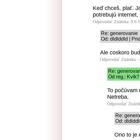
Keď chceš, plať. Ja
potrebujú internet
Odpovedať
Známka: 8.6
Re: generovanie
Od: dldlddld | Pr
Ale coskoro bud
Odpovedať
Známka: -
Re: generova
Od reg.: Kvík?
To počúvam u
Netreba.
Odpovedať
Známk
Re: genero
Od: dldlddl
Ono to je 