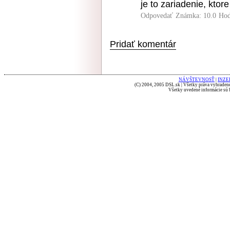
je to zariadenie, kto
Odpovedať
Známka: 10.0
Hod
Pridať komentár
NÁVŠTEVNOSŤ
|
INZE
(C) 2004, 2005 DSL.sk | Všetky práva vyhradené
Všetky uvedené informácie sú b