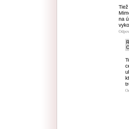
Tiež
Mimo
na ú
vyk
Odpov
R
O
T
c
u
k
t
O