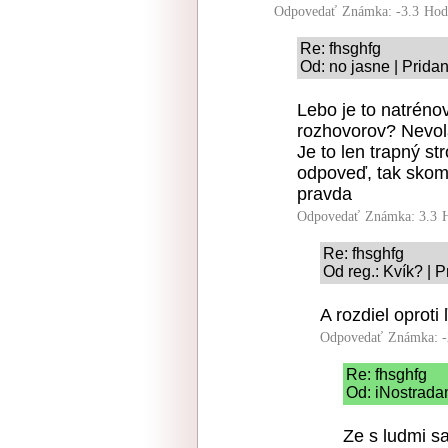
Odpovedať
Známka: -3.3
Hod
Re: fhsghfg
Od: no jasne | Prida
Lebo je to natréno
rozhovorov? Nevolá
Je to len trapný st
odpoveď, tak skomo
pravda
Odpovedať
Známka: 3.3
Re: fhsghfg
Od reg.: Kvík? | 
A rozdiel oprot
Odpovedať
Známka: -
Re: fhsghfg
Od: iNostrada
Ze s ludmi sa