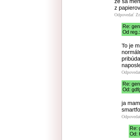
ze sa men
z papierov
Odpovedať
Zn
Re: gen
Od reg.
To je m
normáln
pribúd
naposle
Odpoveda
Re: gen
Od: gdf
ja mam 
smartf
Odpoveda
Re: 
Od: 