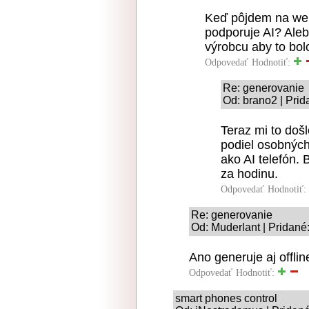
Keď pôjdem na we
podporuje AI? Aleb
výrobcu aby to bol
Odpovedať
Hodnotiť:
Re: generovanie
Od: brano2 | Prid
Teraz mi to doš
podiel osobných 
ako AI telefón.
za hodinu.
Odpovedať
Hodnotiť:
Re: generovanie
Od: Muderlant | Pridané
Ano generuje aj offlin
Odpovedať
Hodnotiť:
smart phones control