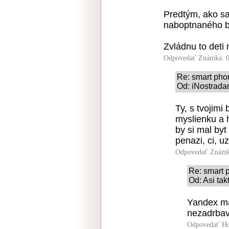
Predtým, ako sa
naboptnaného ba
Zvládnu to deti 
Odpovedať
Známka: 0
Re: smart pho
Od: iNostrada
Ty, s tvojimi 
myslienku a 
by si mal byt 
penazi, ci, u
Odpovedať
Známk
Re: smart 
Od: Asi tak
Yandex ma
nezadrbav
Odpovedať
Ho