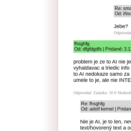
Re: sma
Od: iNo
Jebe?
Odpoveda
fhsghfg
Od: dfgfdgdfs | Pridané: 3.
problem je ze to AI nie j
vyhaldavac a triedic inf
to AI nedokaze samo za 
umele to je, ale nie I
Odpovedať
Známka: 10.0
Hodnot
Re: fhsghfg
Od: adolf kernel | Prida
Nie je AI, je to len, 
text/hovorený text a 