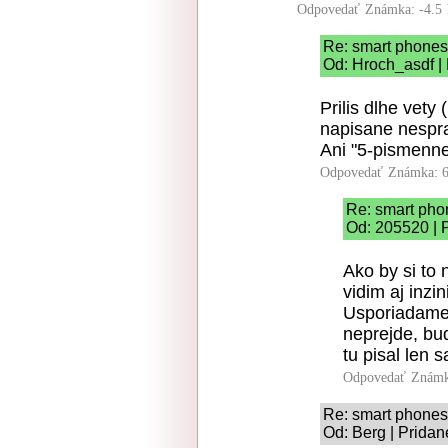
Odpovedať
Známka: -4.5
Re: smart phones
Od: Hroch_asdf | 
Prilis dlhe vety
napisane nespra
Ani "5-pismenne
Odpovedať
Známka: 6
Re: smart pho
Od: 205520 | 
Ako by si to 
vidim aj inzi
Usporiadame 
neprejde, bu
tu pisal len 
Odpovedať
Známk
Re: smart phones
Od: Berg | Pridan