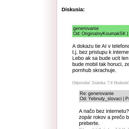
Diskusia:
generovanie
Od: OriginalnyKoumakSK | 
A dokazu tie AI v telefon
t.j. bez pristupu k intern
Lebo ak sa bude ucit le
bude mobil tak horuci, z
pornhub skrachuje.
Odpovedať
Známka: 7.8
Hodnoti
Re: generovanie
Od: Yebnuty_slovaci | P
A načo bez internetu?
zopár rokov a prečo b
preberte.