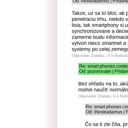
Od: iNostradamus | Pridané
Takze, uz sa to blizi, a
penetraciu trhu, niekdo 
lisia, tak smartphony s
synchronizovane a decent
zamerne budu informacie
vytvori nieco smartnet a
systemy po celej zemeguly
Odpovedať
Známka: -0.9
Hodnoti
Re: smart phones contro
Od: pozorovatel | Prida
Bez ohľadu na to, akú
mohol naučiť normálne 
Odpovedať
Známka: 6.4
Hodn
Re: smart phones con
Od: iNostradamus | P
Čo sa ti zle číta,