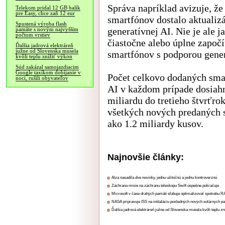
Správa napríklad avizuje, že
Telekom pridal 12 GB balík
pre Easy, chce zaň 12 eur
smartfónov dostalo aktuali
Spustená výroba flash
generatívnej AI. Nie je ale 
pamäte s novým najvyšším
počtom vrstiev
čiastočne alebo úplne započ
Ďalšia jadrová elektráreň
južne od Slovenska musela
smartfónov s podporou gener
kvôli teplu znížiť výkon
Súd zakázal samojazdiacim
Google taxíkom dobíjanie v
Počet celkovo dodaných sma
noci, rušili obyvateľov
AI v každom prípade dosiah
miliardu do tretieho štvrťro
všetkých nových predaných s
ako 1.2 miliardy kusov.
Najnovšie články:
Alza nasadila dve novinky, jednu užitočnú a jednu kontroverznú
Záchrana misie na záchranu teleskopu Swift úspešne pokračuje
Microsoft v čase drahých pamätí sľubuje optimalizovať spotrebu
NASA pripravuje ISS na inštaláciu posledných nových solárnych p
Ďalšia jadrová elektráreň južne od Slovenska musela kvôli teplu zn