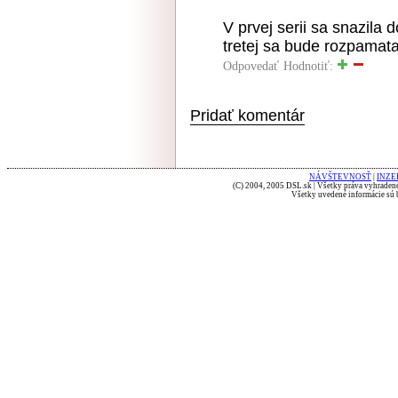
V prvej serii sa snazila 
tretej sa bude rozpamata
Odpovedať
Hodnotiť:
Pridať komentár
NÁVŠTEVNOSŤ
|
INZE
(C) 2004, 2005 DSL.sk | Všetky práva vyhradené
Všetky uvedené informácie sú b