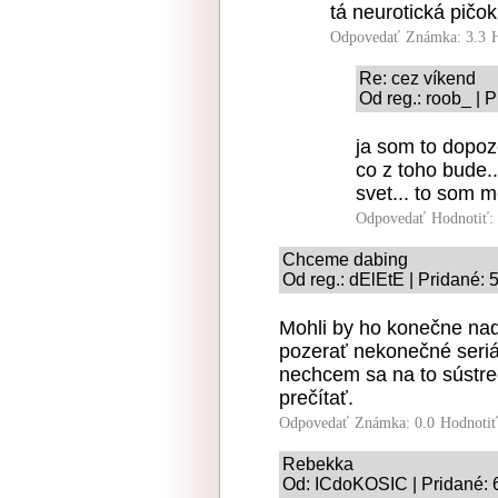
tá neurotická pičok
Odpovedať
Známka: 3.3
Re: cez víkend
Od reg.: roob_ | 
ja som to dopoz
co z toho bude.
svet... to som 
Odpovedať
Hodnotiť:
Chceme dabing
Od reg.: dElEtE | Pridané: 
Mohli by ho konečne nad
pozerať nekonečné seriá
nechcem sa na to sústred
prečítať.
Odpovedať
Známka: 0.0
Hodnoti
Rebekka
Od: ICdoKOSIC | Pridané: 