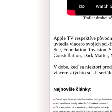
Trailer druhej s
Apple TV respektíve pôvodn
uviedla viacero svojich sci-
See, Foundation, Invasion, 
Constellation, Dark Matter, 
V dobe, keď sa niektorí prod
viaceré z týchto sci-fi seri
Najnovšie články:
Železnice predávajú dve tretiny lístkov elektronicky, po donútení ce
Alza nasadila dve novinky, jednu užitočnú a jednu kontroverznú
Záchrana misie na záchranu teleskopu Swift úspešne pokračuje
Microsoft v čase drahých pamätí sľubuje optimalizovať spotrebu