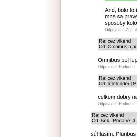
Ano, bolo to 
mne sa prave 
sposoby kolon
Odpovedať
Známk
Re: cez víkend
Od: Omnibus a au
Omnibus bol lep
Odpovedať
Hodnotiť:
Re: cez víkend
Od: lolofonder | 
celkom dobry na
Odpovedať
Hodnotiť:
Re: cez víkend
Od: Bek | Pridané: 4
súhlasím, Pluribus