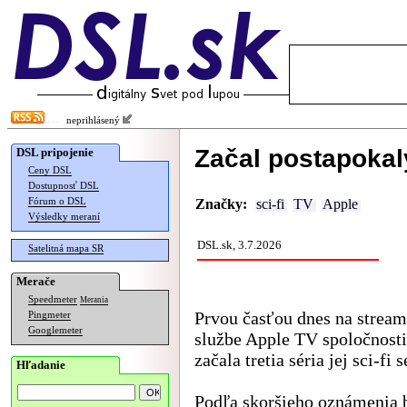
neprihlásený
Začal postapokal
DSL pripojenie
Ceny DSL
Dostupnosť DSL
Fórum o DSL
Značky:
sci-fi
TV
Apple
Výsledky meraní
DSL.sk, 3.7.2026
Satelitná mapa SR
Merače
Speedmeter
Merania
Prvou časťou dnes na strea
Pingmeter
Googlemeter
službe Apple TV spoločnost
začala tretia séria jej sci-fi s
Hľadanie
Podľa skoršieho oznámenia