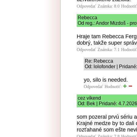
Odpovedať
Známka: 8.0
Hodnoti
Rebecca
Od reg.: Andor Mizdoš - pro
Hraje tam Rebecca Fergu
dobrý, takže super správ
Odpovedať
Známka: 7.1
Hodnoti
Re: Rebecca
Od: lolofonder | Pridané
yo, silo is needed.
Odpovedať
Hodnotiť:
cez víkend
Od: Bek | Pridané: 4.7.202
som pozeral prvú sériu a
Krajné medze by to dali 
rozťahané som ešte nevi
Odpovedať
Známka: 7.8
Hodnoti