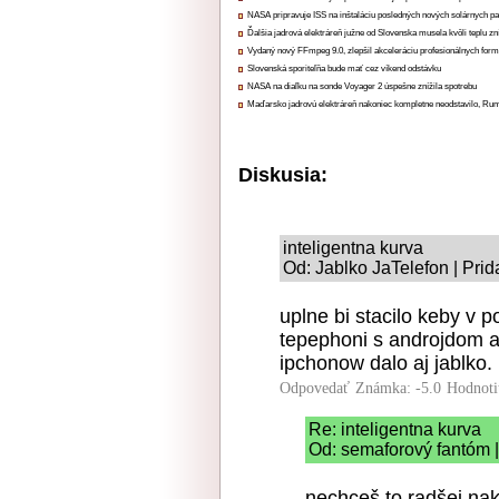
NASA pripravuje ISS na inštaláciu posledných nových solárnych p
Ďalšia jadrová elektráreň južne od Slovenska musela kvôli teplu zn
Vydaný nový FFmpeg 9.0, zlepšil akceleráciu profesionálnych form
Slovenská sporiteľňa bude mať cez víkend odstávku
NASA na diaľku na sonde Voyager 2 úspešne znížila spotrebu
Maďarsko jadrovú elektráreň nakoniec kompletne neodstavilo, Ru
Diskusia:
inteligentna kurva
Od: Jablko JaTelefon | Pri
uplne bi stacilo keby v p
tepephoni s androjdom a 
ipchonow dalo aj jablko.
Odpovedať
Známka: -5.0
Hodnoti
Re: inteligentna kurva
Od: semaforový fantóm |
nechceš to radšej nak