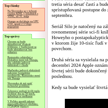
tretia séria desať častí a bud
Top články
sprístupňovaná postupne do 
Na Slovensku sa v tichosti
vypína ADSL v lokalitách s
septembra.
VDSL, už 31. mája
Orange sa doťahuje na UPC
a O2, spustí 2.5 Gbps
Seriál Silo je natočený na z
pripojenie
rovnomennej série sci-fi kn
Top správy
Howeyho o postapokalyptick
Chrome sa bude
v ktorom žije 10-tisíc ľud
aktualizovať dvakrát
týždenne, v budúcnosti sa
povrchom.
bude aktualizovať bez
reštartov
Rumunsko odstrelmi a
Druhá séria sa vysielala na
blokádou mení tok Dunaja,
aby udržalo jadrovú
decembri 2024 Apple oznámila
elektráreň v chode
štvrtej sérii bude dokončený
Maďarsko jadrovú elektráreň
nakoniec kompletne
poslednou.
neodstavilo, Rumunsko mení
tok Dunaja
Slovensko.sk má opäť
technické problémy
Kedy sa bude vysielať štvrtá s
Železnice znižujú kvôli teplu
rýchlosť iba na 50 km/h,
spôsobuje to meškanie
V Poľsku spustili takmer
gigawatthodinové úložisko,
z LiFePO4 článkov