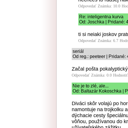
Odpovedať
Známka: 10.0
Hod
Re: inteligentna kurva
Od: Joschka | Pridané: 
ti si neiaki joskov pr
Odpovedať
Známka: 6.7
Hodn
seriál
Od reg.: peeteer | Pridané:
Začal pošta pokalyptický
Odpovedať
Známka: 0.0
Hodnoti
Nie je to zlé, ale...
Od: Baltazár Kokoschka | P
Diváci skôr volajú po ho
namontuje na trojkolku a
dýchacie cesty špeciáln
vôňou, používanou do kr
užívateľského zážitku.