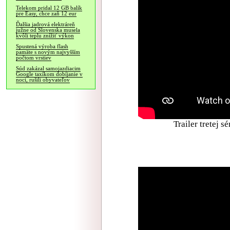
Telekom pridal 12 GB balík
pre Easy, chce zaň 12 eur
Ďalšia jadrová elektráreň
južne od Slovenska musela
kvôli teplu znížiť výkon
Spustená výroba flash
pamäte s novým najvyšším
počtom vrstiev
Súd zakázal samojazdiacim
Google taxíkom dobíjanie v
noci, rušili obyvateľov
Trailer tretej s