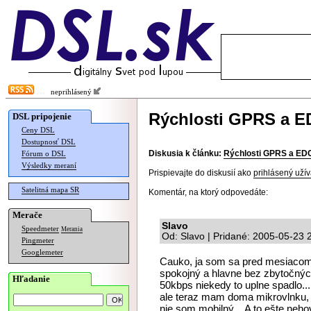
neprihlásený
Rýchlosti GPRS a ED
DSL pripojenie
Ceny DSL
Dostupnosť DSL
Diskusia k článku:
Rýchlosti GPRS a EDGE
Fórum o DSL
Výsledky meraní
Prispievajte do diskusií ako
prihlásený užív
Satelitná mapa SR
Komentár, na ktorý odpovedáte:
Merače
Slavo
Speedmeter
Merania
Od: Slavo | Pridané: 2005-05-23 
Pingmeter
Googlemeter
Cauko, ja som sa pred mesiacom
spokojný a hlavne bez zbytočnýc
Hľadanie
50kbps niekedy to uplne spadlo..
ale teraz mam doma mikrovlnku,
nie som mobilný... A to ešte neh