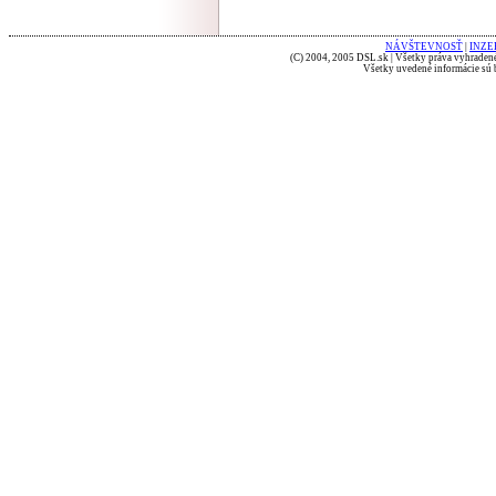
NÁVŠTEVNOSŤ
|
INZE
(C) 2004, 2005 DSL.sk | Všetky práva vyhradené
Všetky uvedené informácie sú b