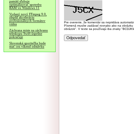
pamätí sľubuje
optimalizovať spotrebu
RAM vo Windows 11
Vydaný nový FFmpeg 9.0,
zlepšil akceleráciu
profesionálnych formátov
Pre overenie, že komentár sa nepridáva automatizov
videa
Písmená musíte zadávať rovnako ako na obrázku veľk
obrázok". V texte sa používajú iba znaky "BC
Záchrana misie na záchranu
teleskopu Swift úspešne
pokračuje
Slovenská sporiteľňa bude
mať cez víkend odstávku