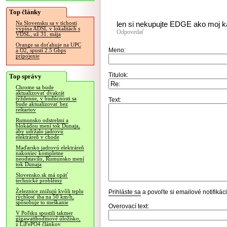
Top články
len si nekupujte EDGE ako moj k
Na Slovensku sa v tichosti
vypína ADSL v lokalitách s
Odpovedať
VDSL, už 31. mája
Orange sa doťahuje na UPC
Meno:
a O2, spustí 2.5 Gbps
pripojenie
Titulok:
Top správy
Chrome sa bude
aktualizovať dvakrát
týždenne, v budúcnosti sa
Text:
bude aktualizovať bez
reštartov
Rumunsko odstrelmi a
blokádou mení tok Dunaja,
aby udržalo jadrovú
elektráreň v chode
Maďarsko jadrovú elektráreň
nakoniec kompletne
neodstavilo, Rumunsko mení
tok Dunaja
Slovensko.sk má opäť
technické problémy
Železnice znižujú kvôli teplu
Prihláste sa
a povoľte si emailové notifiká
rýchlosť iba na 50 km/h,
spôsobuje to meškanie
Overovací text:
V Poľsku spustili takmer
gigawatthodinové úložisko,
z LiFePO4 článkov