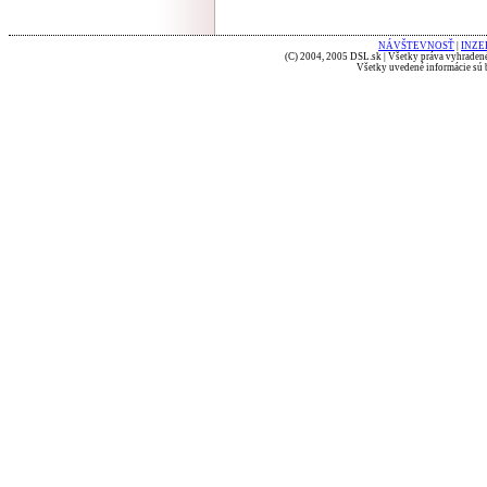
NÁVŠTEVNOSŤ
|
INZE
(C) 2004, 2005 DSL.sk | Všetky práva vyhradené
Všetky uvedené informácie sú b