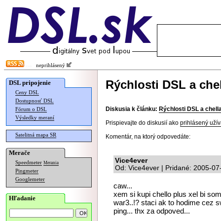
neprihlásený
Rýchlosti DSL a chel
DSL pripojenie
Ceny DSL
Dostupnosť DSL
Diskusia k článku:
Rýchlosti DSL a chella
Fórum o DSL
Výsledky meraní
Prispievajte do diskusií ako
prihlásený užív
Satelitná mapa SR
Komentár, na ktorý odpovedáte:
Merače
Vice4ever
Speedmeter
Merania
Od: Vice4ever | Pridané: 2005-07
Pingmeter
Googlemeter
caw...
xem si kupi chello plus xel bi som 
Hľadanie
war3..!? staci ak to hodime cez s
ping... thx za odpoved...