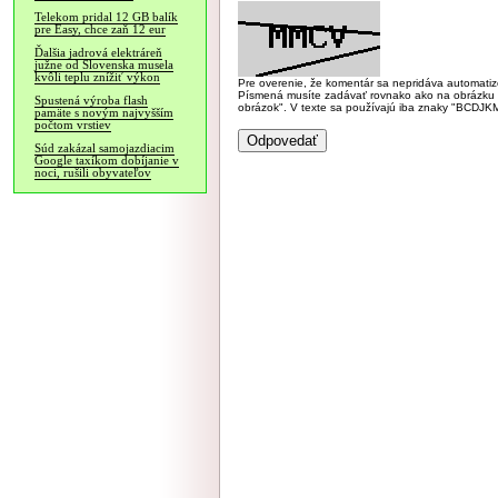
Telekom pridal 12 GB balík
pre Easy, chce zaň 12 eur
Ďalšia jadrová elektráreň
južne od Slovenska musela
kvôli teplu znížiť výkon
Pre overenie, že komentár sa nepridáva automatizov
Písmená musíte zadávať rovnako ako na obrázku veľk
Spustená výroba flash
obrázok". V texte sa používajú iba znaky "BC
pamäte s novým najvyšším
počtom vrstiev
Súd zakázal samojazdiacim
Google taxíkom dobíjanie v
noci, rušili obyvateľov