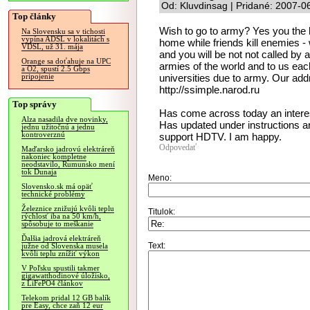
Od: Kluvdinsag | Pridané: 2007-0
Top články
Wish to go to army? Yes you the h
Na Slovensku sa v tichosti
vypína ADSL v lokalitách s
home while friends kill enemies - w
VDSL, už 31. mája
and you will be not not called b
Orange sa doťahuje na UPC
armies of the world and to us each
a O2, spustí 2.5 Gbps
universities due to army. Our addr
pripojenie
http://ssimple.narod.ru
Top správy
Has come across today an interes
Alza nasadila dve novinky,
Has updated under instructions an
jednu užitočnú a jednu
kontroverznú
support HDTV. I am happy.
Odpovedať
Maďarsko jadrovú elektráreň
nakoniec kompletne
neodstavilo, Rumunsko mení
tok Dunaja
Meno:
Slovensko.sk má opäť
technické problémy
Železnice znižujú kvôli teplu
Titulok:
rýchlosť iba na 50 km/h,
spôsobuje to meškanie
Ďalšia jadrová elektráreň
Text:
južne od Slovenska musela
kvôli teplu znížiť výkon
V Poľsku spustili takmer
gigawatthodinové úložisko,
z LiFePO4 článkov
Telekom pridal 12 GB balík
pre Easy, chce zaň 12 eur