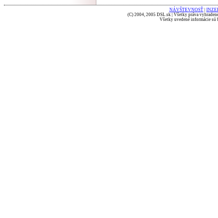
NÁVŠTEVNOSŤ
|
INZE
(C) 2004, 2005 DSL.sk | Všetky práva vyhradené
Všetky uvedené informácie sú b