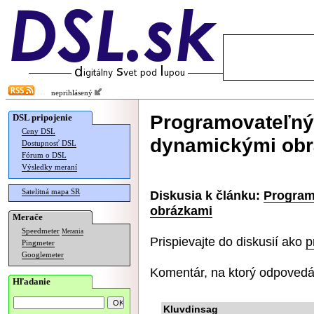
neprihlásený
Programovateľný 
DSL pripojenie
Ceny DSL
dynamickými ob
Dostupnosť DSL
Fórum o DSL
Výsledky meraní
Satelitná mapa SR
Diskusia k článku:
Program
obrázkami
Merače
Speedmeter
Merania
Prispievajte do diskusií ako
p
Pingmeter
Googlemeter
Komentár, na ktorý odpovedá
Hľadanie
Kluvdinsag