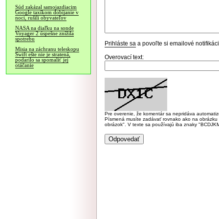
Súd zakázal samojazdiacim
Google taxíkom dobíjanie v
noci, rušili obyvateľov
NASA na diaľku na sonde
Voyager 2 úspešne znížila
spotrebu
Prihláste sa
a povoľte si emailové notifiká
Misia na záchranu teleskopu
Swift ešte nie je stratená,
Overovací text:
podarilo sa spomaliť jej
otáčanie
Pre overenie, že komentár sa nepridáva automatizov
Písmená musíte zadávať rovnako ako na obrázku veľk
obrázok". V texte sa používajú iba znaky "BC