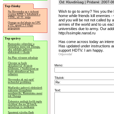
Od: Kluvdinsag | Pridané: 2007-0
Top články
Wish to go to army? Yes you the h
Na Slovensku sa v tichosti
vypína ADSL v lokalitách s
home while friends kill enemies - w
VDSL, už 31. mája
and you will be not not called b
Orange sa doťahuje na UPC
armies of the world and to us each
a O2, spustí 2.5 Gbps
universities due to army. Our addr
pripojenie
http://ssimple.narod.ru
Top správy
Has come across today an interes
Rumunsko odstrelmi a
Has updated under instructions an
blokádou mení tok Dunaja,
aby udržalo jadrovú
support HDTV. I am happy.
elektráreň v chode
Odpovedať
Joj Play výrazne zdražuje
Chrome sa bude
Meno:
aktualizovať dvakrát
týždenne, v budúcnosti sa
bude aktualizovať bez
reštartov
Titulok:
Slovensko.sk má opäť
technické problémy
Maďarsko jadrovú elektráreň
Text:
nakoniec kompletne
neodstavilo, Rumunsko mení
tok Dunaja
Železnice znižujú kvôli teplu
rýchlosť iba na 50 km/h,
spôsobuje to meškanie
Spustená výroba flash