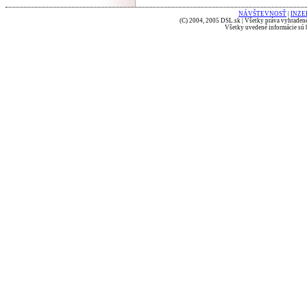
NÁVŠTEVNOSŤ
|
INZE
(C) 2004, 2005 DSL.sk | Všetky práva vyhradené
Všetky uvedené informácie sú b