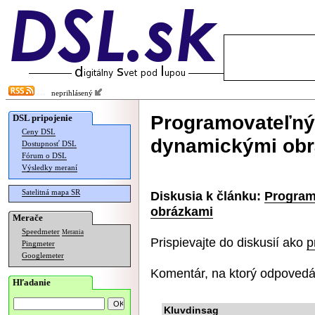
neprihlásený
Programovateľný 
DSL pripojenie
Ceny DSL
dynamickými ob
Dostupnosť DSL
Fórum o DSL
Výsledky meraní
Satelitná mapa SR
Diskusia k článku:
Program
obrázkami
Merače
Speedmeter
Merania
Prispievajte do diskusií ako
p
Pingmeter
Googlemeter
Komentár, na ktorý odpovedá
Hľadanie
Kluvdinsag