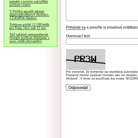
pamäte s novým najvyšším
počtom vrstiev
V Poľsku spustili takmer
gigawatthodinové úložisko,
z LiFePO4 článkov
Telekom pridal 12 GB balík
Prihláste sa
a povoľte si emailové notifiká
pre Easy, chce zaň 12 eur
Súd zakázal samojazdiacim
Overovací text:
Google taxíkom dobíjanie v
noci, rušili obyvateľov
Pre overenie, že komentár sa nepridáva automatizov
Písmená musíte zadávať rovnako ako na obrázku veľk
obrázok". V texte sa používajú iba znaky "BC