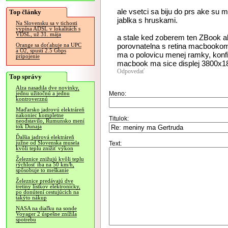
ale vsetci sa biju do prs ake su
Top články
jablka s hruskami.
Na Slovensku sa v tichosti
vypína ADSL v lokalitách s
VDSL, už 31. mája
a stale ked zoberem ten ZBook al
porovnatelna s retina macbookom 
Orange sa doťahuje na UPC
a O2, spustí 2.5 Gbps
ma o polovicu menej ramky, konfi
pripojenie
macbook ma sice displej 3800x180
Odpovedať
Top správy
Alza nasadila dve novinky,
Meno:
jednu užitočnú a jednu
kontroverznú
Maďarsko jadrovú elektráreň
nakoniec kompletne
Titulok:
neodstavilo, Rumunsko mení
tok Dunaja
Ďalšia jadrová elektráreň
južne od Slovenska musela
Text:
kvôli teplu znížiť výkon
Železnice znižujú kvôli teplu
rýchlosť iba na 50 km/h,
spôsobuje to meškanie
Železnice predávajú dve
tretiny lístkov elektronicky,
po donútení cestujúcich na
takýto nákup
NASA na diaľku na sonde
Voyager 2 úspešne znížila
spotrebu