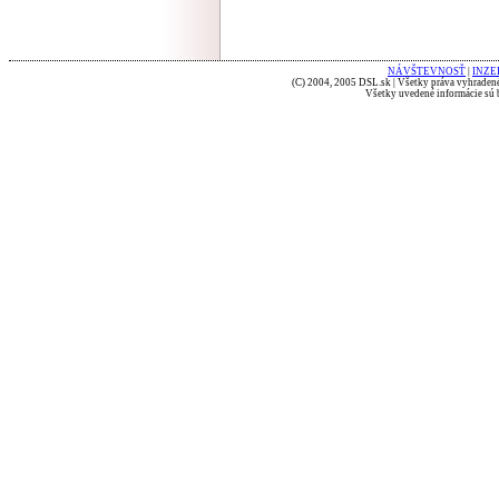
NÁVŠTEVNOSŤ
|
INZE
(C) 2004, 2005 DSL.sk | Všetky práva vyhradené
Všetky uvedené informácie sú b