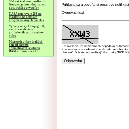
Súd zakázal samojazdiacim
Prihláste sa
a povoľte si emailové notifiká
Google taxíkom dobíjanie v
noci, rušili obyvateľov
Overovací text:
NASA pripravuje ISS na
inštaláciu posledných
nových solárnych panelov
Vydaný nový FFmpeg 9.0,
zlepšil akceleráciu
profesionálnych formátov
videa
Microsoft v čase drahých
pamätí sľubuje
Pre overenie, že komentár sa nepridáva automatizov
optimalizovať spotrebu
Písmená musíte zadávať rovnako ako na obrázku veľk
RAM vo Windows 11
obrázok". V texte sa používajú iba znaky "BC