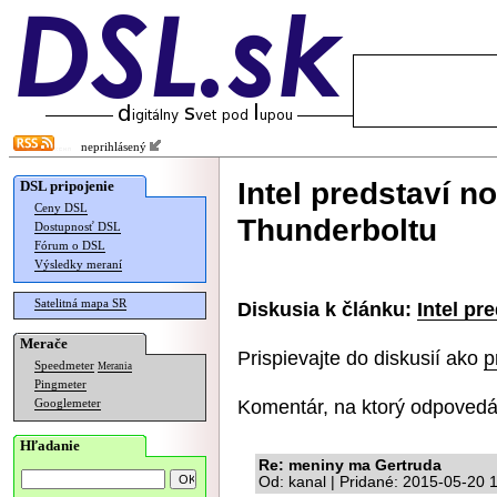
neprihlásený
Intel predstaví n
DSL pripojenie
Ceny DSL
Thunderboltu
Dostupnosť DSL
Fórum o DSL
Výsledky meraní
Satelitná mapa SR
Diskusia k článku:
Intel pr
Merače
Prispievajte do diskusií ako
p
Speedmeter
Merania
Pingmeter
Komentár, na ktorý odpovedá
Googlemeter
Hľadanie
Re: meniny ma Gertruda
Od: kanal | Pridané: 2015-05-20 