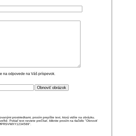
cie na odpovede na Váš príspevok.
anými prostriedkami, prosím prepíšte text, ktorý vidíte na obrázku.
é. Pokiaľ text neviete prečítať, kliknite prosím na tlačidlo "Obnoviť
DJKMPRSVWXY1234589".