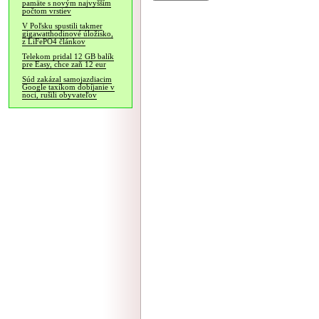
pamäte s novým najvyšším
počtom vrstiev
V Poľsku spustili takmer
gigawatthodinové úložisko,
z LiFePO4 článkov
Telekom pridal 12 GB balík
pre Easy, chce zaň 12 eur
Súd zakázal samojazdiacim
Google taxíkom dobíjanie v
noci, rušili obyvateľov