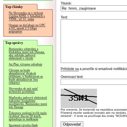
Titulok:
Top články
Na Slovensku sa v tichosti
vypína ADSL v lokalitách s
Text:
VDSL, už 31. mája
Orange sa doťahuje na UPC
a O2, spustí 2.5 Gbps
pripojenie
Top správy
Rumunsko odstrelmi a
blokádou mení tok Dunaja,
aby udržalo jadrovú
elektráreň v chode
Joj Play výrazne zdražuje
Prihláste sa
a povoľte si emailové notifiká
Chrome sa bude
aktualizovať dvakrát
týždenne, v budúcnosti sa
Overovací text:
bude aktualizovať bez
reštartov
Slovensko.sk má opäť
technické problémy
Maďarsko jadrovú elektráreň
nakoniec kompletne
neodstavilo, Rumunsko mení
tok Dunaja
Pre overenie, že komentár sa nepridáva automatizov
Písmená musíte zadávať rovnako ako na obrázku veľk
Železnice znižujú kvôli teplu
obrázok". V texte sa používajú iba znaky "BC
rýchlosť iba na 50 km/h,
spôsobuje to meškanie
Spustená výroba flash