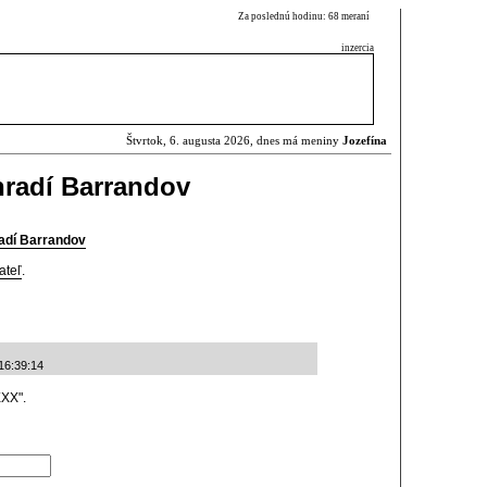
Za poslednú hodinu: 68 meraní
inzercia
Štvrtok, 6. augusta 2026, dnes má meniny
Jozefína
hradí Barrandov
adí Barrandov
ateľ
.
16:39:14
XXX".