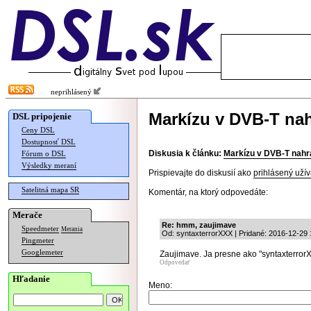
neprihlásený
Markízu v DVB-T na
DSL pripojenie
Ceny DSL
Dostupnosť DSL
Diskusia k článku:
Markízu v DVB-T nahr
Fórum o DSL
Výsledky meraní
Prispievajte do diskusií ako
prihlásený užív
Satelitná mapa SR
Komentár, na ktorý odpovedáte:
Merače
Re: hmm, zaujimave
Speedmeter
Merania
Od: syntaxterrorXXX | Pridané: 2016-12-29 
Pingmeter
Googlemeter
Zaujimave. Ja presne ako "syntaxterror
Odpovedať
Hľadanie
Meno: