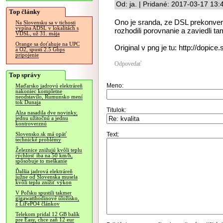
Od: ja. | Pridané: 2017-03-17 13:
Top články
Ono je sranda, ze DSL prekonver
Na Slovensku sa v tichosti
vypína ADSL v lokalitách s
rozhodili porovnanie a zaviedli t
VDSL, už 31. mája
Orange sa doťahuje na UPC
Original v png je tu: http://dopice.s
a O2, spustí 2.5 Gbps
pripojenie
Odpovedať
Top správy
Meno:
Maďarsko jadrovú elektráreň
nakoniec kompletne
neodstavilo, Rumunsko mení
tok Dunaja
Titulok:
Alza nasadila dve novinky,
jednu užitočnú a jednu
kontroverznú
Text:
Slovensko.sk má opäť
technické problémy
Železnice znižujú kvôli teplu
rýchlosť iba na 50 km/h,
spôsobuje to meškanie
Ďalšia jadrová elektráreň
južne od Slovenska musela
kvôli teplu znížiť výkon
V Poľsku spustili takmer
gigawatthodinové úložisko,
z LiFePO4 článkov
Telekom pridal 12 GB balík
pre Easy, chce zaň 12 eur