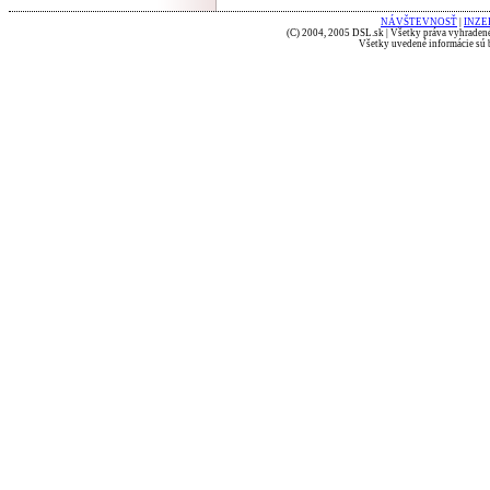
NÁVŠTEVNOSŤ
|
INZE
(C) 2004, 2005 DSL.sk | Všetky práva vyhradené
Všetky uvedené informácie sú b