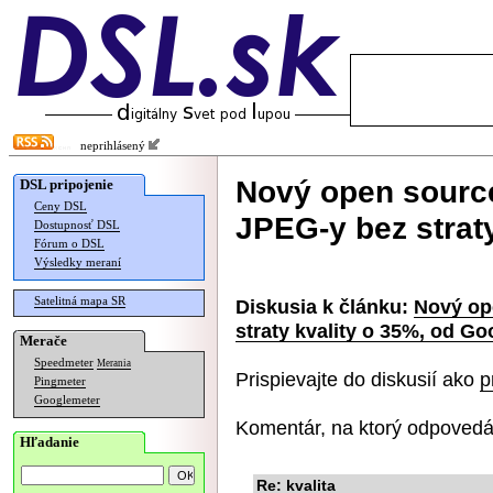
neprihlásený
Nový open sourc
DSL pripojenie
Ceny DSL
JPEG-y bez strat
Dostupnosť DSL
Fórum o DSL
Výsledky meraní
Satelitná mapa SR
Diskusia k článku:
Nový op
straty kvality o 35%, od Go
Merače
Speedmeter
Merania
Prispievajte do diskusií ako
p
Pingmeter
Googlemeter
Komentár, na ktorý odpovedá
Hľadanie
Re: kvalita