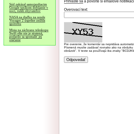
Prihláste sa
a povoľte si emailové notifiká
Súd zakázal samojazdiacim
Google taxíkom dobíjanie v
Overovací text:
noci, rušili obyvateľov
NASA na diaľku na sonde
Voyager 2 úspešne znížila
spotrebu
Misia na záchranu teleskopu
Swift ešte nie je stratená,
podarilo sa spomaliť jej
otáčanie
Pre overenie, že komentár sa nepridáva automatizov
Písmená musíte zadávať rovnako ako na obrázku veľk
obrázok". V texte sa používajú iba znaky "BC