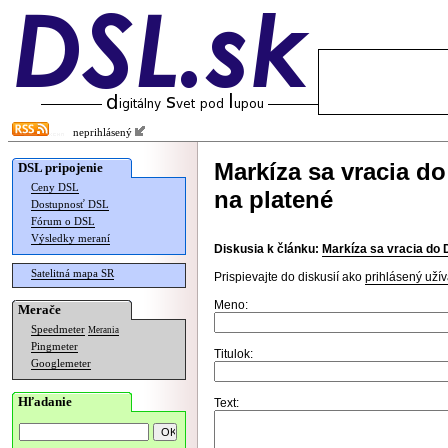
neprihlásený
Markíza sa vracia d
DSL pripojenie
Ceny DSL
na platené
Dostupnosť DSL
Fórum o DSL
Výsledky meraní
Diskusia k článku:
Markíza sa vracia do 
Satelitná mapa SR
Prispievajte do diskusií ako
prihlásený užív
Meno:
Merače
Speedmeter
Merania
Pingmeter
Titulok:
Googlemeter
Hľadanie
Text: