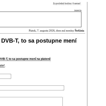
Za poslednú hodinu: 0 meraní
inzercia
Piatok, 7. augusta 2026, dnes má meniny
Štefánia
o DVB-T, to sa postupne mení
DVB-T, to sa postupne mení na platené
ateľ
.