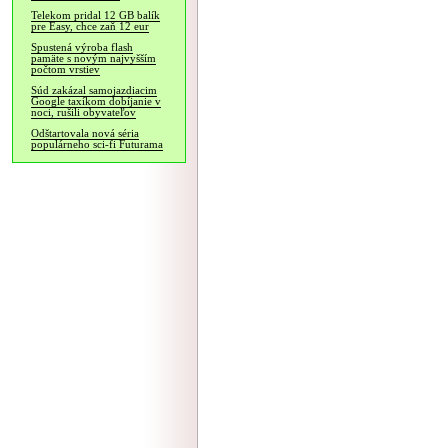
Telekom pridal 12 GB balík
pre Easy, chce zaň 12 eur
Spustená výroba flash
pamäte s novým najvyšším
počtom vrstiev
Súd zakázal samojazdiacim
Google taxíkom dobíjanie v
noci, rušili obyvateľov
Odštartovala nová séria
populárneho sci-fi Futurama