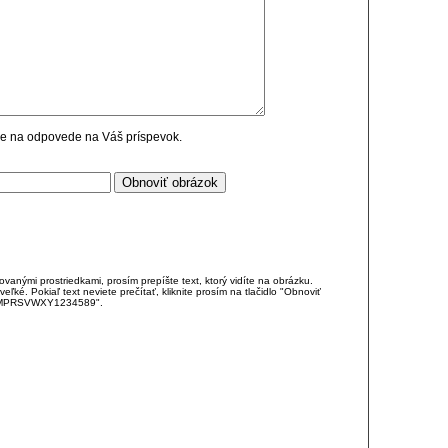
cie na odpovede na Váš príspevok.
anými prostriedkami, prosím prepíšte text, ktorý vidíte na obrázku.
é. Pokiaľ text neviete prečítať, kliknite prosím na tlačidlo "Obnoviť
DJKMPRSVWXY1234589".