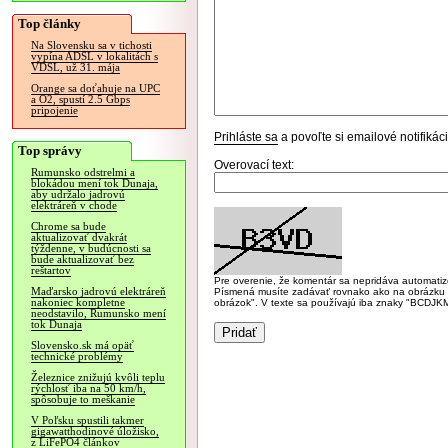
Top články
Na Slovensku sa v tichosti
vypína ADSL v lokalitách s
VDSL, už 31. mája
Orange sa doťahuje na UPC
a O2, spustí 2.5 Gbps
pripojenie
Prihláste sa
a povoľte si emailové notifiká
Top správy
Overovací text:
Rumunsko odstrelmi a
blokádou mení tok Dunaja,
aby udržalo jadrovú
elektráreň v chode
Chrome sa bude
aktualizovať dvakrát
týždenne, v budúcnosti sa
bude aktualizovať bez
reštartov
Pre overenie, že komentár sa nepridáva automatizov
Maďarsko jadrovú elektráreň
Písmená musíte zadávať rovnako ako na obrázku veľk
nakoniec kompletne
obrázok". V texte sa používajú iba znaky "BC
neodstavilo, Rumunsko mení
tok Dunaja
Slovensko.sk má opäť
technické problémy
Železnice znižujú kvôli teplu
rýchlosť iba na 50 km/h,
spôsobuje to meškanie
V Poľsku spustili takmer
gigawatthodinové úložisko,
z LiFePO4 článkov