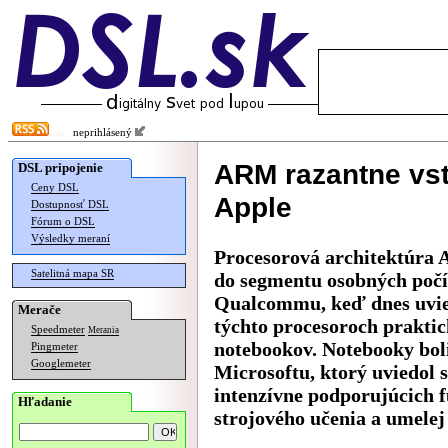
neprihlásený
ARM razantne vst
DSL pripojenie
Ceny DSL
Apple
Dostupnosť DSL
Fórum o DSL
Výsledky meraní
Procesorová architektúra 
Satelitná mapa SR
do segmentu osobných po
Qualcommu, keď dnes uvied
Merače
týchto procesoroch praktic
Speedmeter
Merania
notebookov. Notebooky boli
Pingmeter
Googlemeter
Microsoftu, ktorý uviedol 
intenzívne podporujúcich 
Hľadanie
strojového učenia a umelej 