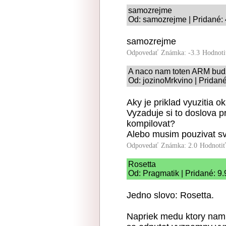
samozrejme
Od: samozrejme | Pridané: 
samozrejme
Odpovedať
Známka: -3.3
Hodnoti
A naco nam toten ARM bud
Od: jozinoMrkvino | Pridan
Aky je priklad vyuzitia 
Vyzaduje si to doslova 
kompilovat?
Alebo musim pouzivat s
Odpovedať
Známka: 2.0
Hodnoti
Rosetta
Od: Pragmatik | Pridané: 9
Jedno slovo: Rosetta.
Napriek medu ktory nam 