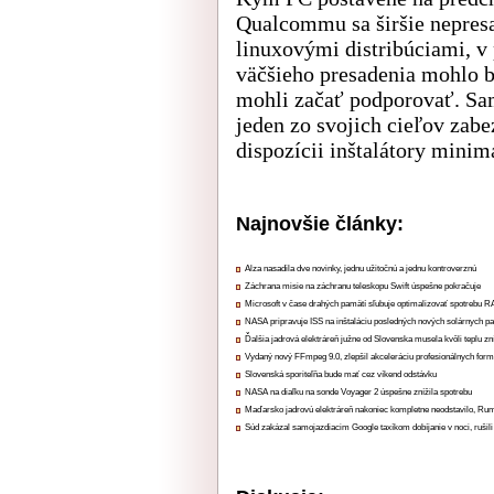
Qualcommu sa širšie nepresa
linuxovými distribúciami, v 
väčšieho presadenia mohlo by
mohli začať podporovať. Sa
jeden zo svojich cieľov zabe
dispozícii inštalátory minim
Najnovšie články:
Alza nasadila dve novinky, jednu užitočnú a jednu kontroverznú
Záchrana misie na záchranu teleskopu Swift úspešne pokračuje
Microsoft v čase drahých pamätí sľubuje optimalizovať spotrebu
NASA pripravuje ISS na inštaláciu posledných nových solárnych p
Ďalšia jadrová elektráreň južne od Slovenska musela kvôli teplu zn
Vydaný nový FFmpeg 9.0, zlepšil akceleráciu profesionálnych form
Slovenská sporiteľňa bude mať cez víkend odstávku
NASA na diaľku na sonde Voyager 2 úspešne znížila spotrebu
Maďarsko jadrovú elektráreň nakoniec kompletne neodstavilo, Ru
Súd zakázal samojazdiacim Google taxíkom dobíjanie v noci, rušili