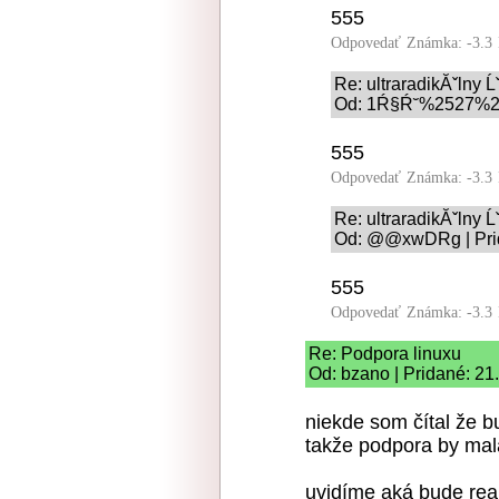
555
Odpovedať
Známka: -3.3
Re: ultraradikĂˇlny 
Od: 1Ŕ§Ŕ˘%2527%252
555
Odpovedať
Známka: -3.3
Re: ultraradikĂˇlny 
Od: @@xwDRg | Prid
555
Odpovedať
Známka: -3.3
Re: Podpora linuxu
Od: bzano | Pridané: 21
niekde som čítal že b
takže podpora by mal
uvidíme aká bude real