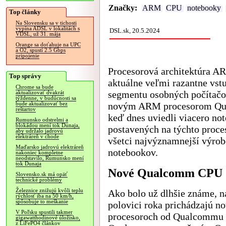
Značky:
ARM
CPU
notebooky
Top články
Na Slovensku sa v tichosti
vypína ADSL v lokalitách s
DSL.sk, 20.5.2024
VDSL, už 31. mája
Orange sa doťahuje na UPC
a O2, spustí 2.5 Gbps
pripojenie
Procesorová architektúra A
Top správy
aktuálne veľmi razantne vst
Chrome sa bude
segmentu osobných počítač
aktualizovať dvakrát
týždenne, v budúcnosti sa
novým ARM procesorom Q
bude aktualizovať bez
reštartov
keď dnes uviedli viacero no
Rumunsko odstrelmi a
blokádou mení tok Dunaja,
postavených na týchto proce
aby udržalo jadrovú
elektráreň v chode
všetci najvýznamnejší výrob
Maďarsko jadrovú elektráreň
notebookov.
nakoniec kompletne
neodstavilo, Rumunsko mení
tok Dunaja
Nové Qualcomm CPU
Slovensko.sk má opäť
technické problémy
Železnice znižujú kvôli teplu
Ako bolo už dlhšie známe, na
rýchlosť iba na 50 km/h,
spôsobuje to meškanie
polovici roka prichádzajú 
V Poľsku spustili takmer
procesoroch od Qualcommu p
gigawatthodinové úložisko,
z LiFePO4 článkov