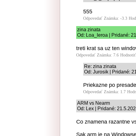
555
Odpovedať
Známka: -3.3
Hod
zina zinata
Od: Loa_leroa | Pridané: 2
treti krat sa uz ten win
Odpovedať
Známka: 7.6
Hodnoti
Re: zina zinata
Od: Jurosik | Pridané: 
Priekazne po presad
Odpovedať
Známka: 1.7
Hodn
ARM vs Nearm
Od: Lex | Pridané: 21.5.20
Co znamena razantne vs
Sak arm je na Windowse