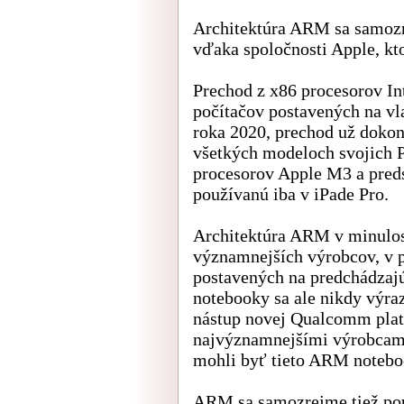
Architektúra ARM sa samozr
vďaka spoločnosti Apple, kt
Prechod z x86 procesorov In
počítačov postavených na v
roka 2020, prechod už dokon
všetkých modeloch svojich P
procesorov Apple M3 a preds
používanú iba v iPade Pro.
Architektúra ARM v minulost
významnejších výrobcov, v 
postavených na predchádzaj
notebooky sa ale nikdy výraz
nástup novej Qualcomm platf
najvýznamnejšími výrobcami
mohli byť tieto ARM notebo
ARM sa samozrejme tiež pou