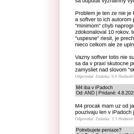
sa odputat vyznamny vyr
Problem je ten ze nie je
a softver to ich autorom
"minimom" chyb naprogra
zdokonaloval 10 rokov, 
"uspesne" riesit, je pre
nieco celkom ale ze upln
Vazny softver totis nie s
sa da v praxi skutocne po
zamysliet nad slovom "s
Odpovedať
Známka: 6.0
Hodnoti
M4 iba v iPadoch
Od: AND | Pridané: 4.8.202
M4 procak mam uz od ja
pouzivaju len v iPadoch 
Odpovedať
Známka: 3.3
Hodnoti
Potrebujete peniaze?