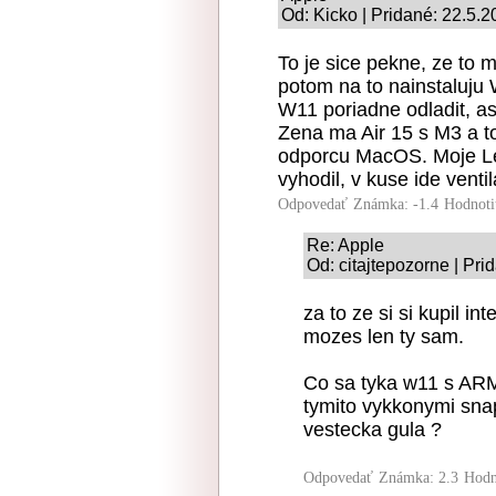
Od: Kicko | Pridané: 22.5.
To je sice pekne, ze to 
potom na to nainstaluju 
W11 poriadne odladit, a
Zena ma Air 15 s M3 a to
odporcu MacOS. Moje Le
vyhodil, v kuse ide ventil
Odpovedať
Známka: -1.4
Hodnoti
Re: Apple
Od: citajtepozorne | Pri
za to ze si si kupil i
mozes len ty sam.
Co sa tyka w11 s ARM
tymito vykkonymi sna
vestecka gula ?
Odpovedať
Známka: 2.3
Hodn