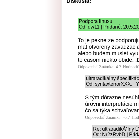
Diskusia:
Podpora linuxu
Od: qw11 | Pridané: 20.5.2
To je pekne ze podporuju
mat otvoreny zavadzac a
alebo budem musiet vyuzi
to casom niekto obide. ;
Odpovedať
Známka: 4.7
Hodnoti
ultraradikálny špecifiká
Od: syntaxterrorXXX, . Y
S tým dôrazne nesúhla
úrovni interpretácie
čo sa týka schvaľovan
Odpovedať
Známka: -6.7
Hod
Re: ultraradikĂˇlny 
Od: Nr2zRvbD | Prid