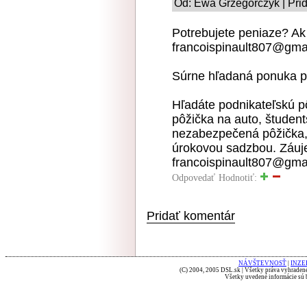
Od: Ewa Grzegorczyk | Pri
Potrebujete peniaze? Ak
francoispinault807@gma
Súrne hľadaná ponuka p
Hľadáte podnikateľskú p
pôžička na auto, študent
nezabezpečená pôžička, 
úrokovou sadzbou. Záuje
francoispinault807@gma
Odpovedať
Hodnotiť:
Pridať komentár
NÁVŠTEVNOSŤ
|
INZE
(C) 2004, 2005 DSL.sk | Všetky práva vyhradené
Všetky uvedené informácie sú b