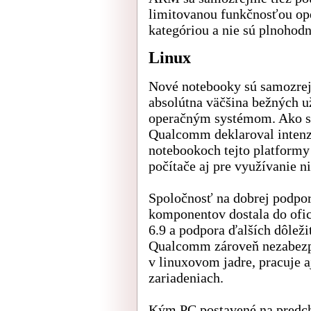
limitovanou funkčnosťou op
kategóriou a nie sú plnoho
Linux
Nové notebooky sú samozre
absolútna väčšina bežných u
operačným systémom. Ako s
Qualcomm deklaroval intenz
notebookoch tejto platformy
počítače aj pre využívanie ni
Spoločnosť na dobrej podpor
komponentov dostala do ofic
6.9 a podpora ďalších dôleži
Qualcomm zároveň nezabezpe
v linuxovom jadre, pracuje a
zariadeniach.
Kým PC postavené na predc