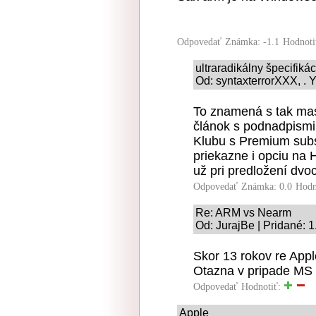
Odpovedať
Známka: -1.1
Hodnoti
ultraradikálny špecifiká
Od: syntaxterrorXXX, . Y
To znamená s tak ma
článok s podnadpismi
Klubu s Premium subs
priekazne i opciu na
už pri predložení dv
Odpovedať
Známka: 0.0
Hodn
Re: ARM vs Nearm
Od: JurajBe | Pridané: 
Skor 13 rokov re App
Otazna v pripade MS b
Odpovedať
Hodnotiť:
Apple