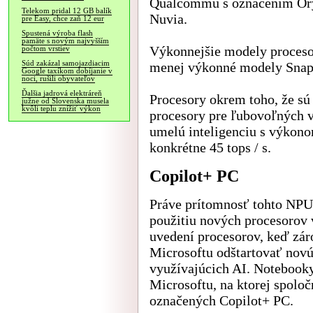
Qualcommu s označením Ory
Telekom pridal 12 GB balík
Nuvia.
pre Easy, chce zaň 12 eur
Spustená výroba flash
pamäte s novým najvyšším
Výkonnejšie modely proceso
počtom vrstiev
Súd zakázal samojazdiacim
menej výkonné modely Snap
Google taxíkom dobíjanie v
noci, rušili obyvateľov
Ďalšia jadrová elektráreň
Procesory okrem toho, že sú
južne od Slovenska musela
kvôli teplu znížiť výkon
procesory pre ľubovoľných 
umelú inteligenciu s výkono
konkrétne 45 tops / s.
Copilot+ PC
Práve prítomnosť tohto NPU 
použitiu nových procesorov
uvedení procesorov, keď zár
Microsoftu odštartovať novú
využívajúcich AI. Notebooky
Microsoftu, na ktorej spoloč
označených Copilot+ PC.