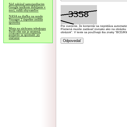
Súd zakázal samojazdiacim
Google taxíkom dobíjanie v
noci, rušili obyvateľov
NASA na diaľku na sonde
Voyager 2 úspešne znížila
spotrebu
Pre overenie, že komentár sa nepridáva automatizov
Misia na záchranu teleskopu
Písmená musíte zadávať rovnako ako na obrázku veľk
Swift ešte nie je stratená,
obrázok". V texte sa používajú iba znaky "BC
podarilo sa spomaliť jej
otáčanie