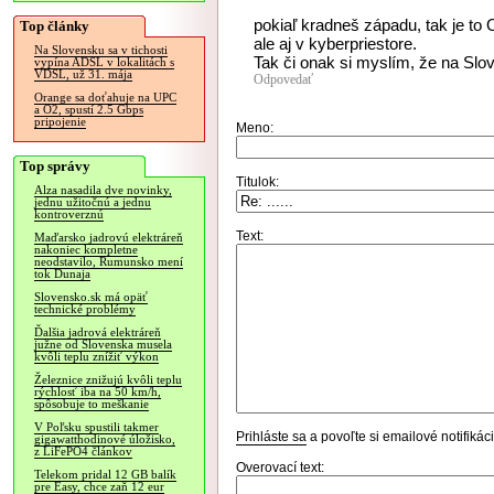
pokiaľ kradneš západu, tak je to
Top články
ale aj v kyberpriestore.
Na Slovensku sa v tichosti
Tak či onak si myslím, že na Slov
vypína ADSL v lokalitách s
VDSL, už 31. mája
Odpovedať
Orange sa doťahuje na UPC
a O2, spustí 2.5 Gbps
pripojenie
Meno:
Top správy
Titulok:
Alza nasadila dve novinky,
jednu užitočnú a jednu
kontroverznú
Text:
Maďarsko jadrovú elektráreň
nakoniec kompletne
neodstavilo, Rumunsko mení
tok Dunaja
Slovensko.sk má opäť
technické problémy
Ďalšia jadrová elektráreň
južne od Slovenska musela
kvôli teplu znížiť výkon
Železnice znižujú kvôli teplu
rýchlosť iba na 50 km/h,
spôsobuje to meškanie
V Poľsku spustili takmer
Prihláste sa
a povoľte si emailové notifiká
gigawatthodinové úložisko,
z LiFePO4 článkov
Overovací text:
Telekom pridal 12 GB balík
pre Easy, chce zaň 12 eur