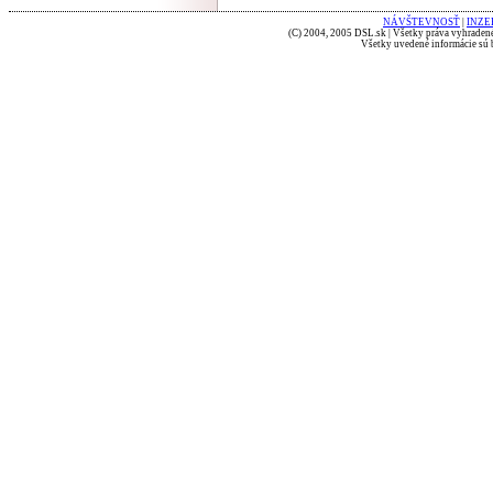
NÁVŠTEVNOSŤ
|
INZE
(C) 2004, 2005 DSL.sk | Všetky práva vyhradené
Všetky uvedené informácie sú b