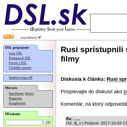
neprihlásený
Rusi sprístupnili 
DSL pripojenie
Ceny DSL
filmy
Dostupnosť DSL
Fórum o DSL
Výsledky meraní
Satelitná mapa SR
Diskusia k článku:
Rusi spr
Merače
Prispievajte do diskusií ako
p
Speedmeter
Merania
Pingmeter
Komentár, na ktorý odpovedá
Googlemeter
Hľadanie
Re: ......
Od: dj_v | Pridané: 2017-10-03 1