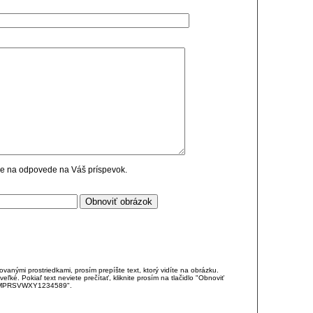
cie na odpovede na Váš príspevok.
anými prostriedkami, prosím prepíšte text, ktorý vidíte na obrázku.
é. Pokiaľ text neviete prečítať, kliknite prosím na tlačidlo "Obnoviť
DJKMPRSVWXY1234589".