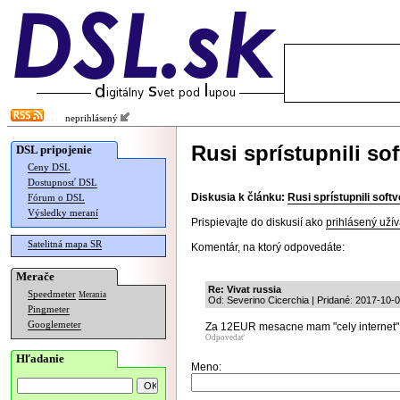
neprihlásený
Rusi sprístupnili sof
DSL pripojenie
Ceny DSL
Dostupnosť DSL
Diskusia k článku:
Rusi sprístupnili softv
Fórum o DSL
Výsledky meraní
Prispievajte do diskusií ako
prihlásený užív
Satelitná mapa SR
Komentár, na ktorý odpovedáte:
Merače
Re: Vivat russia
Speedmeter
Merania
Od: Severino Cicerchia | Pridané: 2017-10-
Pingmeter
Googlemeter
Za 12EUR mesacne mam "cely internet" , 
Odpovedať
Hľadanie
Meno: