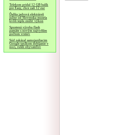
Telekom pridal 12 GB balík
pre Easy, chce zaň 12 eur
Ďalšia jadrová elektráreň
južne od Slovenska musela
kvôli teplu znížiť výkon
Spustená výroba flash
pamäte s novým najvyšším
počtom vrstiev
Súd zakázal samojazdiacim
Google taxíkom dobíjanie v
noci, rušili obyvateľov