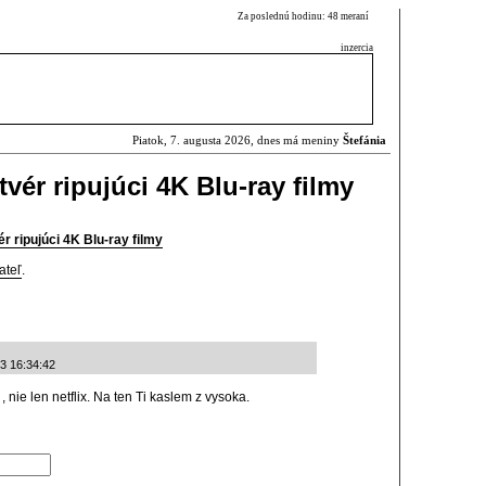
Za poslednú hodinu: 48 meraní
inzercia
Piatok, 7. augusta 2026, dnes má meniny
Štefánia
tvér ripujúci 4K Blu-ray filmy
ér ripujúci 4K Blu-ray filmy
ateľ
.
03 16:34:42
nie len netflix. Na ten Ti kaslem z vysoka.