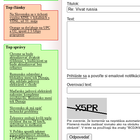
Titulok:
Top články
Na Slovensku sa v tichosti
vypína ADSL v lokalitách s
Text:
VDSL, už 31. mája
Orange sa doťahuje na UPC
a O2, spustí 2.5 Gbps
pripojenie
Top správy
Chrome sa bude
aktualizovať dvakrát
týždenne, v budúcnosti sa
bude aktualizovať bez
reštartov
Rumunsko odstrelmi a
Prihláste sa
a povoľte si emailové notifiká
blokádou mení tok Dunaja,
aby udržalo jadrovú
Overovací text:
elektráreň v chode
Maďarsko jadrovú elektráreň
nakoniec kompletne
neodstavilo, Rumunsko mení
tok Dunaja
Slovensko.sk má opäť
technické problémy
Železnice znižujú kvôli teplu
Pre overenie, že komentár sa nepridáva automatizov
rýchlosť iba na 50 km/h,
Písmená musíte zadávať rovnako ako na obrázku veľk
spôsobuje to meškanie
obrázok". V texte sa používajú iba znaky "BC
V Poľsku spustili takmer
gigawatthodinové úložisko,
z LiFePO4 článkov