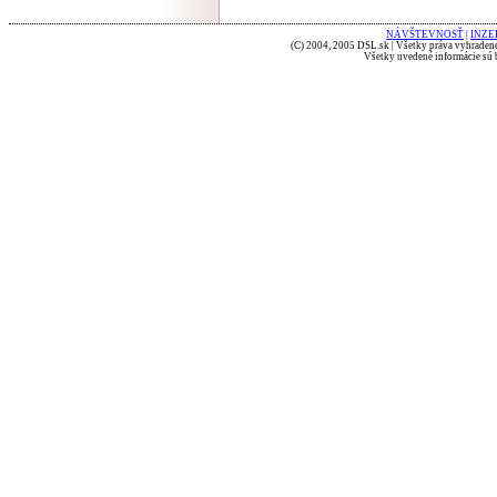
NÁVŠTEVNOSŤ
|
INZE
(C) 2004, 2005 DSL.sk | Všetky práva vyhradené
Všetky uvedené informácie sú b