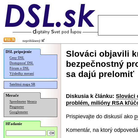
neprihlásený
Slováci objavili k
DSL pripojenie
Ceny DSL
bezpečnostný pr
Dostupnosť DSL
Fórum o DSL
sa dajú prelomiť
Výsledky meraní
Satelitná mapa SR
Diskusia k článku:
Slováci 
Merače
problém, milióny RSA kľúčo
Speedmeter
Merania
Pingmeter
Googlemeter
Prispievajte do diskusií ako
p
Hľadanie
Komentár, na ktorý odpovedá