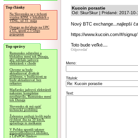
Top články
Kucoin porastie
Od: SkurSkur | Pridané: 2017-10-
Na Slovensku sa v tichosti
vypína ADSL v lokalitách s
VDSL, už 31. mája
Nový BTC exchange...najlepší ča
Orange sa doťahuje na UPC
a O2, spustí 2.5 Gbps
https://www.kucoin.com/#/signu
pripojenie
Toto bude veľké....
Top správy
Odpovedať
Rumunsko odstrelmi a
blokádou mení tok Dunaja,
aby udržalo jadrovú
Meno:
elektráreň v chode
Chrome sa bude
aktualizovať dvakrát
týždenne, v budúcnosti sa
Titulok:
bude aktualizovať bez
reštartov
Maďarsko jadrovú elektráreň
Text:
nakoniec kompletne
neodstavilo, Rumunsko mení
tok Dunaja
Slovensko.sk má opäť
technické problémy
Železnice znižujú kvôli teplu
rýchlosť iba na 50 km/h,
spôsobuje to meškanie
V Poľsku spustili takmer
gigawatthodinové úložisko,
z LiFePO4 článkov