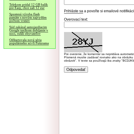
Telekom pridal 12 GB balík
pre Easy, chce zaň 12 eur
Prihláste sa
a povoľte si emailové notifiká
Spustená výroba flash
pamäte s novým najvyšším
Overovací text:
počtom vrstiev
Súd zakázal samojazdiacim
Google taxíkom dobíjanie v
noci, rušili obyvateľov
Odštartovala nová séria
populárneho sci-fi Futurama
Pre overenie, že komentár sa nepridáva automatizov
Písmená musíte zadávať rovnako ako na obrázku veľk
obrázok". V texte sa používajú iba znaky "BC