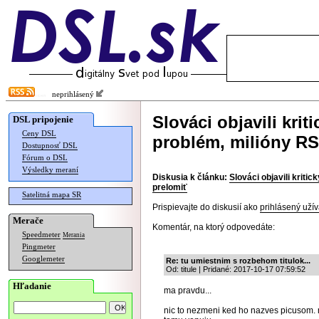
neprihlásený
Slováci objavili kri
DSL pripojenie
Ceny DSL
problém, milióny RS
Dostupnosť DSL
Fórum o DSL
Výsledky meraní
Diskusia k článku:
Slováci objavili krit
prelomiť
Satelitná mapa SR
Prispievajte do diskusií ako
prihlásený užív
Merače
Komentár, na ktorý odpovedáte:
Speedmeter
Merania
Pingmeter
Googlemeter
Re: tu umiestnim s rozbehom titulok...
Od: titule | Pridané: 2017-10-17 07:59:52
Hľadanie
ma pravdu...
nic to nezmeni ked ho nazves picusom. m