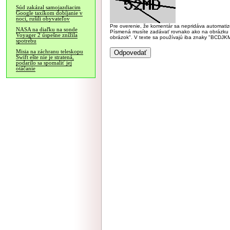
Súd zakázal samojazdiacim
Google taxíkom dobíjanie v
noci, rušili obyvateľov
Pre overenie, že komentár sa nepridáva automatizov
NASA na diaľku na sonde
Písmená musíte zadávať rovnako ako na obrázku veľk
Voyager 2 úspešne znížila
obrázok". V texte sa používajú iba znaky "BC
spotrebu
Misia na záchranu teleskopu
Swift ešte nie je stratená,
podarilo sa spomaliť jej
otáčanie