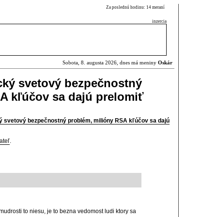
Za poslednú hodinu: 14 meraní
inzercia
Sobota, 8. augusta 2026, dnes má meniny
Oskár
tický svetový bezpečnostný
A kľúčov sa dajú prelomiť
ický svetový bezpečnostný problém, milióny RSA kľúčov sa dajú
ateľ
.
udrosti to niesu, je to bezna vedomost ludi ktory sa