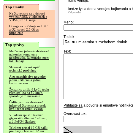
tomu venuju.
Top články
kedze ty sa doma venujes hajlovaniu a b
Odpovedať
Na Slovensku sa v tichosti
vypína ADSL v lokalitách s
VDSL, už 31. mája
Meno:
Orange sa doťahuje na UPC
a O2, spustí 2.5 Gbps
pripojenie
Titulok:
Top správy
Text:
Maďarsko jadrovú elektráreň
nakoniec kompletne
neodstavilo, Rumunsko mení
tok Dunaja
Slovensko.sk má opäť
technické problémy
Alza nasadila dve novinky,
jednu užitočnú a jednu
kontroverznú
Železnice znižujú kvôli teplu
rýchlosť iba na 50 km/h,
spôsobuje to meškanie
Ďalšia jadrová elektráreň
Prihláste sa
a povoľte si emailové notifiká
južne od Slovenska musela
kvôli teplu znížiť výkon
Overovací text:
V Poľsku spustili takmer
gigawatthodinové úložisko,
z LiFePO4 článkov
Telekom pridal 12 GB balík
pre Easy, chce zaň 12 eur