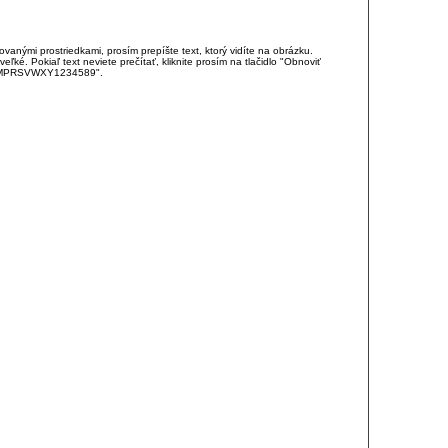
anými prostriedkami, prosím prepíšte text, ktorý vidíte na obrázku.
é. Pokiaľ text neviete prečítať, kliknite prosím na tlačidlo "Obnoviť
DJKMPRSVWXY1234589".