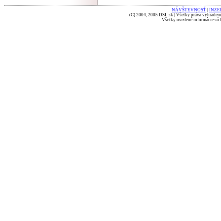
NÁVŠTEVNOSŤ
|
INZE
(C) 2004, 2005 DSL.sk | Všetky práva vyhradené
Všetky uvedené informácie sú b