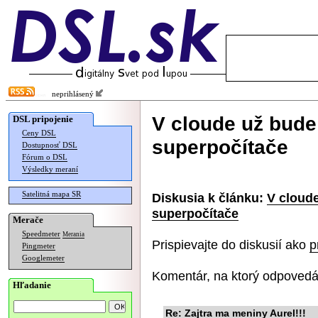
neprihlásený
V cloude už bude
DSL pripojenie
Ceny DSL
superpočítače
Dostupnosť DSL
Fórum o DSL
Výsledky meraní
Satelitná mapa SR
Diskusia k článku:
V cloud
superpočítače
Merače
Speedmeter
Merania
Prispievajte do diskusií ako
p
Pingmeter
Googlemeter
Komentár, na ktorý odpovedá
Hľadanie
Re: Zajtra ma meniny Aurel!!!