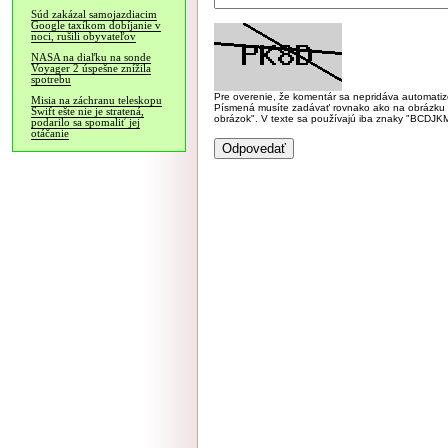
Súd zakázal samojazdiacim
Google taxíkom dobíjanie v
noci, rušili obyvateľov
NASA na diaľku na sonde
Voyager 2 úspešne znížila
spotrebu
Pre overenie, že komentár sa nepridáva automatizov
Misia na záchranu teleskopu
Písmená musíte zadávať rovnako ako na obrázku veľk
Swift ešte nie je stratená,
obrázok". V texte sa používajú iba znaky "BC
podarilo sa spomaliť jej
otáčanie