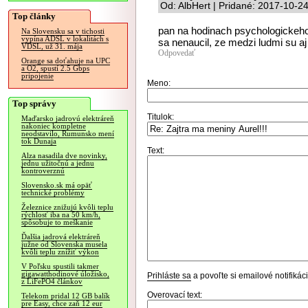
Od: AlbHert | Pridané: 2017-10-2
Top články
pan na hodinach psychologickeho
Na Slovensku sa v tichosti
vypína ADSL v lokalitách s
sa nenaucil, ze medzi ludmi su aj
VDSL, už 31. mája
Odpovedať
Orange sa doťahuje na UPC
a O2, spustí 2.5 Gbps
pripojenie
Meno:
Top správy
Titulok:
Maďarsko jadrovú elektráreň
nakoniec kompletne
neodstavilo, Rumunsko mení
tok Dunaja
Text:
Alza nasadila dve novinky,
jednu užitočnú a jednu
kontroverznú
Slovensko.sk má opäť
technické problémy
Železnice znižujú kvôli teplu
rýchlosť iba na 50 km/h,
spôsobuje to meškanie
Ďalšia jadrová elektráreň
južne od Slovenska musela
kvôli teplu znížiť výkon
V Poľsku spustili takmer
gigawatthodinové úložisko,
Prihláste sa
a povoľte si emailové notifiká
z LiFePO4 článkov
Overovací text:
Telekom pridal 12 GB balík
pre Easy, chce zaň 12 eur