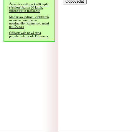
Železnice znižujú kvôli teplu
rýchlosť iba na 50 km/h,
spôsobuje to meškanie
Maďarsko jadrovú elektráreň
nakoniec kompletne
neodstavilo, Rumunsko mení
tok Dunaja
Odštartovala nová séria
populárneho sci-fi Futurama