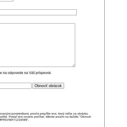
cie na odpovede na Váš príspevok.
anými prostriedkami, prosím prepíšte text, ktorý vidíte na obrázku.
é. Pokiaľ text neviete prečítať, kliknite prosím na tlačidlo "Obnoviť
DJKMPRSVWXY1234589".