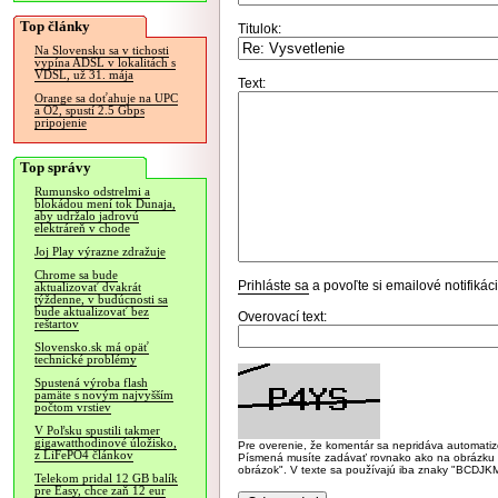
Top články
Titulok:
Na Slovensku sa v tichosti
vypína ADSL v lokalitách s
VDSL, už 31. mája
Text:
Orange sa doťahuje na UPC
a O2, spustí 2.5 Gbps
pripojenie
Top správy
Rumunsko odstrelmi a
blokádou mení tok Dunaja,
aby udržalo jadrovú
elektráreň v chode
Joj Play výrazne zdražuje
Chrome sa bude
Prihláste sa
a povoľte si emailové notifiká
aktualizovať dvakrát
týždenne, v budúcnosti sa
bude aktualizovať bez
Overovací text:
reštartov
Slovensko.sk má opäť
technické problémy
Spustená výroba flash
pamäte s novým najvyšším
počtom vrstiev
V Poľsku spustili takmer
gigawatthodinové úložisko,
Pre overenie, že komentár sa nepridáva automatizov
z LiFePO4 článkov
Písmená musíte zadávať rovnako ako na obrázku veľk
obrázok". V texte sa používajú iba znaky "BC
Telekom pridal 12 GB balík
pre Easy, chce zaň 12 eur