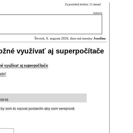
Za poslednú hodinu: 51 meraní
inzercia
Štvrtok, 6. augusta 2026, dnes má meniny
Jozefína
žné využívať aj superpočítače
é využívať aj superpočítače
ateľ
.
:09:56
m by som to nazval poslaním aby som verejnosti