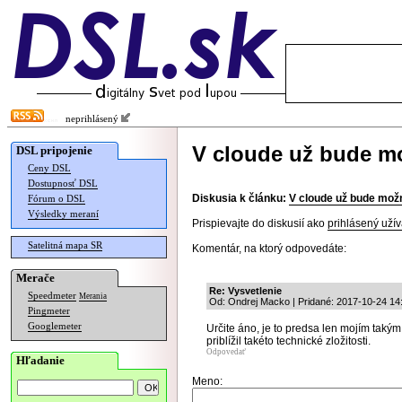
neprihlásený
V cloude už bude mo
DSL pripojenie
Ceny DSL
Dostupnosť DSL
Diskusia k článku:
V cloude už bude možn
Fórum o DSL
Výsledky meraní
Prispievajte do diskusií ako
prihlásený užív
Satelitná mapa SR
Komentár, na ktorý odpovedáte:
Merače
Re: Vysvetlenie
Speedmeter
Merania
Od: Ondrej Macko | Pridané: 2017-10-24 14
Pingmeter
Googlemeter
Určite áno, je to predsa len mojím taký
priblížil takéto technické zložitosti.
Odpovedať
Hľadanie
Meno: