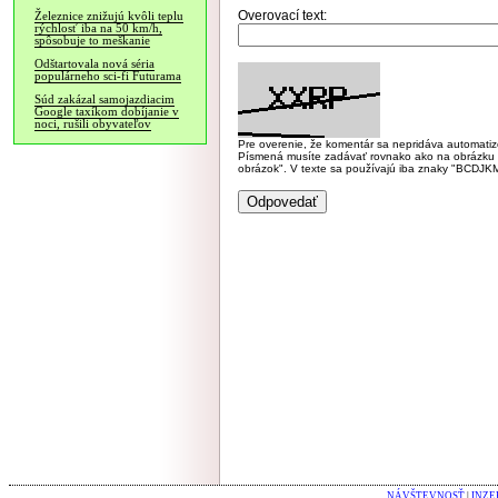
Overovací text:
Železnice znižujú kvôli teplu
rýchlosť iba na 50 km/h,
spôsobuje to meškanie
Odštartovala nová séria
populárneho sci-fi Futurama
Súd zakázal samojazdiacim
Google taxíkom dobíjanie v
noci, rušili obyvateľov
Pre overenie, že komentár sa nepridáva automatizov
Písmená musíte zadávať rovnako ako na obrázku veľk
obrázok". V texte sa používajú iba znaky "BC
NÁVŠTEVNOSŤ
|
INZE