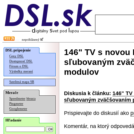
neprihlásený
146" TV s novou 
DSL pripojenie
Ceny DSL
sľubovaným zväč
Dostupnosť DSL
Fórum o DSL
modulov
Výsledky meraní
Satelitná mapa SR
Diskusia k článku:
146" TV
Merače
sľubovaným zväčšovaním 
Speedmeter
Merania
Pingmeter
Googlemeter
Prispievajte do diskusií ako
p
Hľadanie
Komentár, na ktorý odpovedá