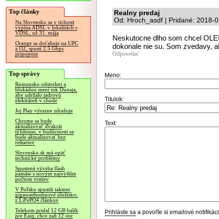
Top články
Realny predaj
Od: Hroch_asdf | Pridané: 2018-
Na Slovensku sa v tichosti
vypína ADSL v lokalitách s
VDSL, už 31. mája
Neskutocne dlho som chcel OLED 
Orange sa doťahuje na UPC
dokonale nie su. Som zvedavy, ak
a O2, spustí 2.5 Gbps
Odpovedať
pripojenie
Top správy
Meno:
Rumunsko odstrelmi a
blokádou mení tok Dunaja,
aby udržalo jadrovú
Titulok:
elektráreň v chode
Joj Play výrazne zdražuje
Chrome sa bude
Text:
aktualizovať dvakrát
týždenne, v budúcnosti sa
bude aktualizovať bez
reštartov
Slovensko.sk má opäť
technické problémy
Spustená výroba flash
pamäte s novým najvyšším
počtom vrstiev
V Poľsku spustili takmer
gigawatthodinové úložisko,
z LiFePO4 článkov
Telekom pridal 12 GB balík
Prihláste sa
a povoľte si emailové notifiká
pre Easy, chce zaň 12 eur