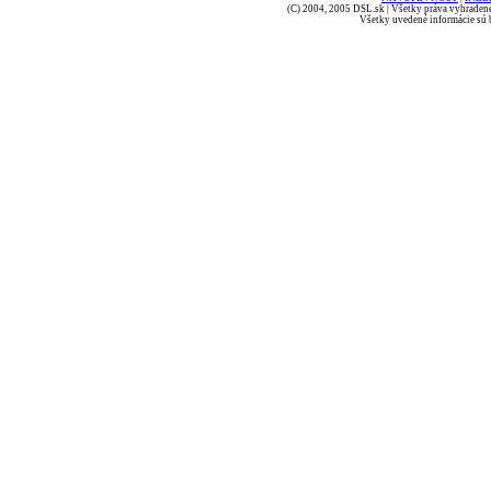
(C) 2004, 2005 DSL.sk | Všetky práva vyhradené
Všetky uvedené informácie sú b