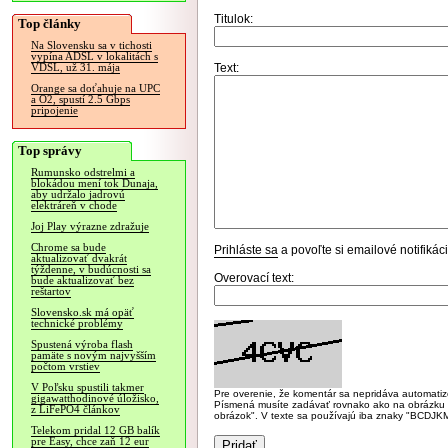
Titulok:
Top články
Na Slovensku sa v tichosti
vypína ADSL v lokalitách s
Text:
VDSL, už 31. mája
Orange sa doťahuje na UPC
a O2, spustí 2.5 Gbps
pripojenie
Top správy
Rumunsko odstrelmi a
blokádou mení tok Dunaja,
aby udržalo jadrovú
elektráreň v chode
Joj Play výrazne zdražuje
Chrome sa bude
Prihláste sa
a povoľte si emailové notifiká
aktualizovať dvakrát
týždenne, v budúcnosti sa
Overovací text:
bude aktualizovať bez
reštartov
Slovensko.sk má opäť
technické problémy
Spustená výroba flash
pamäte s novým najvyšším
počtom vrstiev
V Poľsku spustili takmer
Pre overenie, že komentár sa nepridáva automatizov
gigawatthodinové úložisko,
Písmená musíte zadávať rovnako ako na obrázku veľk
z LiFePO4 článkov
obrázok". V texte sa používajú iba znaky "BC
Telekom pridal 12 GB balík
pre Easy, chce zaň 12 eur