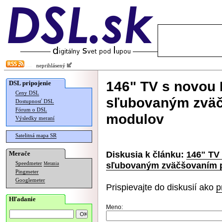
neprihlásený
146" TV s novou 
DSL pripojenie
Ceny DSL
sľubovaným zväč
Dostupnosť DSL
Fórum o DSL
modulov
Výsledky meraní
Satelitná mapa SR
Diskusia k článku:
146" TV
Merače
sľubovaným zväčšovaním 
Speedmeter
Merania
Pingmeter
Googlemeter
Prispievajte do diskusií ako
p
Hľadanie
Meno: