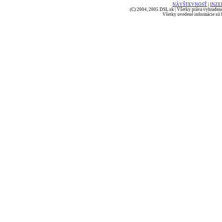
NÁVŠTEVNOSŤ
|
INZE
(C) 2004, 2005 DSL.sk | Všetky práva vyhradené
Všetky uvedené informácie sú b