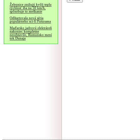
Železnice znižujú kvôli teplu
rýchlosť iba na 50 km/h,
spôsobuje to meškanie
Odštartovala nová séria
populárneho sci-fi Futurama
Maďarsko jadrovú elektráreň
nakoniec kompletne
neodstavilo, Rumunsko mení
tok Dunaja