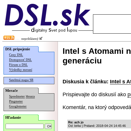
neprihlásený
Intel s Atomami n
DSL pripojenie
Ceny DSL
generáciu
Dostupnosť DSL
Fórum o DSL
Výsledky meraní
Satelitná mapa SR
Diskusia k článku:
Intel s 
Merače
Prispievajte do diskusií ako
p
Speedmeter
Merania
Pingmeter
Komentár, na ktorý odpovedá
Googlemeter
Hľadanie
Re: ach jo
Od: bt4w | Pridané: 2018-04-24 14:45:46