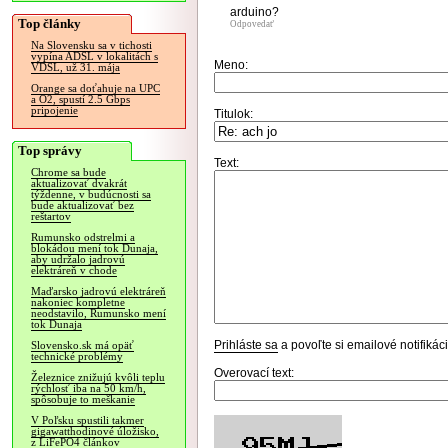
arduino?
Top články
Odpovedať
Na Slovensku sa v tichosti
vypína ADSL v lokalitách s
Meno:
VDSL, už 31. mája
Orange sa doťahuje na UPC
a O2, spustí 2.5 Gbps
pripojenie
Titulok:
Top správy
Text:
Chrome sa bude
aktualizovať dvakrát
týždenne, v budúcnosti sa
bude aktualizovať bez
reštartov
Rumunsko odstrelmi a
blokádou mení tok Dunaja,
aby udržalo jadrovú
elektráreň v chode
Maďarsko jadrovú elektráreň
nakoniec kompletne
neodstavilo, Rumunsko mení
tok Dunaja
Prihláste sa
a povoľte si emailové notifiká
Slovensko.sk má opäť
technické problémy
Overovací text:
Železnice znižujú kvôli teplu
rýchlosť iba na 50 km/h,
spôsobuje to meškanie
V Poľsku spustili takmer
gigawatthodinové úložisko,
z LiFePO4 článkov