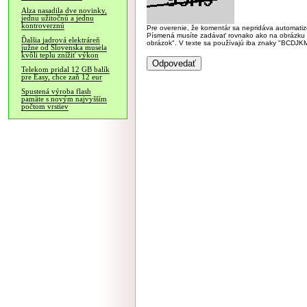
Alza nasadila dve novinky,
jednu užitočnú a jednu
kontroverznú
Pre overenie, že komentár sa nepridáva automatizov
Písmená musíte zadávať rovnako ako na obrázku veľk
Ďalšia jadrová elektráreň
obrázok". V texte sa používajú iba znaky "BC
južne od Slovenska musela
kvôli teplu znížiť výkon
Telekom pridal 12 GB balík
pre Easy, chce zaň 12 eur
Spustená výroba flash
pamäte s novým najvyšším
počtom vrstiev