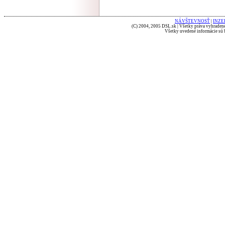
NÁVŠTEVNOSŤ
|
INZE
(C) 2004, 2005 DSL.sk | Všetky práva vyhradené
Všetky uvedené informácie sú b