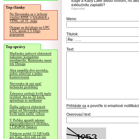
Edge a Kaby Lake alebo novsim, no ako by
exkluzivitu zaplatili?
Top články
Odpovedať
Na Slovensku sa v tichosti
vypína ADSL v lokalitách s
Meno:
VDSL, už 31. mája
Orange sa doťahuje na UPC
a O2, spustí 2.5 Gbps
Titulok:
pripojenie
Top správy
Text:
Maďarsko jadrovú elektráreň
nakoniec kompletne
neodstavilo, Rumunsko mení
tok Dunaja
Alza nasadila dve novinky,
jednu užitočnú a jednu
kontroverznú
Slovensko.sk má opäť
technické problémy
Železnice znižujú kvôli teplu
rýchlosť iba na 50 km/h,
spôsobuje to meškanie
Prihláste sa
a povoľte si emailové notifiká
Ďalšia jadrová elektráreň
južne od Slovenska musela
kvôli teplu znížiť výkon
Overovací text:
V Poľsku spustili takmer
gigawatthodinové úložisko,
z LiFePO4 článkov
Telekom pridal 12 GB balík
pre Easy, chce zaň 12 eur