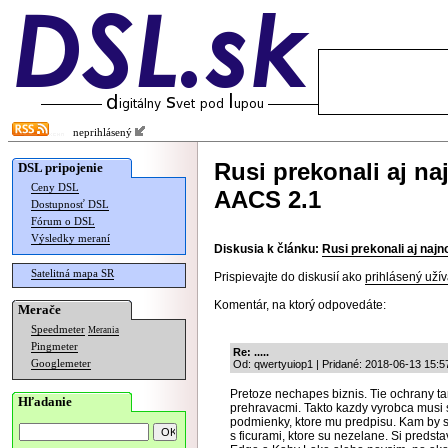
neprihlásený
Rusi prekonali aj na
DSL pripojenie
Ceny DSL
AACS 2.1
Dostupnosť DSL
Fórum o DSL
Výsledky meraní
Diskusia k článku:
Rusi prekonali aj naj
Satelitná mapa SR
Prispievajte do diskusií ako
prihlásený užív
Komentár, na ktorý odpovedáte:
Merače
Speedmeter
Merania
Pingmeter
Re: .....
Googlemeter
Od: qwertyuiop1 | Pridané: 2018-06-13 15:5
Pretoze nechapes biznis. Tie ochrany tam 
Hľadanie
prehravacmi. Takto kazdy vyrobca musi s
podmienky, ktore mu predpisu. Kam by s
s ficurami, ktore su nezelane. Si predstav