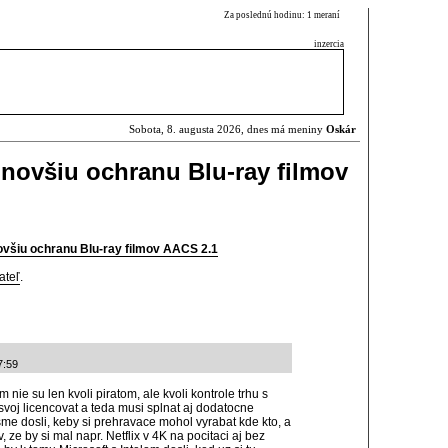
Za poslednú hodinu: 1 meraní
inzercia
Sobota, 8. augusta 2026, dnes má meniny
Oskár
jnovšiu ochranu Blu-ray filmov
novšiu ochranu Blu-ray filmov AACS 2.1
ateľ
.
7:59
nie su len kvoli piratom, ale kvoli kontrole trhu s
voj licencovat a teda musi splnat aj dodatocne
me dosli, keby si prehravace mohol vyrabat kde kto, a
, ze by si mal napr. Netflix v 4K na pocitaci aj bez