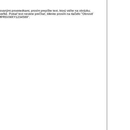
anými prostriedkami, prosím prepíšte text, ktorý vidíte na obrázku.
é. Pokiaľ text neviete prečítať, kliknite prosím na tlačidlo "Obnoviť
DJKMPRSVWXY1234589".