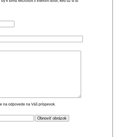
 k tomu Microsoft s Intelom dosli, ked uz si tu
cie na odpovede na Váš príspevok.