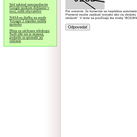
Súd zakázal samojazdiacim
Google taxíkom dobíjanie v
noci, rušili obyvateľov
Pre overenie, že komentár sa nepridáva automatizov
Písmená musíte zadávať rovnako ako na obrázku veľk
NASA na diaľku na sonde
obrázok". V texte sa používajú iba znaky "BC
Voyager 2 úspešne znížila
spotrebu
Misia na záchranu teleskopu
Swift ešte nie je stratená,
podarilo sa spomaliť jej
otáčanie