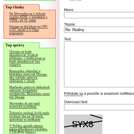
Odpovedať
Top články
Meno:
Na Slovensku sa v tichosti
vypína ADSL v lokalitách s
VDSL, už 31. mája
Titulok:
Orange sa doťahuje na UPC
a O2, spustí 2.5 Gbps
pripojenie
Text:
Top správy
Chrome sa bude
aktualizovať dvakrát
týždenne, v budúcnosti sa
bude aktualizovať bez
reštartov
Rumunsko odstrelmi a
blokádou mení tok Dunaja,
aby udržalo jadrovú
elektráreň v chode
Maďarsko jadrovú elektráreň
nakoniec kompletne
Prihláste sa
a povoľte si emailové notifiká
neodstavilo, Rumunsko mení
tok Dunaja
Overovací text:
Slovensko.sk má opäť
technické problémy
Železnice znižujú kvôli teplu
rýchlosť iba na 50 km/h,
spôsobuje to meškanie
V Poľsku spustili takmer
gigawatthodinové úložisko,
z LiFePO4 článkov