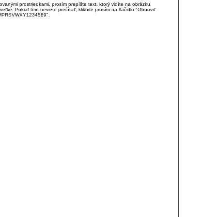
anými prostriedkami, prosím prepíšte text, ktorý vidíte na obrázku.
é. Pokiaľ text neviete prečítať, kliknite prosím na tlačidlo "Obnoviť
DJKMPRSVWXY1234589".