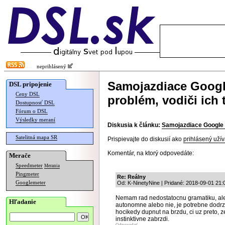
neprihlásený
Samojazdiace Google
DSL pripojenie
Ceny DSL
problém, vodiči ich t
Dostupnosť DSL
Fórum o DSL
Výsledky meraní
Diskusia k článku:
Samojazdiace Google a
Satelitná mapa SR
Prispievajte do diskusií ako
prihlásený užív
Komentár, na ktorý odpovedáte:
Merače
Speedmeter
Merania
Pingmeter
Re: Reálny
Googlemeter
Od: K-NinetyNine | Pridané: 2018-09-01 21:
Nemam rad nedostatocnu gramatiku, ale 
Hľadanie
autonomne alebo nie, je potrebne dodrz
hocikedy dupnut na brzdu, ci uz preto, z
instinktivne zabrzdi.