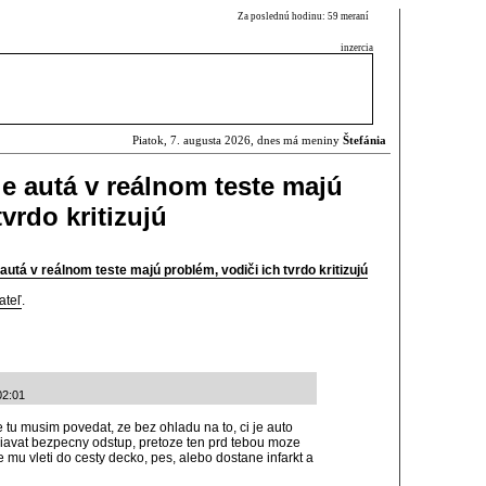
Za poslednú hodinu: 59 meraní
inzercia
Piatok, 7. augusta 2026, dnes má meniny
Štefánia
 autá v reálnom teste majú
vrdo kritizujú
utá v reálnom teste majú problém, vodiči ich tvrdo kritizujú
ateľ
.
02:01
tu musim povedat, ze bez ohladu na to, ci je auto
iavat bezpecny odstup, pretoze ten prd tebou moze
e mu vleti do cesty decko, pes, alebo dostane infarkt a