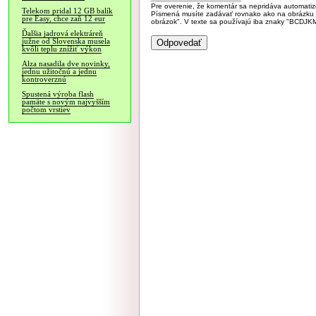
Pre overenie, že komentár sa nepridáva automatizov
Telekom pridal 12 GB balík
Písmená musíte zadávať rovnako ako na obrázku veľk
pre Easy, chce zaň 12 eur
obrázok". V texte sa používajú iba znaky "BC
Ďalšia jadrová elektráreň
južne od Slovenska musela
kvôli teplu znížiť výkon
Alza nasadila dve novinky,
jednu užitočnú a jednu
kontroverznú
Spustená výroba flash
pamäte s novým najvyšším
počtom vrstiev