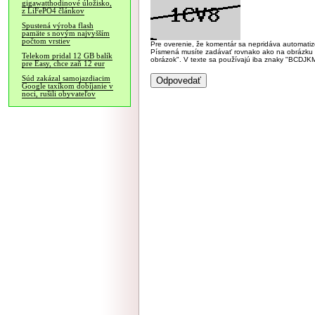
gigawatthodinové úložisko,
z LiFePO4 článkov
Spustená výroba flash
pamäte s novým najvyšším
počtom vrstiev
Pre overenie, že komentár sa nepridáva automatizov
Písmená musíte zadávať rovnako ako na obrázku veľk
Telekom pridal 12 GB balík
obrázok". V texte sa používajú iba znaky "BC
pre Easy, chce zaň 12 eur
Súd zakázal samojazdiacim
Google taxíkom dobíjanie v
noci, rušili obyvateľov