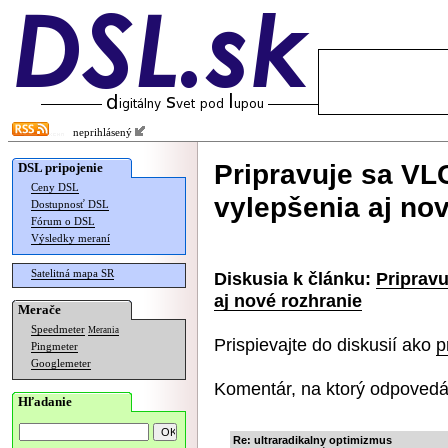
neprihlásený
Pripravuje sa VLC
DSL pripojenie
Ceny DSL
vylepšenia aj no
Dostupnosť DSL
Fórum o DSL
Výsledky meraní
Satelitná mapa SR
Diskusia k článku:
Pripravu
aj nové rozhranie
Merače
Speedmeter
Merania
Prispievajte do diskusií ako
p
Pingmeter
Googlemeter
Komentár, na ktorý odpovedá
Hľadanie
Re: ultraradikalny optimizmus