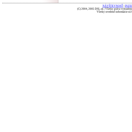
NÁVŠTEVNOSŤ
|
INZE
(C) 2004, 2005 DSL.sk | Všetky práva vyhradené
Všetky uvedené informácie sú b