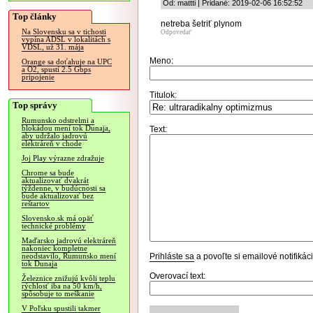
Od: mattti | Pridané: 2019-02-06 16:52:52
Top články
netreba šetriť plynom
Na Slovensku sa v tichosti
Odpovedať
vypína ADSL v lokalitách s
VDSL, už 31. mája
Meno:
Orange sa doťahuje na UPC
a O2, spustí 2.5 Gbps
pripojenie
Titulok:
Top správy
Rumunsko odstrelmi a
blokádou mení tok Dunaja,
Text:
aby udržalo jadrovú
elektráreň v chode
Joj Play výrazne zdražuje
Chrome sa bude
aktualizovať dvakrát
týždenne, v budúcnosti sa
bude aktualizovať bez
reštartov
Slovensko.sk má opäť
technické problémy
Maďarsko jadrovú elektráreň
nakoniec kompletne
Prihláste sa
a povoľte si emailové notifiká
neodstavilo, Rumunsko mení
tok Dunaja
Overovací text:
Železnice znižujú kvôli teplu
rýchlosť iba na 50 km/h,
spôsobuje to meškanie
V Poľsku spustili takmer