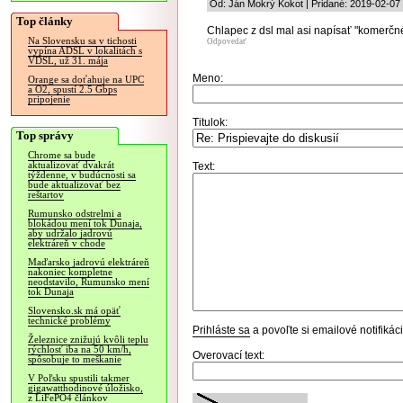
Od: Ján Mokrý Kokot | Pridané: 2019-02-07
Top články
Chlapec z dsl mal asi napísať "komerčné",
Na Slovensku sa v tichosti
Odpovedať
vypína ADSL v lokalitách s
VDSL, už 31. mája
Meno:
Orange sa doťahuje na UPC
a O2, spustí 2.5 Gbps
pripojenie
Titulok:
Top správy
Chrome sa bude
aktualizovať dvakrát
Text:
týždenne, v budúcnosti sa
bude aktualizovať bez
reštartov
Rumunsko odstrelmi a
blokádou mení tok Dunaja,
aby udržalo jadrovú
elektráreň v chode
Maďarsko jadrovú elektráreň
nakoniec kompletne
neodstavilo, Rumunsko mení
tok Dunaja
Slovensko.sk má opäť
technické problémy
Prihláste sa
a povoľte si emailové notifiká
Železnice znižujú kvôli teplu
rýchlosť iba na 50 km/h,
Overovací text:
spôsobuje to meškanie
V Poľsku spustili takmer
gigawatthodinové úložisko,
z LiFePO4 článkov