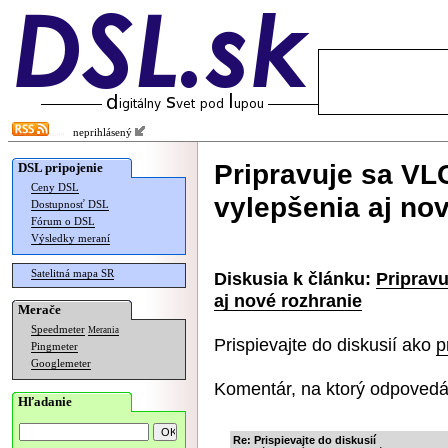
neprihlásený
Pripravuje sa VLC
DSL pripojenie
Ceny DSL
vylepšenia aj no
Dostupnosť DSL
Fórum o DSL
Výsledky meraní
Satelitná mapa SR
Diskusia k článku:
Pripravu
aj nové rozhranie
Merače
Speedmeter
Merania
Prispievajte do diskusií ako
p
Pingmeter
Googlemeter
Komentár, na ktorý odpovedá
Hľadanie
Re: Prispievajte do diskusií