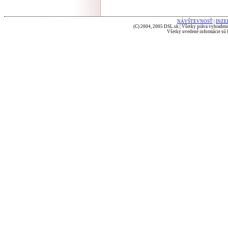
NÁVŠTEVNOSŤ
|
INZE
(C) 2004, 2005 DSL.sk | Všetky práva vyhradené
Všetky uvedené informácie sú b