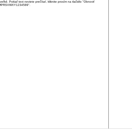
é. Pokiaľ text neviete prečítať, kliknite prosím na tlačidlo "Obnoviť
DJKMPRSVWXY1234589".
RCIA