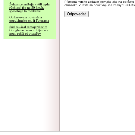
Písmená musíte zadávať rovnako ako na obrázku veľk
Železnice znižujú kvôli teplu
obrázok". V texte sa používajú iba znaky "BC
rýchlosť iba na 50 km/h,
spôsobuje to meškanie
Odštartovala nová séria
populárneho sci-fi Futurama
Súd zakázal samojazdiacim
Google taxíkom dobíjanie v
noci, rušili obyvateľov
NÁVŠTEVNOSŤ
|
INZE