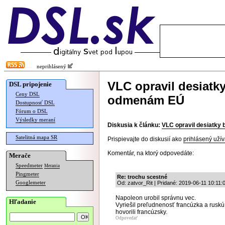
neprihlásený
VLC opravil desiatk
DSL pripojenie
Ceny DSL
odmenám EÚ
Dostupnosť DSL
Fórum o DSL
Výsledky meraní
Diskusia k článku:
VLC opravil desiatk
Satelitná mapa SR
Prispievajte do diskusií ako
prihlásený užív
Komentár, na ktorý odpovedáte:
Merače
Speedmeter
Merania
Pingmeter
Re: trochu scestné
Googlemeter
Od: zatvor_Rit | Pridané: 2019-06-11 10:11:
Napoleon urobil správnu vec.
Hľadanie
Vyriešil preľudnenosť francúzka a ruskú
hovorili francúzsky.
Odpovedať