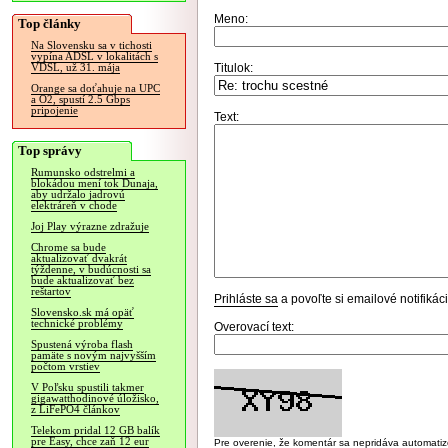
Meno:
Top články
Na Slovensku sa v tichosti
vypína ADSL v lokalitách s
Titulok:
VDSL, už 31. mája
Orange sa doťahuje na UPC
a O2, spustí 2.5 Gbps
pripojenie
Text:
Top správy
Rumunsko odstrelmi a
blokádou mení tok Dunaja,
aby udržalo jadrovú
elektráreň v chode
Joj Play výrazne zdražuje
Chrome sa bude
aktualizovať dvakrát
týždenne, v budúcnosti sa
bude aktualizovať bez
reštartov
Prihláste sa
a povoľte si emailové notifiká
Slovensko.sk má opäť
technické problémy
Overovací text:
Spustená výroba flash
pamäte s novým najvyšším
počtom vrstiev
V Poľsku spustili takmer
gigawatthodinové úložisko,
z LiFePO4 článkov
Telekom pridal 12 GB balík
pre Easy, chce zaň 12 eur
Pre overenie, že komentár sa nepridáva automatizov