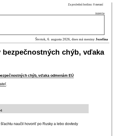
Za poslednú hodinu: 0 meraní
inzercia
Štvrtok, 6. augusta 2026, dnes má meniny
Jozefína
y bezpečnostných chýb, vďaka
y bezpečnostných chýb, vďaka odmenám EÚ
ateľ
.
04
 šľachtu naučil hovoriť po Rusky a lebo dovtedy