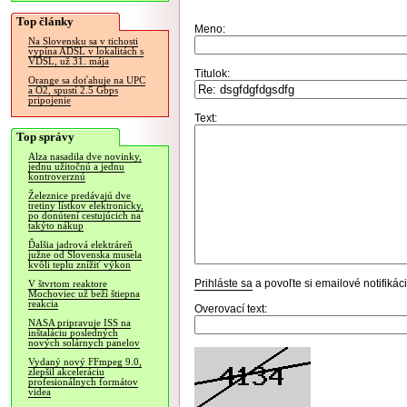
Top články
Meno:
Na Slovensku sa v tichosti
vypína ADSL v lokalitách s
VDSL, už 31. mája
Titulok:
Orange sa doťahuje na UPC
a O2, spustí 2.5 Gbps
pripojenie
Text:
Top správy
Alza nasadila dve novinky,
jednu užitočnú a jednu
kontroverznú
Železnice predávajú dve
tretiny lístkov elektronicky,
po donútení cestujúcich na
takýto nákup
Ďalšia jadrová elektráreň
južne od Slovenska musela
kvôli teplu znížiť výkon
Prihláste sa
a povoľte si emailové notifiká
V štvrtom reaktore
Mochoviec už beží štiepna
reakcia
Overovací text:
NASA pripravuje ISS na
inštaláciu posledných
nových solárnych panelov
Vydaný nový FFmpeg 9.0,
zlepšil akceleráciu
profesionálnych formátov
videa