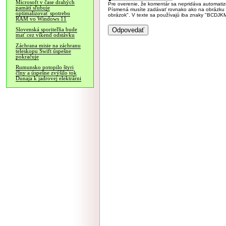
Microsoft v čase drahých
Pre overenie, že komentár sa nepridáva automatizov
pamätí sľubuje
Písmená musíte zadávať rovnako ako na obrázku veľk
optimalizovať spotrebu
obrázok". V texte sa používajú iba znaky "BC
RAM vo Windows 11
Slovenská sporiteľňa bude
mať cez víkend odstávku
Záchrana misie na záchranu
teleskopu Swift úspešne
pokračuje
Rumunsko potopilo štyri
člny a úspešne zvýšilo tok
Dunaja k jadrovej elektrárni