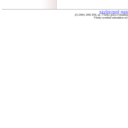
NÁVŠTEVNOSŤ
|
INZE
(C) 2004, 2005 DSL.sk | Všetky práva vyhradené
Všetky uvedené informácie sú b