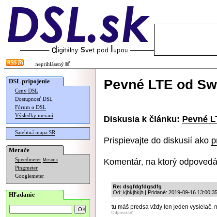
neprihlásený
Pevné LTE od Swa
DSL pripojenie
Ceny DSL
Dostupnosť DSL
Fórum o DSL
Výsledky meraní
Diskusia k článku:
Pevné L
Satelitná mapa SR
Prispievajte do diskusií ako
p
Merače
Komentár, na ktorý odpovedá
Speedmeter
Merania
Pingmeter
Googlemeter
Re: dsgfdgfdgsdfg
Od: kjhkjhkjh | Pridané: 2019-09-16 13:00:3
Hľadanie
tu máš predsa vždy len jeden vysielač
Odpovedať