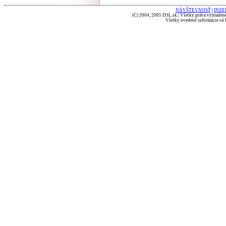
NÁVŠTEVNOSŤ
|
INZE
(C) 2004, 2005 DSL.sk | Všetky práva vyhradené
Všetky uvedené informácie sú b