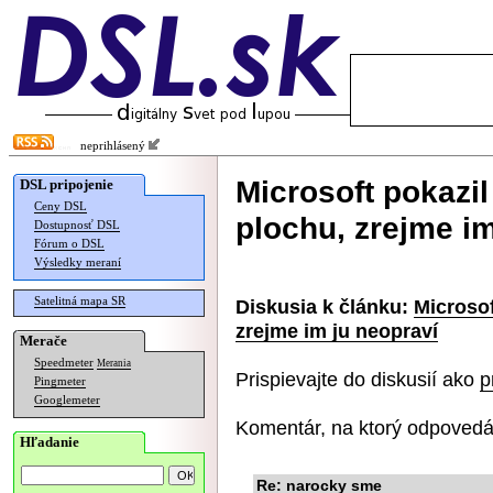
neprihlásený
Microsoft pokazi
DSL pripojenie
Ceny DSL
plochu, zrejme im
Dostupnosť DSL
Fórum o DSL
Výsledky meraní
Satelitná mapa SR
Diskusia k článku:
Microso
zrejme im ju neopraví
Merače
Speedmeter
Merania
Prispievajte do diskusií ako
p
Pingmeter
Googlemeter
Komentár, na ktorý odpovedá
Hľadanie
Re: narocky sme