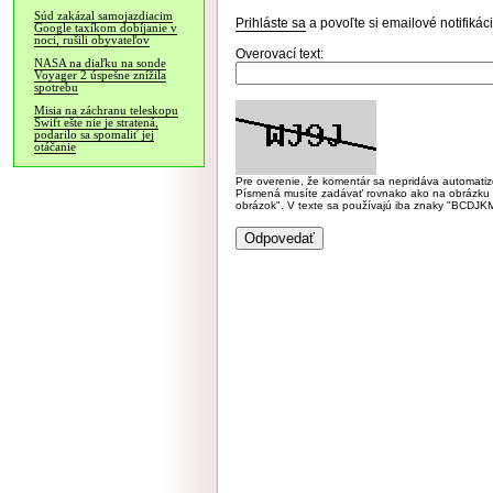
Súd zakázal samojazdiacim
Prihláste sa
a povoľte si emailové notifiká
Google taxíkom dobíjanie v
noci, rušili obyvateľov
Overovací text:
NASA na diaľku na sonde
Voyager 2 úspešne znížila
spotrebu
Misia na záchranu teleskopu
Swift ešte nie je stratená,
podarilo sa spomaliť jej
otáčanie
Pre overenie, že komentár sa nepridáva automatizov
Písmená musíte zadávať rovnako ako na obrázku veľk
obrázok". V texte sa používajú iba znaky "BC