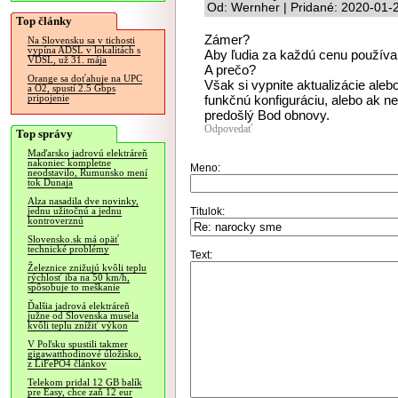
Od: Wernher | Pridané: 2020-01-
Top články
Zámer?
Na Slovensku sa v tichosti
vypína ADSL v lokalitách s
Aby ľudia za každú cenu používa
VDSL, už 31. mája
A prečo?
Orange sa doťahuje na UPC
Však si vypnite aktualizácie aleb
a O2, spustí 2.5 Gbps
funkčnú konfiguráciu, alebo ak n
pripojenie
predošlý Bod obnovy.
Odpovedať
Top správy
Maďarsko jadrovú elektráreň
nakoniec kompletne
Meno:
neodstavilo, Rumunsko mení
tok Dunaja
Alza nasadila dve novinky,
Titulok:
jednu užitočnú a jednu
kontroverznú
Slovensko.sk má opäť
technické problémy
Text:
Železnice znižujú kvôli teplu
rýchlosť iba na 50 km/h,
spôsobuje to meškanie
Ďalšia jadrová elektráreň
južne od Slovenska musela
kvôli teplu znížiť výkon
V Poľsku spustili takmer
gigawatthodinové úložisko,
z LiFePO4 článkov
Telekom pridal 12 GB balík
pre Easy, chce zaň 12 eur