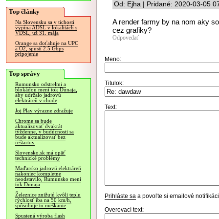
Od: Ejha | Pridané: 2020-03-05 0
Top články
A render farmy by na nom aky soft
Na Slovensku sa v tichosti
vypína ADSL v lokalitách s
cez grafiky?
VDSL, už 31. mája
Odpovedať
Orange sa doťahuje na UPC
a O2, spustí 2.5 Gbps
pripojenie
Meno:
Top správy
Titulok:
Rumunsko odstrelmi a
blokádou mení tok Dunaja,
aby udržalo jadrovú
elektráreň v chode
Text:
Joj Play výrazne zdražuje
Chrome sa bude
aktualizovať dvakrát
týždenne, v budúcnosti sa
bude aktualizovať bez
reštartov
Slovensko.sk má opäť
technické problémy
Maďarsko jadrovú elektráreň
nakoniec kompletne
neodstavilo, Rumunsko mení
tok Dunaja
Železnice znižujú kvôli teplu
Prihláste sa
a povoľte si emailové notifiká
rýchlosť iba na 50 km/h,
spôsobuje to meškanie
Overovací text:
Spustená výroba flash