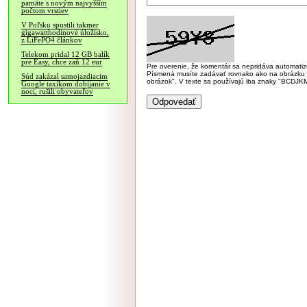
pamäte s novým najvyšším
počtom vrstiev
V Poľsku spustili takmer
gigawatthodinové úložisko,
z LiFePO4 článkov
Telekom pridal 12 GB balík
pre Easy, chce zaň 12 eur
Pre overenie, že komentár sa nepridáva automatizov
Písmená musíte zadávať rovnako ako na obrázku veľk
Súd zakázal samojazdiacim
obrázok". V texte sa používajú iba znaky "BC
Google taxíkom dobíjanie v
noci, rušili obyvateľov