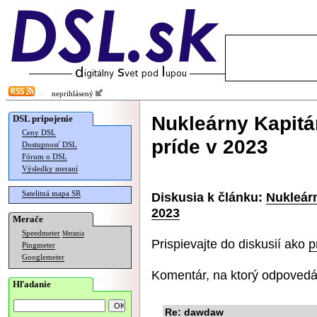
neprihlásený
Nukleárny Kapitá
DSL pripojenie
Ceny DSL
príde v 2023
Dostupnosť DSL
Fórum o DSL
Výsledky meraní
Satelitná mapa SR
Diskusia k článku:
Nukleárn
2023
Merače
Speedmeter
Merania
Prispievajte do diskusií ako
p
Pingmeter
Googlemeter
Komentár, na ktorý odpovedá
Hľadanie
Re: dawdaw