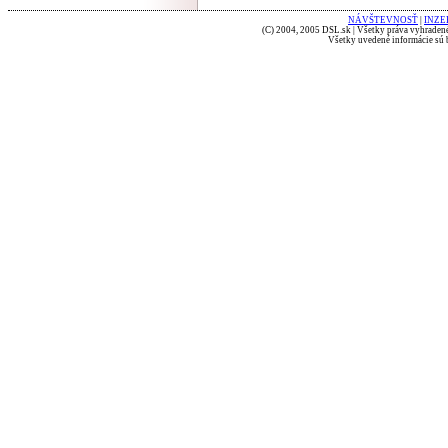
NÁVŠTEVNOSŤ
|
INZE
(C) 2004, 2005 DSL.sk | Všetky práva vyhradené
Všetky uvedené informácie sú b