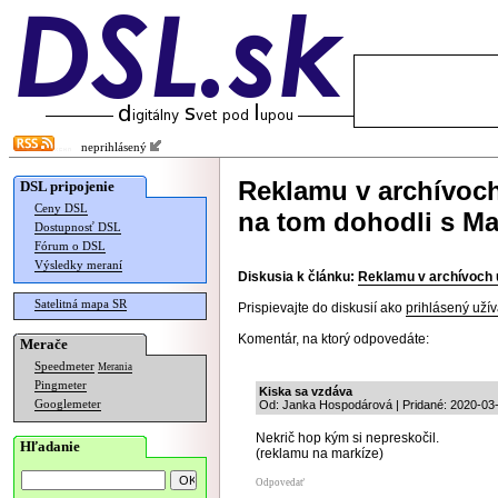
neprihlásený
Reklamu v archívoch
DSL pripojenie
Ceny DSL
na tom dohodli s Ma
Dostupnosť DSL
Fórum o DSL
Výsledky meraní
Diskusia k článku:
Reklamu v archívoch u
Satelitná mapa SR
Prispievajte do diskusií ako
prihlásený užív
Komentár, na ktorý odpovedáte:
Merače
Speedmeter
Merania
Pingmeter
Kiska sa vzdáva
Googlemeter
Od: Janka Hospodárová | Pridané: 2020-03
Nekrič hop kým si nepreskočil.
Hľadanie
(reklamu na markíze)
Odpovedať