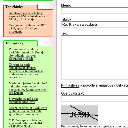
Meno:
Top články
Na Slovensku sa v tichosti
vypína ADSL v lokalitách s
Titulok:
VDSL, už 31. mája
Orange sa doťahuje na UPC
a O2, spustí 2.5 Gbps
pripojenie
Text:
Top správy
Rumunsko odstrelmi a
blokádou mení tok Dunaja,
aby udržalo jadrovú
elektráreň v chode
Chrome sa bude
aktualizovať dvakrát
týždenne, v budúcnosti sa
bude aktualizovať bez
reštartov
Maďarsko jadrovú elektráreň
Prihláste sa
a povoľte si emailové notifiká
nakoniec kompletne
neodstavilo, Rumunsko mení
tok Dunaja
Overovací text:
Slovensko.sk má opäť
technické problémy
Železnice znižujú kvôli teplu
rýchlosť iba na 50 km/h,
spôsobuje to meškanie
V Poľsku spustili takmer
gigawatthodinové úložisko,
z LiFePO4 článkov
Pre overenie, že komentár sa nepridáva automatizov