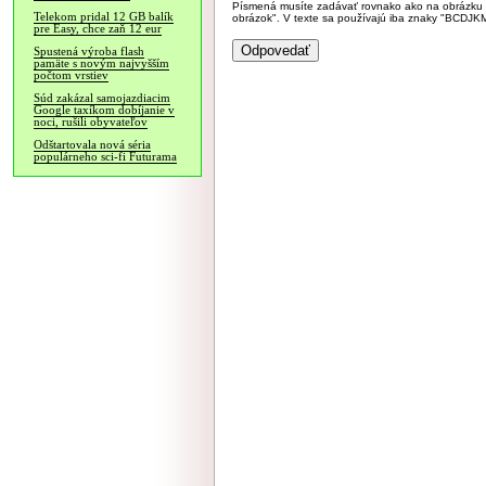
Písmená musíte zadávať rovnako ako na obrázku veľk
Telekom pridal 12 GB balík
obrázok". V texte sa používajú iba znaky "BC
pre Easy, chce zaň 12 eur
Spustená výroba flash
pamäte s novým najvyšším
počtom vrstiev
Súd zakázal samojazdiacim
Google taxíkom dobíjanie v
noci, rušili obyvateľov
Odštartovala nová séria
populárneho sci-fi Futurama