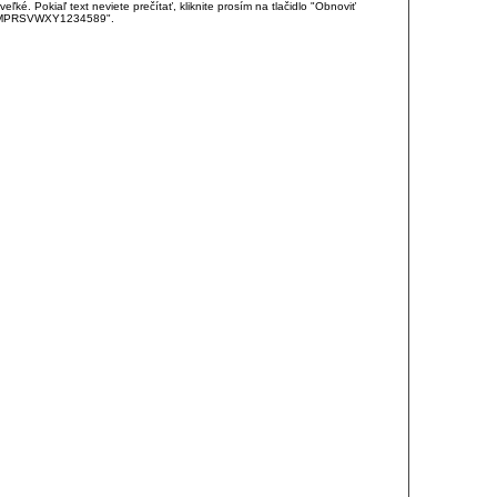
é. Pokiaľ text neviete prečítať, kliknite prosím na tlačidlo "Obnoviť
DJKMPRSVWXY1234589".