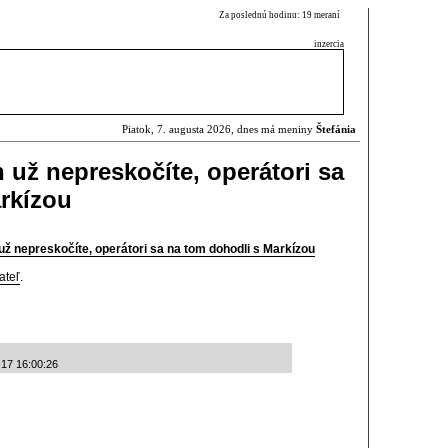
Za poslednú hodinu: 19 meraní
inzercia
Piatok, 7. augusta 2026, dnes má meniny
Štefánia
 už nepreskočíte, operátori sa
rkízou
ž nepreskočíte, operátori sa na tom dohodli s Markízou
ateľ
.
-17 16:00:26