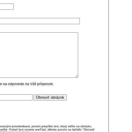
cie na odpovede na Váš príspevok.
anými prostriedkami, prosím prepíšte text, ktorý vidíte na obrázku.
é. Pokiaľ text neviete prečítať, kliknite prosím na tlačidlo "Obnoviť