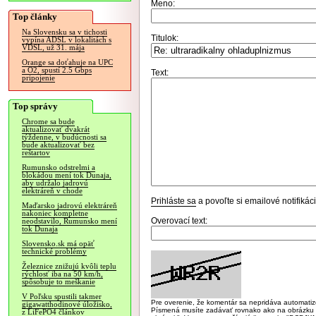
Meno:
Top články
Na Slovensku sa v tichosti
Titulok:
vypína ADSL v lokalitách s
VDSL, už 31. mája
Orange sa doťahuje na UPC
a O2, spustí 2.5 Gbps
Text:
pripojenie
Top správy
Chrome sa bude
aktualizovať dvakrát
týždenne, v budúcnosti sa
bude aktualizovať bez
reštartov
Rumunsko odstrelmi a
blokádou mení tok Dunaja,
aby udržalo jadrovú
elektráreň v chode
Prihláste sa
a povoľte si emailové notifiká
Maďarsko jadrovú elektráreň
nakoniec kompletne
Overovací text:
neodstavilo, Rumunsko mení
tok Dunaja
Slovensko.sk má opäť
technické problémy
Železnice znižujú kvôli teplu
rýchlosť iba na 50 km/h,
spôsobuje to meškanie
V Poľsku spustili takmer
Pre overenie, že komentár sa nepridáva automatizov
gigawatthodinové úložisko,
Písmená musíte zadávať rovnako ako na obrázku veľk
z LiFePO4 článkov