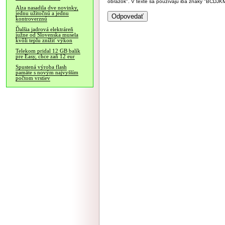
obrázok". V texte sa používajú iba znaky "BC
Alza nasadila dve novinky,
jednu užitočnú a jednu
kontroverznú
Ďalšia jadrová elektráreň
južne od Slovenska musela
kvôli teplu znížiť výkon
Telekom pridal 12 GB balík
pre Easy, chce zaň 12 eur
Spustená výroba flash
pamäte s novým najvyšším
počtom vrstiev