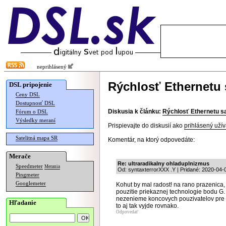
neprihlásený
Rýchlosť Ethernetu 
DSL pripojenie
Ceny DSL
Dostupnosť DSL
Diskusia k článku:
Rýchlosť Ethernetu s
Fórum o DSL
Výsledky meraní
Prispievajte do diskusií ako
prihlásený užív
Satelitná mapa SR
Komentár, na ktorý odpovedáte:
Merače
Re: ultraradikalny ohladuplnizmus
Speedmeter
Merania
Od: syntaxterrorXXX .Y | Pridané: 2020-04-
Pingmeter
Googlemeter
Kohut by mal radost! na rano prazenica, 
pouzitie priekaznej technologie bodu G
nezenieme koncovych pouzivatelov pre n
Hľadanie
to aj tak vyjde rovnako.
Odpovedať