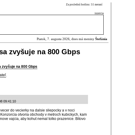
Za poslednú hodinu: 51 meraní
inzercia
Piatok, 7. augusta 2026, dnes má meniny
Štefánia
sa zvyšuje na 800 Gbps
a zvyšuje na 800 Gbps
ateľ
.
08 09:41:10
vecer do vecierky na dalsie sliepocky a v noci
. Konzorcia otvoria obchody v metroch kubickych, kam
ove vajcia, aby kohut nemal tolko prazenice. Bitovo