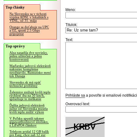
Top články
Meno:
Na Slovensku sa v tichosti
vypína ADSL v lokalitách s
VDSL, už 31. mája
Titulok:
Orange sa doťahuje na UPC
a O2, spustí 2.5 Gbps
pripojenie
Text:
Top správy
Alza nasadila dve novinky,
jednu užitočnú a jednu
kontroverznú
Maďarsko jadrovú elektráreň
nakoniec kompletne
neodstavilo, Rumunsko mení
tok Dunaja
Slovensko.sk má opäť
technické problémy
Železnice znižujú kvôli teplu
Prihláste sa
a povoľte si emailové notifiká
rýchlosť iba na 50 km/h,
spôsobuje to meškanie
Overovací text:
Ďalšia jadrová elektráreň
južne od Slovenska musela
kvôli teplu znížiť výkon
V Poľsku spustili takmer
gigawatthodinové úložisko,
z LiFePO4 článkov
Telekom pridal 12 GB balík
pre Easy, chce zaň 12 eur