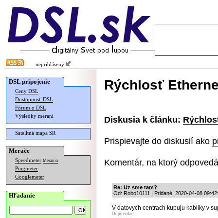
neprihlásený
Rýchlosť Etherne
DSL pripojenie
Ceny DSL
Dostupnosť DSL
Fórum o DSL
Výsledky meraní
Diskusia k článku:
Rýchlos
Satelitná mapa SR
Prispievajte do diskusií ako
p
Merače
Komentár, na ktorý odpovedá
Speedmeter
Merania
Pingmeter
Googlemeter
Re: Uz sme tam?
Od: Robo10111 | Pridané: 2020-04-08 09:42
Hľadanie
V datovych centrach kupuju kabliky v s
Odpovedať