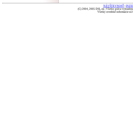
NÁVŠTEVNOSŤ
|
INZE
(C) 2004, 2005 DSL.sk | Všetky práva vyhradené
Všetky uvedené informácie sú b