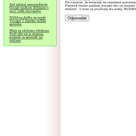
Pre overenie, že komentár sa nepridáva automatizov
Súd zakázal samojazdiacim
Písmená musíte zadávať rovnako ako na obrázku veľk
Google taxíkom dobíjanie v
obrázok". V texte sa používajú iba znaky "BC
noci, rušili obyvateľov
NASA na diaľku na sonde
Voyager 2 úspešne znížila
spotrebu
Misia na záchranu teleskopu
Swift ešte nie je stratená,
podarilo sa spomaliť jej
otáčanie