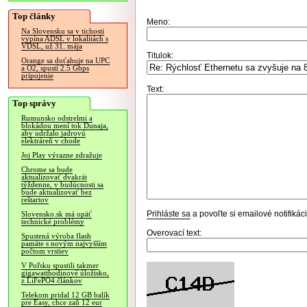
Top články
Meno:
Na Slovensku sa v tichosti
vypína ADSL v lokalitách s
VDSL, už 31. mája
Titulok:
Orange sa doťahuje na UPC
a O2, spustí 2.5 Gbps
pripojenie
Text:
Top správy
Rumunsko odstrelmi a
blokádou mení tok Dunaja,
aby udržalo jadrovú
elektráreň v chode
Joj Play výrazne zdražuje
Chrome sa bude
aktualizovať dvakrát
týždenne, v budúcnosti sa
bude aktualizovať bez
reštartov
Prihláste sa
a povoľte si emailové notifiká
Slovensko.sk má opäť
technické problémy
Overovací text:
Spustená výroba flash
pamäte s novým najvyšším
počtom vrstiev
V Poľsku spustili takmer
gigawatthodinové úložisko,
z LiFePO4 článkov
Telekom pridal 12 GB balík
pre Easy, chce zaň 12 eur