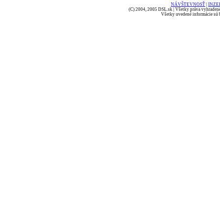
NÁVŠTEVNOSŤ
|
INZE
(C) 2004, 2005 DSL.sk | Všetky práva vyhradené
Všetky uvedené informácie sú b