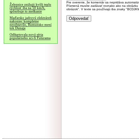
Pre overenie, že komentár sa nepridáva automatizov
Železnice znižujú kvôli teplu
Písmená musíte zadávať rovnako ako na obrázku veľk
rýchlosť iba na 50 km/h,
obrázok". V texte sa používajú iba znaky "BC
spôsobuje to meškanie
Maďarsko jadrovú elektráreň
nakoniec kompletne
neodstavilo, Rumunsko mení
tok Dunaja
Odštartovala nová séria
populárneho sci-fi Futurama