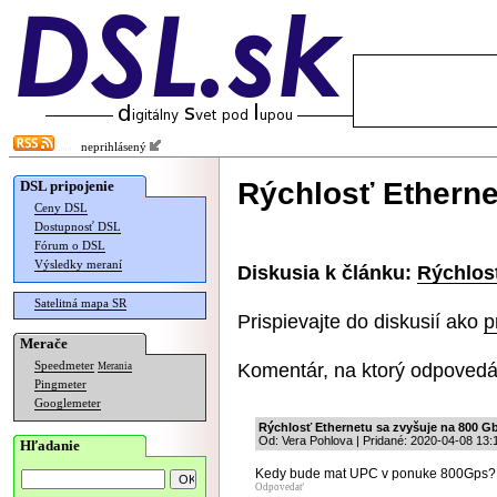
neprihlásený
Rýchlosť Etherne
DSL pripojenie
Ceny DSL
Dostupnosť DSL
Fórum o DSL
Výsledky meraní
Diskusia k článku:
Rýchlos
Satelitná mapa SR
Prispievajte do diskusií ako
p
Merače
Komentár, na ktorý odpovedá
Speedmeter
Merania
Pingmeter
Googlemeter
Rýchlosť Ethernetu sa zvyšuje na 800 G
Od: Vera Pohlova | Pridané: 2020-04-08 13:
Hľadanie
Kedy bude mat UPC v ponuke 800Gps?
Odpovedať