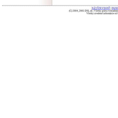
NÁVŠTEVNOSŤ
|
INZE
(C) 2004, 2005 DSL.sk | Všetky práva vyhradené
Všetky uvedené informácie sú b