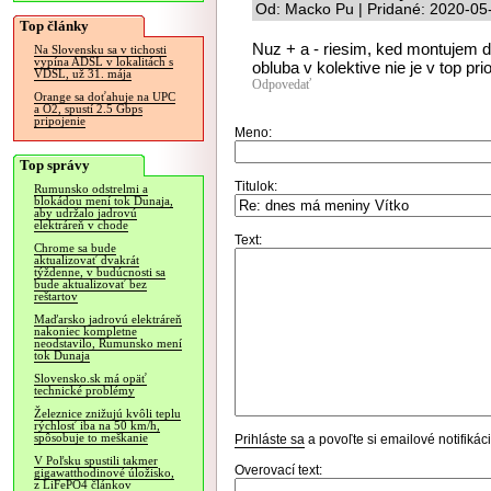
Od: Macko Pu | Pridané: 2020-05
Top články
Nuz + a - riesim, ked montujem d
Na Slovensku sa v tichosti
vypína ADSL v lokalitách s
obluba v kolektive nie je v top prio
VDSL, už 31. mája
Odpovedať
Orange sa doťahuje na UPC
a O2, spustí 2.5 Gbps
pripojenie
Meno:
Top správy
Titulok:
Rumunsko odstrelmi a
blokádou mení tok Dunaja,
aby udržalo jadrovú
elektráreň v chode
Text:
Chrome sa bude
aktualizovať dvakrát
týždenne, v budúcnosti sa
bude aktualizovať bez
reštartov
Maďarsko jadrovú elektráreň
nakoniec kompletne
neodstavilo, Rumunsko mení
tok Dunaja
Slovensko.sk má opäť
technické problémy
Železnice znižujú kvôli teplu
rýchlosť iba na 50 km/h,
spôsobuje to meškanie
Prihláste sa
a povoľte si emailové notifiká
V Poľsku spustili takmer
Overovací text:
gigawatthodinové úložisko,
z LiFePO4 článkov