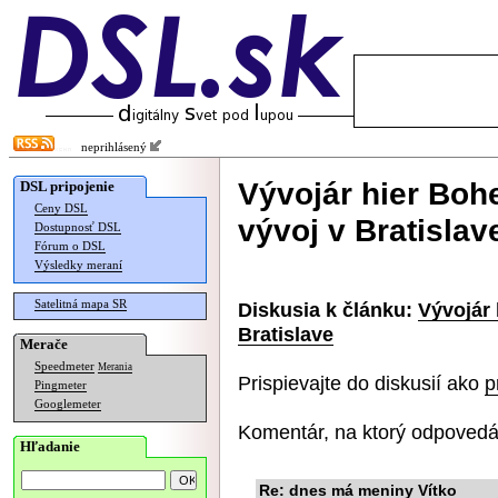
neprihlásený
Vývojár hier Bohe
DSL pripojenie
Ceny DSL
vývoj v Bratislav
Dostupnosť DSL
Fórum o DSL
Výsledky meraní
Satelitná mapa SR
Diskusia k článku:
Vývojár 
Bratislave
Merače
Speedmeter
Merania
Prispievajte do diskusií ako
p
Pingmeter
Googlemeter
Komentár, na ktorý odpovedá
Hľadanie
Re: dnes má meniny Vítko