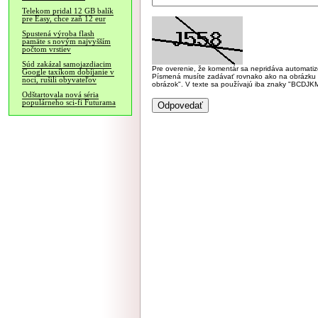
Telekom pridal 12 GB balík
pre Easy, chce zaň 12 eur
Spustená výroba flash
pamäte s novým najvyšším
počtom vrstiev
Súd zakázal samojazdiacim
Pre overenie, že komentár sa nepridáva automatizov
Google taxíkom dobíjanie v
Písmená musíte zadávať rovnako ako na obrázku veľk
noci, rušili obyvateľov
obrázok". V texte sa používajú iba znaky "BC
Odštartovala nová séria
populárneho sci-fi Futurama