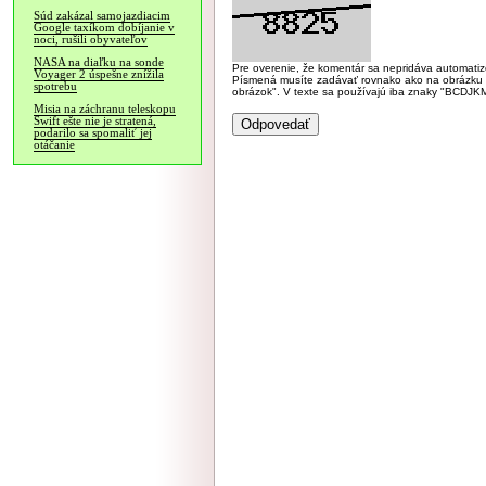
Súd zakázal samojazdiacim
Google taxíkom dobíjanie v
noci, rušili obyvateľov
NASA na diaľku na sonde
Pre overenie, že komentár sa nepridáva automatizov
Voyager 2 úspešne znížila
Písmená musíte zadávať rovnako ako na obrázku veľk
spotrebu
obrázok". V texte sa používajú iba znaky "BC
Misia na záchranu teleskopu
Swift ešte nie je stratená,
podarilo sa spomaliť jej
otáčanie