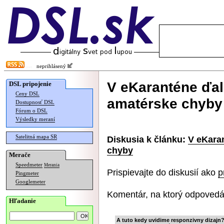
neprihlásený
V eKaranténe ďal
DSL pripojenie
Ceny DSL
amatérske chyby
Dostupnosť DSL
Fórum o DSL
Výsledky meraní
Satelitná mapa SR
Diskusia k článku:
V eKara
chyby
Merače
Speedmeter
Merania
Prispievajte do diskusií ako
p
Pingmeter
Googlemeter
Komentár, na ktorý odpovedá
Hľadanie
A tuto kedy uvidime responzivny dizajn