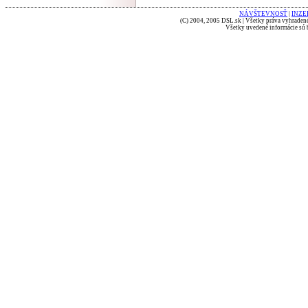
NÁVŠTEVNOSŤ
|
INZE
(C) 2004, 2005 DSL.sk | Všetky práva vyhradené
Všetky uvedené informácie sú b