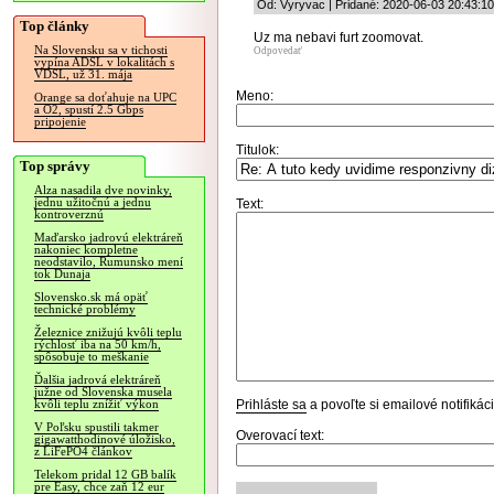
Od: Vyryvac | Pridané: 2020-06-03 20:43:10
Top články
Uz ma nebavi furt zoomovat.
Na Slovensku sa v tichosti
Odpovedať
vypína ADSL v lokalitách s
VDSL, už 31. mája
Meno:
Orange sa doťahuje na UPC
a O2, spustí 2.5 Gbps
pripojenie
Titulok:
Top správy
Alza nasadila dve novinky,
jednu užitočnú a jednu
Text:
kontroverznú
Maďarsko jadrovú elektráreň
nakoniec kompletne
neodstavilo, Rumunsko mení
tok Dunaja
Slovensko.sk má opäť
technické problémy
Železnice znižujú kvôli teplu
rýchlosť iba na 50 km/h,
spôsobuje to meškanie
Ďalšia jadrová elektráreň
južne od Slovenska musela
Prihláste sa
a povoľte si emailové notifiká
kvôli teplu znížiť výkon
V Poľsku spustili takmer
Overovací text:
gigawatthodinové úložisko,
z LiFePO4 článkov
Telekom pridal 12 GB balík
pre Easy, chce zaň 12 eur