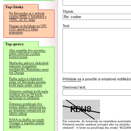
Top články
Titulok:
Na Slovensku sa v tichosti
vypína ADSL v lokalitách s
VDSL, už 31. mája
Text:
Orange sa doťahuje na UPC
a O2, spustí 2.5 Gbps
pripojenie
Top správy
Alza nasadila dve novinky,
jednu užitočnú a jednu
kontroverznú
Maďarsko jadrovú elektráreň
nakoniec kompletne
neodstavilo, Rumunsko mení
tok Dunaja
Ďalšia jadrová elektráreň
Prihláste sa
a povoľte si emailové notifiká
južne od Slovenska musela
kvôli teplu znížiť výkon
Overovací text:
Železnice znižujú kvôli teplu
rýchlosť iba na 50 km/h,
spôsobuje to meškanie
Železnice predávajú dve
tretiny lístkov elektronicky,
po donútení cestujúcich na
takýto nákup
NASA na diaľku na sonde
Pre overenie, že komentár sa nepridáva automatizov
Voyager 2 úspešne znížila
Písmená musíte zadávať rovnako ako na obrázku veľk
spotrebu
obrázok". V texte sa používajú iba znaky "BC