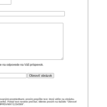
cie na odpovede na Váš príspevok.
anými prostriedkami, prosím prepíšte text, ktorý vidíte na obrázku.
é. Pokiaľ text neviete prečítať, kliknite prosím na tlačidlo "Obnoviť
DJKMPRSVWXY1234589".