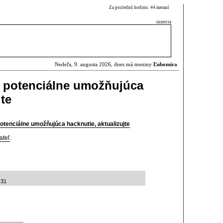
Za poslednú hodinu: 44 meraní
inzercia
Nedeľa, 9. augusta 2026, dnes má meniny
Ľubomíra
 potenciálne umožňujúca
jte
tenciálne umožňujúca hacknutie, aktualizujte
ateľ
.
:31