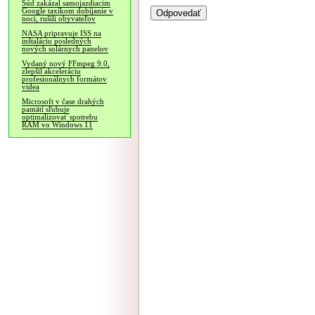
Súd zakázal samojazdiacim
Google taxíkom dobíjanie v
noci, rušili obyvateľov
NASA pripravuje ISS na
inštaláciu posledných
nových solárnych panelov
Vydaný nový FFmpeg 9.0,
zlepšil akceleráciu
profesionálnych formátov
videa
Microsoft v čase drahých
pamätí sľubuje
optimalizovať spotrebu
RAM vo Windows 11