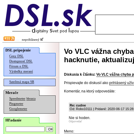
neprihlásený
Vo VLC vážna chyba
DSL pripojenie
Ceny DSL
hacknutie, aktualizu
Dostupnosť DSL
Fórum o DSL
Výsledky meraní
Diskusia k článku:
Vo VLC vážna chyba po
Satelitná mapa SR
Prispievajte do diskusií ako
prihlásený užív
Komentár, na ktorý odpovedáte:
Merače
Speedmeter
Merania
Pingmeter
Re: cudne
Googlemeter
Od: Robo10111 | Pridané: 2020-06-17 15:28
Nie si hoden.
Hľadanie
Odpovedať
Meno: