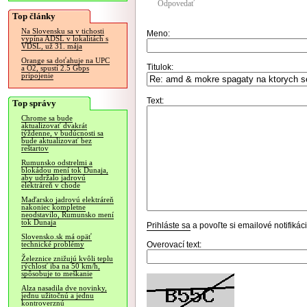
Odpovedať
Top články
Na Slovensku sa v tichosti
Meno:
vypína ADSL v lokalitách s
VDSL, už 31. mája
Orange sa doťahuje na UPC
Titulok:
a O2, spustí 2.5 Gbps
pripojenie
Text:
Top správy
Chrome sa bude
aktualizovať dvakrát
týždenne, v budúcnosti sa
bude aktualizovať bez
reštartov
Rumunsko odstrelmi a
blokádou mení tok Dunaja,
aby udržalo jadrovú
elektráreň v chode
Maďarsko jadrovú elektráreň
nakoniec kompletne
neodstavilo, Rumunsko mení
tok Dunaja
Prihláste sa
a povoľte si emailové notifiká
Slovensko.sk má opäť
Overovací text:
technické problémy
Železnice znižujú kvôli teplu
rýchlosť iba na 50 km/h,
spôsobuje to meškanie
Alza nasadila dve novinky,
jednu užitočnú a jednu
kontroverznú