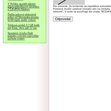
V Poľsku spustili takmer
Pre overenie, že komentár sa nepridáva automatizov
gigawatthodinové úložisko,
Písmená musíte zadávať rovnako ako na obrázku veľk
z LiFePO4 článkov
obrázok". V texte sa používajú iba znaky "BC
Ďalšia jadrová elektráreň
južne od Slovenska musela
kvôli teplu znížiť výkon
Telekom pridal 12 GB balík
pre Easy, chce zaň 12 eur
Spustená výroba flash
pamäte s novým najvyšším
počtom vrstiev