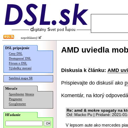
neprihlásený
AMD uviedla mob
DSL pripojenie
Ceny DSL
Dostupnosť DSL
Fórum o DSL
Výsledky meraní
Diskusia k článku:
AMD uvi
Satelitná mapa SR
Prispievajte do diskusií ako
p
Merače
Komentár, na ktorý odpovedá
Speedmeter
Merania
Pingmeter
Googlemeter
Re: amd & mokre spagaty na kt
Hľadanie
Od: Macko Pu | Pridané: 2021-01
V lepsom aute ako mercedes pian