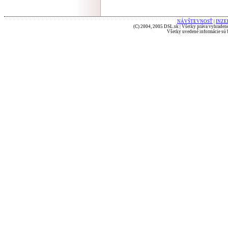
NÁVŠTEVNOSŤ
|
INZE
(C) 2004, 2005 DSL.sk | Všetky práva vyhradené
Všetky uvedené informácie sú b