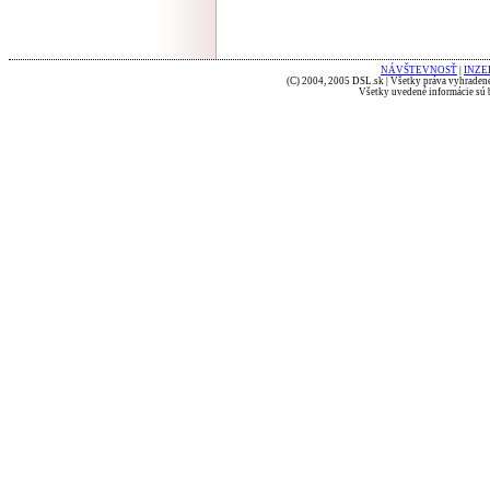
NÁVŠTEVNOSŤ
|
INZE
(C) 2004, 2005 DSL.sk | Všetky práva vyhradené
Všetky uvedené informácie sú b