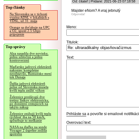
Od: čitateľ | Pridané: 2021-06-23 07:18:58
Top články
Majster eNom? A vraj jebnutý
Na Slovensku sa v tichosti
Odpovedať
vypína ADSL v lokalitách s
VDSL, už 31. mája
Meno:
Orange sa doťahuje na UPC
a O2, spustí 2.5 Gbps
pripojenie
Titulok:
Top správy
Alza nasadila dve novinky,
jednu užitočnú a jednu
Text:
kontroverznú
Maďarsko jadrovú elektráreň
nakoniec kompletne
neodstavilo, Rumunsko mení
tok Dunaja
Ďalšia jadrová elektráreň
južne od Slovenska musela
kvôli teplu znížiť výkon
Železnice predávajú dve
tretiny lístkov elektronicky,
po donútení cestujúcich na
takýto nákup
Prihláste sa
a povoľte si emailové notifiká
Železnice znižujú kvôli teplu
rýchlosť iba na 50 km/h,
spôsobuje to meškanie
Overovací text:
NASA na diaľku na sonde
Voyager 2 úspešne znížila
spotrebu