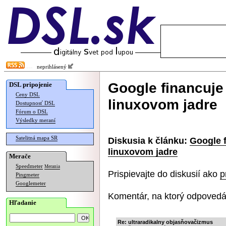
neprihlásený
Google financuje 
DSL pripojenie
Ceny DSL
linuxovom jadre
Dostupnosť DSL
Fórum o DSL
Výsledky meraní
Satelitná mapa SR
Diskusia k článku:
Google f
linuxovom jadre
Merače
Speedmeter
Merania
Prispievajte do diskusií ako
p
Pingmeter
Googlemeter
Komentár, na ktorý odpovedá
Hľadanie
Re: ultraradikalny objasňovačizmus