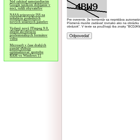
Súd zakázal samojazdiacim
Google taxíkom dobíjanie v
noci, rušili obyvateľov
NASA pripravuje ISS na
inštaláciu posledných
Pre overenie, že komentár sa nepridáva automatizov
nových solárnych panelov
Písmená musíte zadávať rovnako ako na obrázku veľk
obrázok". V texte sa používajú iba znaky "BC
Vydaný nový FFmpeg 9.0,
zlepšil akceleráciu
profesionálnych formátov
videa
Microsoft v čase drahých
pamätí sľubuje
optimalizovať spotrebu
RAM vo Windows 11