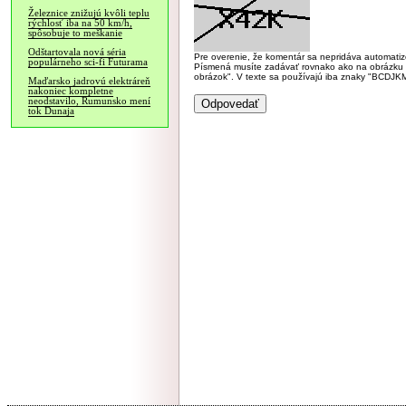
Železnice znižujú kvôli teplu
rýchlosť iba na 50 km/h,
spôsobuje to meškanie
Odštartovala nová séria
Pre overenie, že komentár sa nepridáva automatizov
populárneho sci-fi Futurama
Písmená musíte zadávať rovnako ako na obrázku veľk
obrázok". V texte sa používajú iba znaky "BC
Maďarsko jadrovú elektráreň
nakoniec kompletne
neodstavilo, Rumunsko mení
tok Dunaja