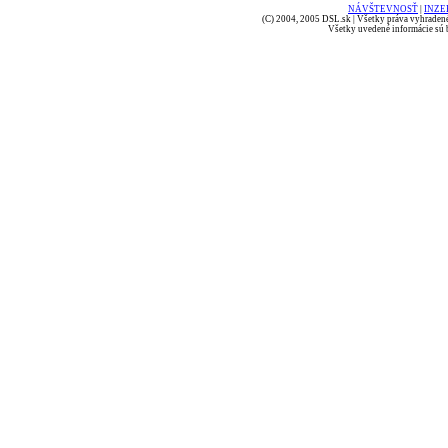
NÁVŠTEVNOSŤ
|
INZE
(C) 2004, 2005 DSL.sk | Všetky práva vyhradené
Všetky uvedené informácie sú b