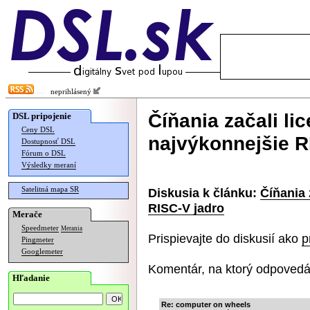
neprihlásený
Číňania začali l
DSL pripojenie
Ceny DSL
najvýkonnejšie R
Dostupnosť DSL
Fórum o DSL
Výsledky meraní
Satelitná mapa SR
Diskusia k článku:
Číňania 
RISC-V jadro
Merače
Speedmeter
Merania
Prispievajte do diskusií ako
p
Pingmeter
Googlemeter
Komentár, na ktorý odpovedá
Hľadanie
Re: computer on wheels