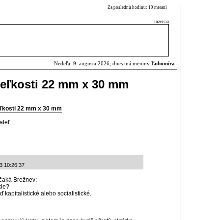
Za poslednú hodinu: 19 meraní
inzercia
Nedeľa, 9. augusta 2026, dnes má meniny
Ľubomíra
eľkosti 22 mm x 30 mm
ľkosti 22 mm x 30 mm
ateľ
.
3 10:26:37
 čaká Brežnev:
kle?
 kapitalistické alebo socialistické.