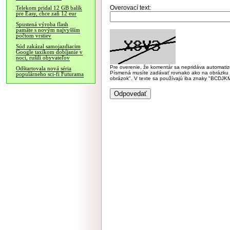
Overovací text:
Telekom pridal 12 GB balík
pre Easy, chce zaň 12 eur
Spustená výroba flash
pamäte s novým najvyšším
počtom vrstiev
Súd zakázal samojazdiacim
Google taxíkom dobíjanie v
noci, rušili obyvateľov
Pre overenie, že komentár sa nepridáva automatizov
Odštartovala nová séria
Písmená musíte zadávať rovnako ako na obrázku veľk
populárneho sci-fi Futurama
obrázok". V texte sa používajú iba znaky "BC