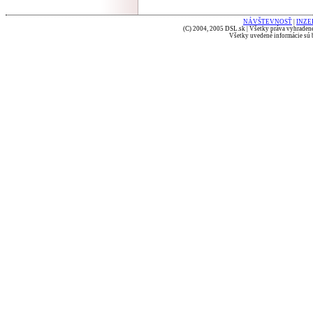
NÁVŠTEVNOSŤ
|
INZE
(C) 2004, 2005 DSL.sk | Všetky práva vyhradené
Všetky uvedené informácie sú b