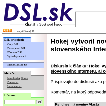
neprihlásený
Hokej vytvoril no
DSL pripojenie
Ceny DSL
slovenského Inter
Dostupnosť DSL
Fórum o DSL
Výsledky meraní
Satelitná mapa SR
Diskusia k článku:
Hokej vy
slovenského Internetu, aj c
Merače
Speedmeter
Merania
Prispievajte do diskusií ako
p
Pingmeter
Googlemeter
Komentár, na ktorý odpovedá
Hľadanie
Re: dnes má meniny Vlasta