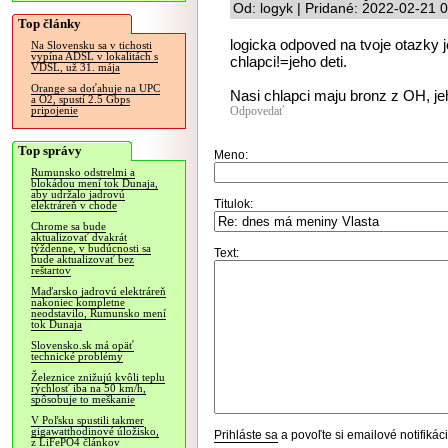
Od: logyk | Pridané: 2022-02-21 
Top články
logicka odpoved na tvoje otazky je
Na Slovensku sa v tichosti
vypína ADSL v lokalitách s
chlapci!=jeho deti.
VDSL, už 31. mája
Orange sa doťahuje na UPC
Nasi chlapci maju bronz z OH, jeh
a O2, spustí 2.5 Gbps
Odpovedať
pripojenie
Top správy
Meno:
Rumunsko odstrelmi a
blokádou mení tok Dunaja,
aby udržalo jadrovú
Titulok:
elektráreň v chode
Chrome sa bude
aktualizovať dvakrát
týždenne, v budúcnosti sa
Text:
bude aktualizovať bez
reštartov
Maďarsko jadrovú elektráreň
nakoniec kompletne
neodstavilo, Rumunsko mení
tok Dunaja
Slovensko.sk má opäť
technické problémy
Železnice znižujú kvôli teplu
rýchlosť iba na 50 km/h,
spôsobuje to meškanie
V Poľsku spustili takmer
gigawatthodinové úložisko,
Prihláste sa
a povoľte si emailové notifiká
z LiFePO4 článkov