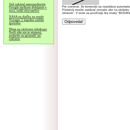
Súd zakázal samojazdiacim
Pre overenie, že komentár sa nepridáva automatizov
Google taxíkom dobíjanie v
Písmená musíte zadávať rovnako ako na obrázku veľk
noci, rušili obyvateľov
obrázok". V texte sa používajú iba znaky "BC
NASA na diaľku na sonde
Voyager 2 úspešne znížila
spotrebu
Misia na záchranu teleskopu
Swift ešte nie je stratená,
podarilo sa spomaliť jej
otáčanie