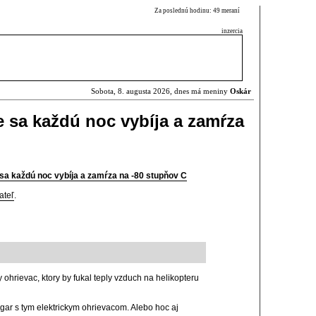
Za poslednú hodinu: 49 meraní
inzercia
Sobota, 8. augusta 2026, dnes má meniny
Oskár
e sa každú noc vybíja a zamŕza
sa každú noc vybíja a zamŕza na -80 stupňov C
ateľ
.
y ohrievac, ktory by fukal teply vzduch na helikopteru
gar s tym elektrickym ohrievacom. Alebo hoc aj