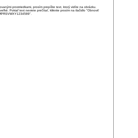
anými prostriedkami, prosím prepíšte text, ktorý vidíte na obrázku.
é. Pokiaľ text neviete prečítať, kliknite prosím na tlačidlo "Obnoviť
DJKMPRSVWXY1234589".