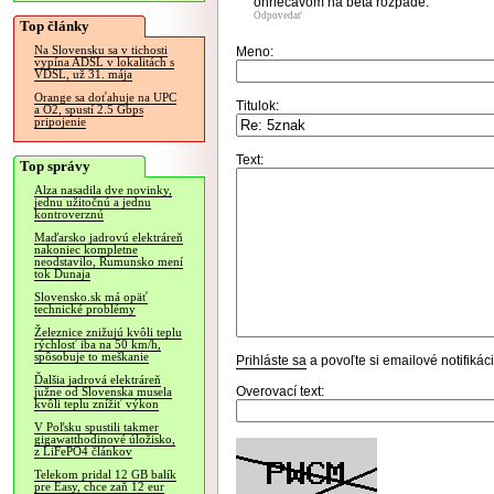
ohriecavom na beta rozpade.
Odpovedať
Top články
Na Slovensku sa v tichosti
Meno:
vypína ADSL v lokalitách s
VDSL, už 31. mája
Orange sa doťahuje na UPC
Titulok:
a O2, spustí 2.5 Gbps
pripojenie
Text:
Top správy
Alza nasadila dve novinky,
jednu užitočnú a jednu
kontroverznú
Maďarsko jadrovú elektráreň
nakoniec kompletne
neodstavilo, Rumunsko mení
tok Dunaja
Slovensko.sk má opäť
technické problémy
Železnice znižujú kvôli teplu
rýchlosť iba na 50 km/h,
spôsobuje to meškanie
Prihláste sa
a povoľte si emailové notifiká
Ďalšia jadrová elektráreň
Overovací text:
južne od Slovenska musela
kvôli teplu znížiť výkon
V Poľsku spustili takmer
gigawatthodinové úložisko,
z LiFePO4 článkov
Telekom pridal 12 GB balík
pre Easy, chce zaň 12 eur