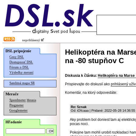
neprihlásený
Helikoptéra na Mars
DSL pripojenie
Ceny DSL
na -80 stupňov C
Dostupnosť DSL
Fórum o DSL
Výsledky meraní
Diskusia k článku:
Helikoptéra na Marse 
Satelitná mapa SR
Prispievajte do diskusií ako
prihlásený užív
Komentár, na ktorý odpovedáte:
Merače
Speedmeter
Merania
Pingmeter
Re: 5znak
Googlemeter
Od: iOfcaaa | Pridané: 2022-05-28 14:36:55
Aky problem bol doniest tam aj elektrick
Hľadanie
pocas noci.
Pokojne tam mohli urobit rozkladaci han