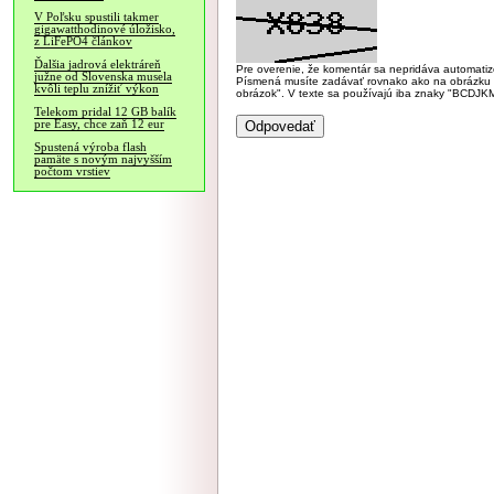
V Poľsku spustili takmer
gigawatthodinové úložisko,
z LiFePO4 článkov
Ďalšia jadrová elektráreň
Pre overenie, že komentár sa nepridáva automatizov
južne od Slovenska musela
Písmená musíte zadávať rovnako ako na obrázku veľk
kvôli teplu znížiť výkon
obrázok". V texte sa používajú iba znaky "BC
Telekom pridal 12 GB balík
pre Easy, chce zaň 12 eur
Spustená výroba flash
pamäte s novým najvyšším
počtom vrstiev