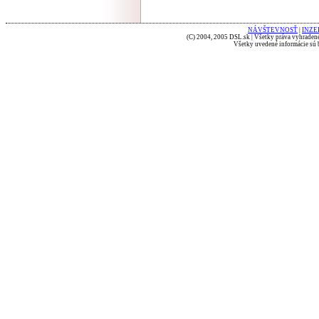
NÁVŠTEVNOSŤ
|
INZE
(C) 2004, 2005 DSL.sk | Všetky práva vyhradené
Všetky uvedené informácie sú b