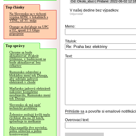
Od: Okolo_iduci | Pridané: 2022-06-02 12:1
Top články
V našej dedine bez výpadkov.
Na Slovensku sa v tichosti
Odpovedať
vypína ADSL v lokalitách s
VDSL, už 31. mája
Meno:
Orange sa doťahuje na UPC
a O2, spustí 2.5 Gbps
pripojenie
Titulok:
Top správy
Chrome sa bude
aktualizovať dvakrát
Text:
týždenne, v budúcnosti sa
bude aktualizovať bez
reštartov
Rumunsko odstrelmi a
blokádou mení tok Dunaja,
aby udržalo jadrovú
elektráreň v chode
Maďarsko jadrovú elektráreň
nakoniec kompletne
neodstavilo, Rumunsko mení
tok Dunaja
Slovensko.sk má opäť
technické problémy
Prihláste sa
a povoľte si emailové notifiká
Železnice znižujú kvôli teplu
rýchlosť iba na 50 km/h,
Overovací text:
spôsobuje to meškanie
Alza nasadila dve novinky,
jednu užitočnú a jednu
kontroverznú