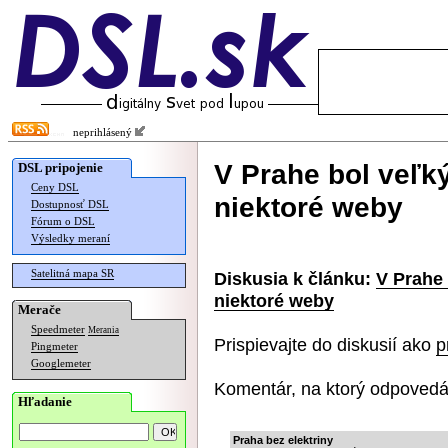
neprihlásený
V Prahe bol veľký
DSL pripojenie
Ceny DSL
niektoré weby
Dostupnosť DSL
Fórum o DSL
Výsledky meraní
Satelitná mapa SR
Diskusia k článku:
V Prahe 
niektoré weby
Merače
Speedmeter
Merania
Prispievajte do diskusií ako
p
Pingmeter
Googlemeter
Komentár, na ktorý odpovedá
Hľadanie
Praha bez elektriny