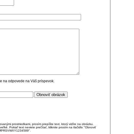
cie na odpovede na Váš príspevok.
anými prostriedkami, prosím prepíšte text, ktorý vidíte na obrázku.
é. Pokiaľ text neviete prečítať, kliknite prosím na tlačidlo "Obnoviť
DJKMPRSVWXY1234589".