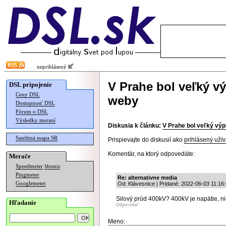
neprihlásený
V Prahe bol veľký vý
DSL pripojenie
Ceny DSL
weby
Dostupnosť DSL
Fórum o DSL
Výsledky meraní
Diskusia k článku:
V Prahe bol veľký výp
Satelitná mapa SR
Prispievajte do diskusií ako
prihlásený užív
Komentár, na ktorý odpovedáte:
Merače
Speedmeter
Merania
Pingmeter
Re: alternativne media
Googlemeter
Od: Klávesnice | Pridané: 2022-06-03 11:16
Silový prúd 400kV? 400kV je napätie, nie
Hľadanie
Odpovedať
Meno: