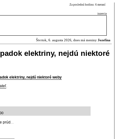
Za poslednú hodinu: 6 meraní
inzercia
Štvrtok, 6. augusta 2026, dnes má meniny
Jozefína
padok elektriny, nejdú niektoré
adok elektriny, nejdú niektoré weby
ateľ
.
:00
 prúd. .