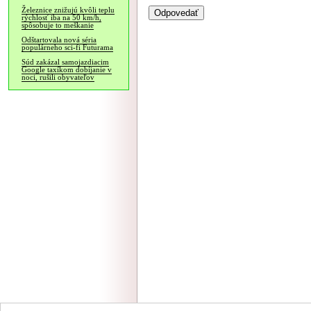
Železnice znižujú kvôli teplu
rýchlosť iba na 50 km/h,
spôsobuje to meškanie
Odštartovala nová séria
populárneho sci-fi Futurama
Súd zakázal samojazdiacim
Google taxíkom dobíjanie v
noci, rušili obyvateľov
NÁVŠTEVNOSŤ
|
INZE