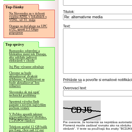
Top články
Titulok:
Na Slovensku sa v tichosti
vypína ADSL v lokalitách s
VDSL, už 31. mája
Text:
Orange sa doťahuje na UPC
a O2, spustí 2.5 Gbps
pripojenie
Top správy
Rumunsko odstrelmi a
blokádou mení tok Dunaja,
aby udržalo jadrovú
elektráreň v chode
Joj Play výrazne zdražuje
Chrome sa bude
aktualizovať dvakrát
týždenne, v budúcnosti sa
Prihláste sa
a povoľte si emailové notifiká
bude aktualizovať bez
reštartov
Overovací text:
Slovensko.sk má opäť
technické problémy
Spustená výroba flash
pamäte s novým najvyšším
počtom vrstiev
V Poľsku spustili takmer
gigawatthodinové úložisko,
z LiFePO4 článkov
Pre overenie, že komentár sa nepridáva automatizov
Písmená musíte zadávať rovnako ako na obrázku veľk
Telekom pridal 12 GB balík
obrázok". V texte sa používajú iba znaky "BC
pre Easy, chce zaň 12 eur