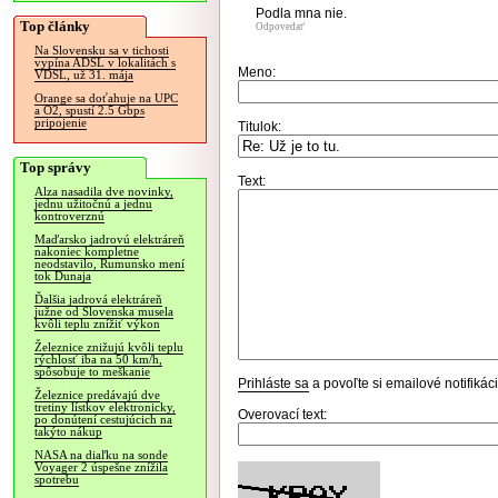
Podla mna nie.
Top články
Odpovedať
Na Slovensku sa v tichosti
vypína ADSL v lokalitách s
Meno:
VDSL, už 31. mája
Orange sa doťahuje na UPC
a O2, spustí 2.5 Gbps
pripojenie
Titulok:
Top správy
Text:
Alza nasadila dve novinky,
jednu užitočnú a jednu
kontroverznú
Maďarsko jadrovú elektráreň
nakoniec kompletne
neodstavilo, Rumunsko mení
tok Dunaja
Ďalšia jadrová elektráreň
južne od Slovenska musela
kvôli teplu znížiť výkon
Železnice znižujú kvôli teplu
rýchlosť iba na 50 km/h,
spôsobuje to meškanie
Prihláste sa
a povoľte si emailové notifiká
Železnice predávajú dve
tretiny lístkov elektronicky,
Overovací text:
po donútení cestujúcich na
takýto nákup
NASA na diaľku na sonde
Voyager 2 úspešne znížila
spotrebu