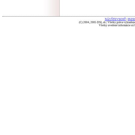
NÁVŠTEVNOSŤ
|
INZE
(C) 2004, 2005 DSL.sk | Všetky práva vyhradené
Všetky uvedené informácie sú b