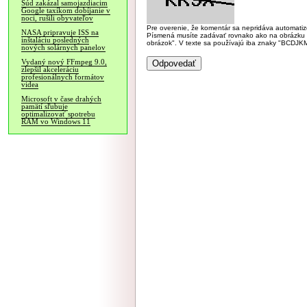
Súd zakázal samojazdiacim
Google taxíkom dobíjanie v
noci, rušili obyvateľov
Pre overenie, že komentár sa nepridáva automatizov
NASA pripravuje ISS na
Písmená musíte zadávať rovnako ako na obrázku veľk
inštaláciu posledných
obrázok". V texte sa používajú iba znaky "BC
nových solárnych panelov
Vydaný nový FFmpeg 9.0,
zlepšil akceleráciu
profesionálnych formátov
videa
Microsoft v čase drahých
pamätí sľubuje
optimalizovať spotrebu
RAM vo Windows 11