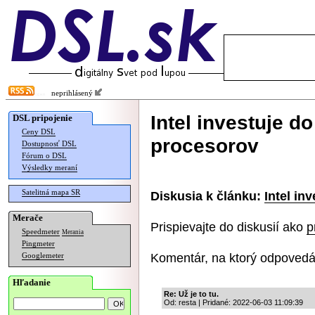
neprihlásený
Intel investuje d
DSL pripojenie
Ceny DSL
procesorov
Dostupnosť DSL
Fórum o DSL
Výsledky meraní
Satelitná mapa SR
Diskusia k článku:
Intel in
Merače
Prispievajte do diskusií ako
p
Speedmeter
Merania
Pingmeter
Komentár, na ktorý odpovedá
Googlemeter
Hľadanie
Re: Už je to tu.
Od: resta | Pridané: 2022-06-03 11:09:39