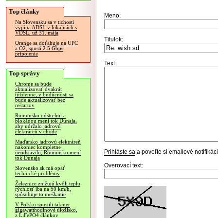
Top články
Meno:
Na Slovensku sa v tichosti
vypína ADSL v lokalitách s
VDSL, už 31. mája
Titulok:
Orange sa doťahuje na UPC
a O2, spustí 2.5 Gbps
pripojenie
Text:
Top správy
Chrome sa bude
aktualizovať dvakrát
týždenne, v budúcnosti sa
bude aktualizovať bez
reštartov
Rumunsko odstrelmi a
blokádou mení tok Dunaja,
aby udržalo jadrovú
elektráreň v chode
Maďarsko jadrovú elektráreň
nakoniec kompletne
Prihláste sa
a povoľte si emailové notifiká
neodstavilo, Rumunsko mení
tok Dunaja
Overovací text:
Slovensko.sk má opäť
technické problémy
Železnice znižujú kvôli teplu
rýchlosť iba na 50 km/h,
spôsobuje to meškanie
V Poľsku spustili takmer
gigawatthodinové úložisko,
z LiFePO4 článkov