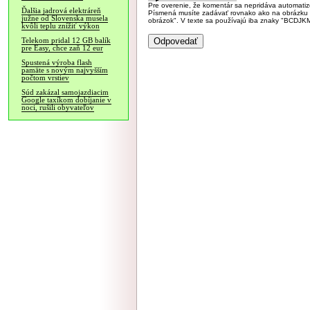
Pre overenie, že komentár sa nepridáva automatizov
Ďalšia jadrová elektráreň
Písmená musíte zadávať rovnako ako na obrázku veľk
južne od Slovenska musela
obrázok". V texte sa používajú iba znaky "BC
kvôli teplu znížiť výkon
Telekom pridal 12 GB balík
pre Easy, chce zaň 12 eur
Spustená výroba flash
pamäte s novým najvyšším
počtom vrstiev
Súd zakázal samojazdiacim
Google taxíkom dobíjanie v
noci, rušili obyvateľov