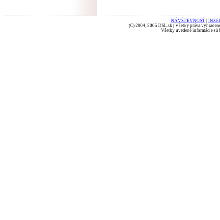
NÁVŠTEVNOSŤ
|
INZE
(C) 2004, 2005 DSL.sk | Všetky práva vyhradené
Všetky uvedené informácie sú b