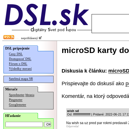
neprihlásený
microSD karty dos
DSL pripojenie
Ceny DSL
Dostupnosť DSL
Fórum o DSL
Výsledky meraní
Diskusia k článku:
microSD 
Satelitná mapa SR
Prispievajte do diskusií ako
p
Merače
Komentár, na ktorý odpovedá
Speedmeter
Merania
Pingmeter
Googlemeter
wish sd
Od: ffffffffffffffffffff | Pridané: 2022-06-21 17:
Hľadanie
Na wish sa uz pred par rokmi predavali
Odpovedať