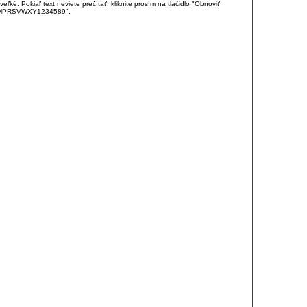
é. Pokiaľ text neviete prečítať, kliknite prosím na tlačidlo "Obnoviť
DJKMPRSVWXY1234589".