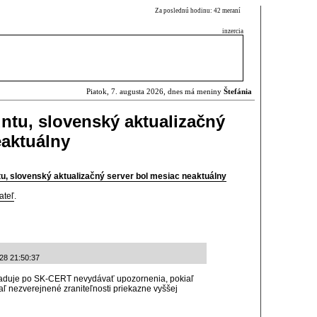
Za poslednú hodinu: 42 meraní
inzercia
Piatok, 7. augusta 2026, dnes má meniny
Štefánia
untu, slovenský aktualizačný
eaktuálny
tu, slovenský aktualizačný server bol mesiac neaktuálny
ateľ
.
-28 21:50:37
yžaduje po SK-CERT nevydávať upozornenia, pokiaľ
ľ nezverejnené zraniteľnosti priekazne vyššej