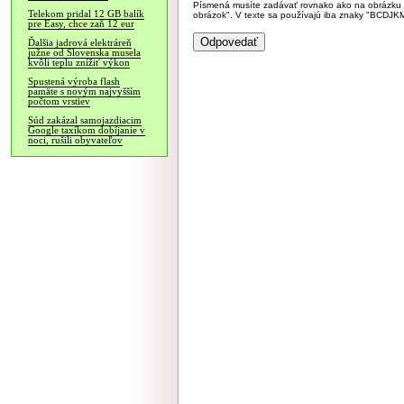
Písmená musíte zadávať rovnako ako na obrázku veľk
Telekom pridal 12 GB balík
obrázok". V texte sa používajú iba znaky "BC
pre Easy, chce zaň 12 eur
Ďalšia jadrová elektráreň
južne od Slovenska musela
kvôli teplu znížiť výkon
Spustená výroba flash
pamäte s novým najvyšším
počtom vrstiev
Súd zakázal samojazdiacim
Google taxíkom dobíjanie v
noci, rušili obyvateľov