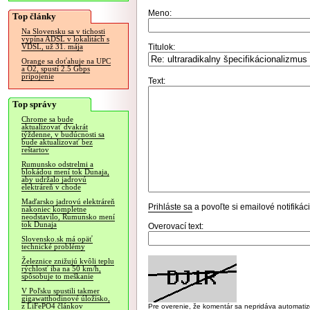
Meno:
Top články
Na Slovensku sa v tichosti
vypína ADSL v lokalitách s
Titulok:
VDSL, už 31. mája
Orange sa doťahuje na UPC
a O2, spustí 2.5 Gbps
pripojenie
Text:
Top správy
Chrome sa bude
aktualizovať dvakrát
týždenne, v budúcnosti sa
bude aktualizovať bez
reštartov
Rumunsko odstrelmi a
blokádou mení tok Dunaja,
aby udržalo jadrovú
elektráreň v chode
Maďarsko jadrovú elektráreň
Prihláste sa
a povoľte si emailové notifiká
nakoniec kompletne
neodstavilo, Rumunsko mení
tok Dunaja
Overovací text:
Slovensko.sk má opäť
technické problémy
Železnice znižujú kvôli teplu
rýchlosť iba na 50 km/h,
spôsobuje to meškanie
V Poľsku spustili takmer
gigawatthodinové úložisko,
z LiFePO4 článkov
Pre overenie, že komentár sa nepridáva automatizov