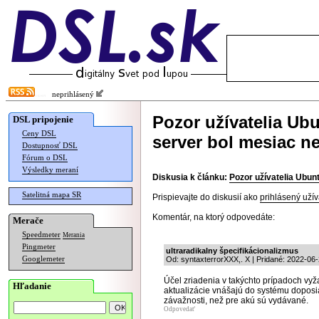
neprihlásený
Pozor užívatelia Ub
DSL pripojenie
Ceny DSL
server bol mesiac n
Dostupnosť DSL
Fórum o DSL
Výsledky meraní
Diskusia k článku:
Pozor užívatelia Ubun
Satelitná mapa SR
Prispievajte do diskusií ako
prihlásený užív
Komentár, na ktorý odpovedáte:
Merače
Speedmeter
Merania
Pingmeter
ultraradikalny špecifikácionalizmus
Googlemeter
Od: syntaxterrorXXX,. X | Pridané: 2022-06
Účel zriadenia v takýchto prípadoch v
Hľadanie
aktualizácie vnášajú do systému doposia
závažnosti, než pre akú sú vydávané.
Odpovedať