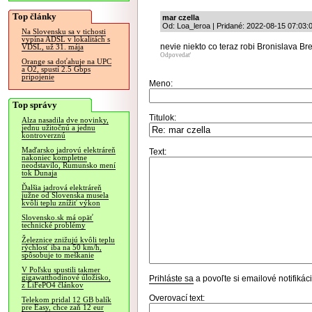
Top články
mar czella
Od: Loa_leroa | Pridané: 2022-08-15 07:03:
Na Slovensku sa v tichosti
vypína ADSL v lokalitách s
nevie niekto co teraz robi Bronislava Bre
VDSL, už 31. mája
Odpovedať
Orange sa doťahuje na UPC
a O2, spustí 2.5 Gbps
pripojenie
Meno:
Top správy
Titulok:
Alza nasadila dve novinky,
jednu užitočnú a jednu
kontroverznú
Maďarsko jadrovú elektráreň
Text:
nakoniec kompletne
neodstavilo, Rumunsko mení
tok Dunaja
Ďalšia jadrová elektráreň
južne od Slovenska musela
kvôli teplu znížiť výkon
Slovensko.sk má opäť
technické problémy
Železnice znižujú kvôli teplu
rýchlosť iba na 50 km/h,
spôsobuje to meškanie
V Poľsku spustili takmer
gigawatthodinové úložisko,
Prihláste sa
a povoľte si emailové notifiká
z LiFePO4 článkov
Overovací text:
Telekom pridal 12 GB balík
pre Easy, chce zaň 12 eur