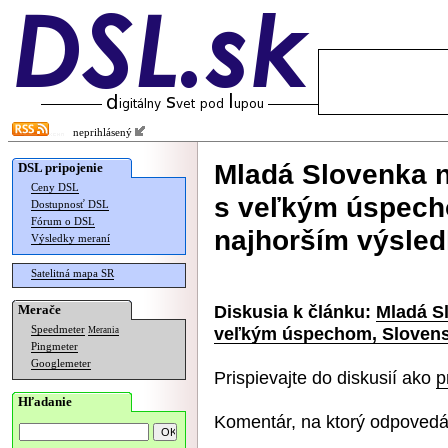
neprihlásený
Mladá Slovenka n
DSL pripojenie
Ceny DSL
s veľkým úspech
Dostupnosť DSL
Fórum o DSL
najhorším výsled
Výsledky meraní
Satelitná mapa SR
Diskusia k článku:
Mladá Sl
Merače
veľkým úspechom, Slovensk
Speedmeter
Merania
Pingmeter
Googlemeter
Prispievajte do diskusií ako
p
Hľadanie
Komentár, na ktorý odpovedá