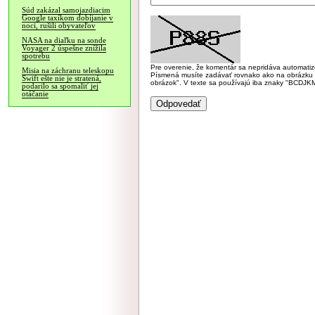
Súd zakázal samojazdiacim
Google taxíkom dobíjanie v
noci, rušili obyvateľov
NASA na diaľku na sonde
Voyager 2 úspešne znížila
spotrebu
Pre overenie, že komentár sa nepridáva automatizov
Misia na záchranu teleskopu
Písmená musíte zadávať rovnako ako na obrázku veľk
Swift ešte nie je stratená,
obrázok". V texte sa používajú iba znaky "BC
podarilo sa spomaliť jej
otáčanie