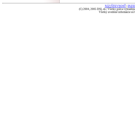
NÁVŠTEVNOSŤ
|
INZE
(C) 2004, 2005 DSL.sk | Všetky práva vyhradené
Všetky uvedené informácie sú b